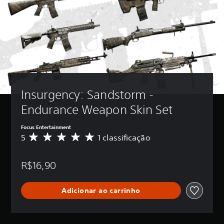
Insurgency: Sandstorm - 
Endurance Weapon Skin Set
Focus Entertainment
5
1 classificação
D
e
5
R$16,90
e
s
t
Adicionar ao carrinho
r
e
l
a