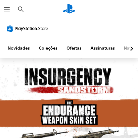
P
e
s
q
u
i
s
a
r
Novidades
Coleções
Ofertas
Assinaturas
Naveg