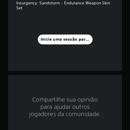
d
Insurgency: Sandstorm - Endurance Weapon Skin
Set
i
a
f
Inicie uma sessão para classificar
o
i
d
e
1
e
Compartilhe sua opinião
para ajudar outros
s
jogadores da comunidade.
t