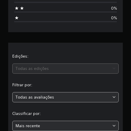
s
s
0%
s
t
i
0%
f
r
i
c
e
a
ç
l
õ
e
a
Edições:
s
s
Todas as edições
,
Filtrar por:
a
Todas as avaliações
c
l
Classificar por:
a
Mais recente