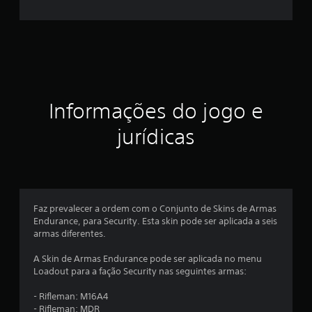
r
e
l
a
e
Informações do jogo e
m
jurídicas
u
m
t
Faz prevalecer a ordem com o Conjunto de Skins de Armas
Endurance, para Security. Esta skin pode ser aplicada a seis
o
armas diferentes.
t
A Skin de Armas Endurance pode ser aplicada no menu
Loadout para a fação Security nas seguintes armas:
a
- Rifleman: M16A4
l
- Rifleman: MDR