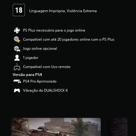
s
,
Linguagem Imprópria, Violência Extrema
a
c
l
a
PS Plus necessário para o jogo online
s
Compatível com até 20 jogadores online com o PS Plus
s
i
Jogo online opcional
f
i
1 jogador
c
Compatível com Uso remoto
a
ç
Versão para PS4
ã
PS4 Pro Aprimorado
o
m
Vibração do DUALSHOCK 4
é
d
i
a
f
o
i
d