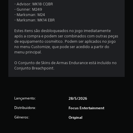
- Advisor: MK18 CQBR
d
- Gunner: M249
- Marksman: M24
e
- Marksman: MK14 EBR
1
Estes itens são desbloqueados no jogo imediatamente
após a compra e podem ser combinados com outras peças
c
de equipamento cosmético. Podem ser aplicados no jogo
no menu Customize, que pode ser acedido a partir do
l
menu principal.
a
O Conjunto de Skins de Armas Endurance está incluído no
Conjunto Breachpoint.
s
s
i
Lançamento:
28/5/2026
f
Distribuidora:
Focus Entertainment
Gêneros:
Original
i
c