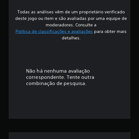
s
Todas as análises vêm de um proprietário verificado
s
deste jogo ou item e são avaliadas por uma equipe de
i
moderadores. Consulte a
Política de classificações e avaliações
para obter mais
f
detalhes.
i
c
a
Não há nenhuma avaliação
correspondente. Tente outra
ç
combinação de pesquisa.
ã
o
m
é