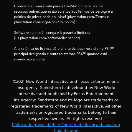
É preciso ter uma conta para a PlayStation para usar os 
a
recursos online, que estão sujeitos aos termos de serviço e à 
política de privacidade aplicável (playstation.com/Terms e 
ç
playstation.com/legal/privacy-policy).
õ
Software sujeito à licença e à garantia limitada 
(us.playstation.com/softwarelicense/br).
e
A taxa única de licença dá o direito de jogar no sistema PS4™ 
s
principal designado e outros sistemas PS4™ quando está 
usando essa conta.
©2021 New World Interactive and Focus Entertainment.
Insurgency: Sandstorm is developed by New World
Interactive and published by Focus Entertainment.
Insurgency: Sandstorm and its logo are trademarks or
registered trademarks of New World Interactive. All other
trademarks or registered trademarks belong to their
respective owners. All rights reserved.
Política de privacidade e Contrato de licença de usuário
final do jogo