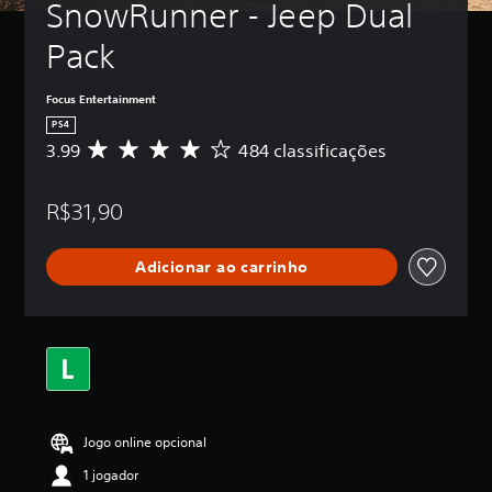
SnowRunner - Jeep Dual 
Pack
Focus Entertainment
PS4
3.99
484 classificações
D
e
5
R$31,90
e
s
t
Adicionar ao carrinho
r
e
l
a
s
,
a
c
l
Jogo online opcional
a
s
1 jogador
s