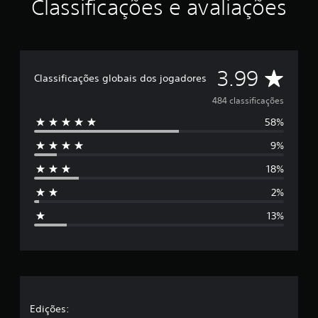
Classificações e avaliações
r
e
l
a
s
D
3.99
e
Classificações globais dos jogadores
m
e
484 classificações
u
m
58%
5
t
o
9%
e
t
a
18%
s
l
d
2%
t
e
13%
4
r
8
4
c
e
l
a
l
s
s
a
Edições:
i