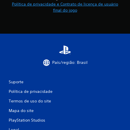
c
Política de privacidade e Contrato de licença de usuário
final do jogo
a
ç
õ
e
s
País/região: Brasil
Suporte
Política de privacidade
Termos de uso do site
Mapa do site
PlayStation Studios
Legal