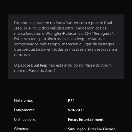
a
s
Expande a garagem no SnowRunner com o pacote Dual
e
Jeep, que inclui dois veículos patrulheiros icónicos da
marca lendária: o Wrangler-Rubicon e o CJ-7 "Renegade".
m
Estes veículos patrulheiros leves da Jeep, testados e
comprovados pelo tempo, merecem o lugar de destaque
u
que conquistaram em todas as missões onde desbravam a
natureza.
m
O pacote Dual Jeep não está incluído no Passe do Ano 1
t
nem no Passe do Ano 2.
o
t
Plataforma:
PS4
a
Lançamento:
9/9/2021
l
Distribuidora:
Focus Entertainment
d
Gêneros:
Simulação, Direção/corrida,