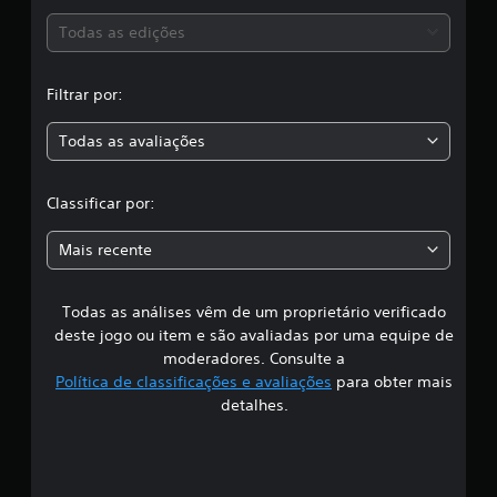
f
s
Todas as edições
i
c
,
a
Filtrar por:
ç
a
õ
e
Todas as avaliações
c
s
l
Classificar por:
a
Mais recente
s
Todas as análises vêm de um proprietário verificado
s
deste jogo ou item e são avaliadas por uma equipe de
i
moderadores. Consulte a
Política de classificações e avaliações
para obter mais
f
detalhes.
i
c