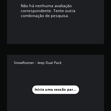
a
Não há nenhuma avaliação
correspondente. Tente outra
ç
combinação de pesquisa.
ã
o
m
é
d
SnowRunner - Jeep Dual Pack
i
a
f
Inicie uma sessão para classificar
o
i