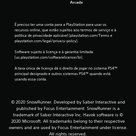
e
Arcade
4
8
É preciso ter uma conta para a PlayStation para usar os 
recursos online, que estão sujeitos aos termos de serviço e à 
política de privacidade aplicável (playstation.com/Terms e 
4
playstation.com/legal/privacy-policy).
c
Software sujeito à licença e à garantia limitada 
(us.playstation.com/softwarelicense/br).
l
A taxa única de licença dá o direito de jogar no sistema PS4™ 
a
principal designado e outros sistemas PS4™ quando está 
usando essa conta.
s
s
© 2020 SnowRunner. Developed by Saber Interactive and
i
published by Focus Entertainment. SnowRunner is a
f
trademark of Saber Interactive Inc. Havok software is ©
2020 Microsoft. All trademarks belong to their respective
i
owners and are used by Focus Entertainment under license.
All rights reserved.