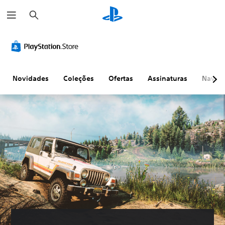
P
e
s
q
u
i
s
a
r
Novidades
Coleções
Ofertas
Assinaturas
Naveg