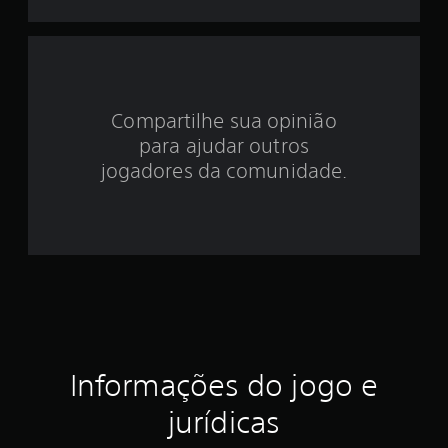
d
e
3
Compartilhe sua opinião
.
para ajudar outros
9
jogadores da comunidade.
9
e
s
t
r
Informações do jogo e
e
jurídicas
l