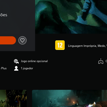
ções
Linguagem Imprópria, Medo, 
Jogo online opcional
 Plus
1 jogador