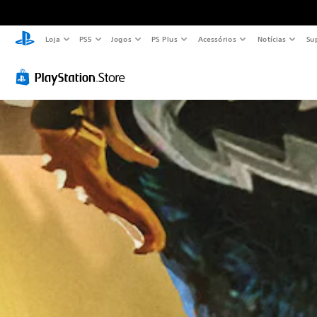
Loja
PS5
Jogos
PS Plus
Acessórios
Notícias
Su