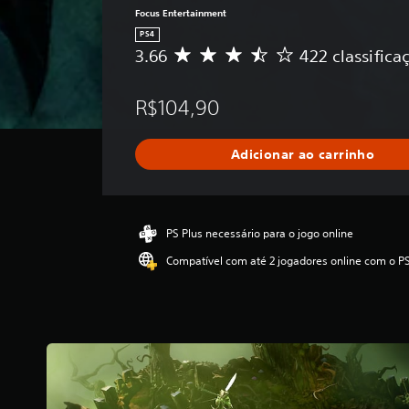
Focus Entertainment
PS4
3.66
422 classifica
D
e
5
R$104,90
e
s
t
Adicionar ao carrinho
r
e
l
a
s
PS Plus necessário para o jogo online
,
Compatível com até 2 jogadores online com o PS
a
c
l
a
s
s
i
f
i