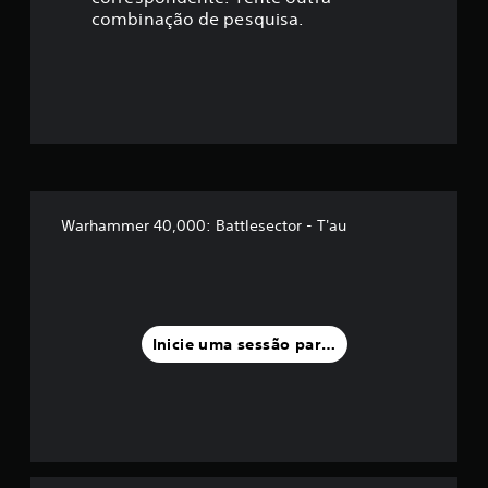
ç
combinação de pesquisa.
ã
o
m
é
d
Warhammer 40,000: Battlesector - T'au
i
a
f
Inicie uma sessão para classificar
o
i
d