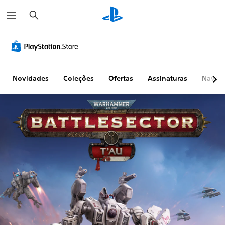
P
e
s
q
u
i
s
a
r
Novidades
Coleções
Ofertas
Assinaturas
Naveg