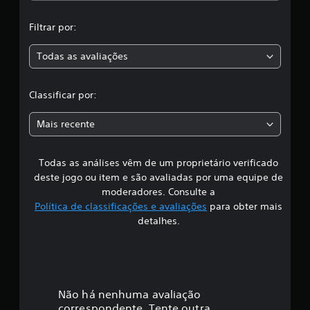
,
e
2
Filtrar por:
a
0
c
Todas as avaliações
c
l
a
s
l
Classificar por:
s
i
a
f
Mais recente
i
s
c
a
Todas as análises vêm de um proprietário verificado
s
ç
deste jogo ou item e são avaliadas por uma equipe de
õ
i
moderadores. Consulte a
e
Política de classificações e avaliações
para obter mais
s
f
detalhes.
i
c
a
Não há nenhuma avaliação
correspondente. Tente outra