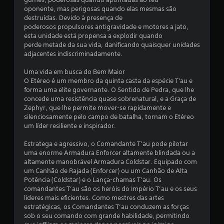
ç
oponente, mas perigosas quando elas mesmas são
õ
destruídas. Devido à presença de
poderosos propulsores antigravidade e motores a jato,
e
esta unidade está propensa a explodir quando
perde metade da sua vida, danificando quaisquer unidades
s
adjacentes indiscriminadamente.
Uma vida em busca do Bem Maior
O Etéreo é um membro da quinta casta da espécie T'au e
forma uma elite governante. O Sentido de Pedra, que lhe
concede uma resistência quase sobrenatural, e a Graça de
Zephyr, que lhe permite mover-se rapidamente e
silenciosamente pelo campo de batalha, tornam o Etéreo
um líder resiliente e inspirador.
Estratega e agressivo, o Comandante T’au pode pilotar
uma enorme Armadura Enforcer altamente blindada ou a
altamente manobrável Armadura Coldstar. Equipado com
um Canhão de Rajada (Enforcer) ou um Canhão de Alta
Potência (Coldstar) e o Lança-chamas T’au. Os
comandantes T’au são os heróis do Império T’au e os seus
líderes mais eficientes. Como mestres das artes
estratégicas, os Comandantes T’au conduzem as forças
sob o seu comando com grande habilidade, permitindo