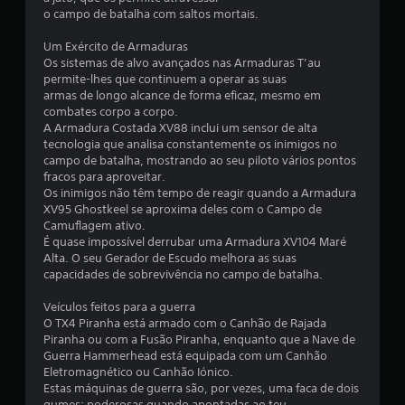
2
o campo de batalha com saltos mortais.
0
Um Exército de Armaduras
Os sistemas de alvo avançados nas Armaduras T’au
c
permite-lhes que continuem a operar as suas
armas de longo alcance de forma eficaz, mesmo em
l
combates corpo a corpo.
A Armadura Costada XV88 inclui um sensor de alta
a
tecnologia que analisa constantemente os inimigos no
campo de batalha, mostrando ao seu piloto vários pontos
s
fracos para aproveitar.
Os inimigos não têm tempo de reagir quando a Armadura
s
XV95 Ghostkeel se aproxima deles com o Campo de
Camuflagem ativo.
i
É quase impossível derrubar uma Armadura XV104 Maré
Alta. O seu Gerador de Escudo melhora as suas
f
capacidades de sobrevivência no campo de batalha.
i
Veículos feitos para a guerra
O TX4 Piranha está armado com o Canhão de Rajada
c
Piranha ou com a Fusão Piranha, enquanto que a Nave de
Guerra Hammerhead está equipada com um Canhão
a
Eletromagnético ou Canhão Iónico.
Estas máquinas de guerra são, por vezes, uma faca de dois
gumes; poderosas quando apontadas ao teu