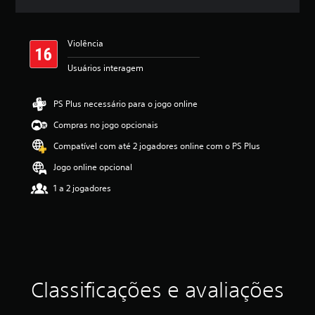
l
a
s
Violência
,
a
Usuários interagem
c
l
a
PS Plus necessário para o jogo online
s
s
Compras no jogo opcionais
i
Compatível com até 2 jogadores online com o PS Plus
f
i
Jogo online opcional
c
a
1 a 2 jogadores
ç
ã
o
m
é
d
i
Classificações e avaliações
a
f
o