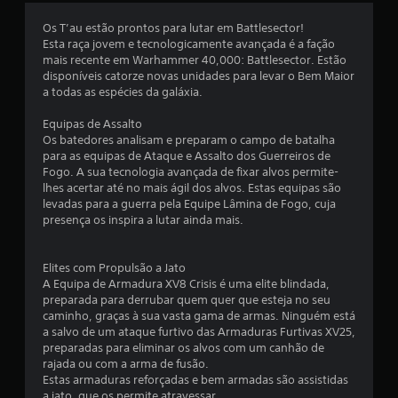
s
Os T’au estão prontos para lutar em Battlesector!
e
Esta raça jovem e tecnologicamente avançada é a fação
mais recente em Warhammer 40,000: Battlesector. Estão
m
disponíveis catorze novas unidades para levar o Bem Maior
a todas as espécies da galáxia.
u
Equipas de Assalto
m
Os batedores analisam e preparam o campo de batalha
para as equipas de Ataque e Assalto dos Guerreiros de
t
Fogo. A sua tecnologia avançada de fixar alvos permite-
lhes acertar até no mais ágil dos alvos. Estas equipas são
o
levadas para a guerra pela Equipe Lâmina de Fogo, cuja
presença os inspira a lutar ainda mais.
t
a
Elites com Propulsão a Jato
A Equipa de Armadura XV8 Crisis é uma elite blindada,
l
preparada para derrubar quem quer que esteja no seu
caminho, graças à sua vasta gama de armas. Ninguém está
d
a salvo de um ataque furtivo das Armaduras Furtivas XV25,
preparadas para eliminar os alvos com um canhão de
e
rajada ou com a arma de fusão.
Estas armaduras reforçadas e bem armadas são assistidas
a jato, que os permite atravessar