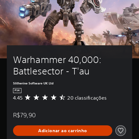
Warhammer 40,000: 
Battlesector - T'au
Slitherine Software UK Ltd
PS4
4.45
20 classificações
D
e
5
R$79,90
e
s
t
Adicionar ao carrinho
r
e