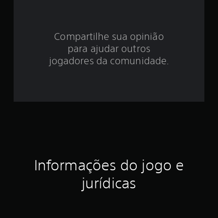
e
4
Compartilhe sua opinião
.
para ajudar outros
4
jogadores da comunidade.
5
e
s
t
r
Informações do jogo e
e
jurídicas
l
a