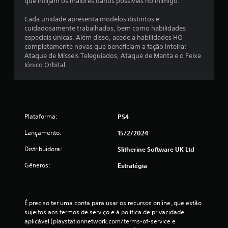
que inflijam os maiores danos possíveis no inimigo.
Cada unidade apresenta modelos distintos e
cuidadosamente trabalhados, bem como habilidades
especiais únicas. Além disso, acede a habilidades HQ
completamente novas que beneficiam a fação inteira:
Ataque de Mísseis Teleguiados, Ataque de Manta e o Feixe
Iónico Orbital.
Plataforma:
PS4
Lançamento:
15/2/2024
Distribuidora:
Slitherine Software UK Ltd
Gêneros:
Estratégia
É preciso ter uma conta para usar os recursos online, que estão 
sujeitos aos termos de serviço e à política de privacidade 
aplicável (playstationnetwork.com/terms-of-service e 