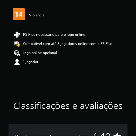
a
s
,
Violência
a
c
l
a
PS Plus necessário para o jogo online
s
Compatível com até 8 jogadores online com o PS Plus
s
i
Jogo online opcional
f
i
1 jogador
c
a
ç
ã
o
m
é
Classificações e avaliações
d
i
a
f
o
i
D