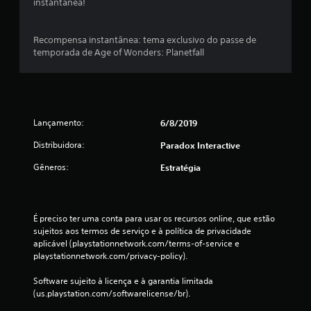
instantânea!
u
m
Recompensa instantânea: tema exclusivo do passe de
temporada de Age of Wonders: Planetfall
t
o
t
Lançamento:
6/8/2019
a
Distribuidora:
Paradox Interactive
l
Gêneros:
Estratégia
d
e
É preciso ter uma conta para usar os recursos online, que estão 
sujeitos aos termos de serviço e à política de privacidade 
9
aplicável (playstationnetwork.com/terms-of-service e 
playstationnetwork.com/privacy-policy).
3
Software sujeito à licença e à garantia limitada 
c
(us.playstation.com/softwarelicense/br).