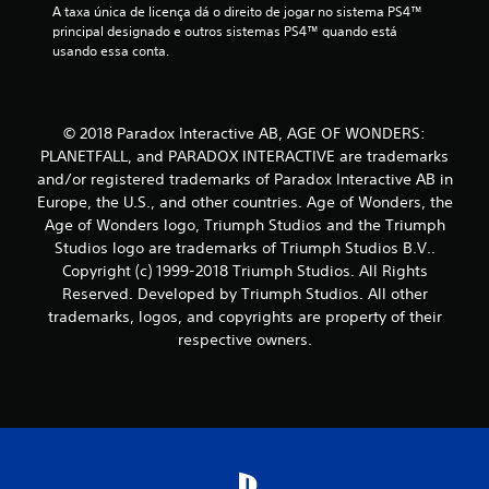
l
A taxa única de licença dá o direito de jogar no sistema PS4™ 
principal designado e outros sistemas PS4™ quando está 
a
usando essa conta.
s
s
© 2018 Paradox Interactive AB, AGE OF WONDERS:
PLANETFALL, and PARADOX INTERACTIVE are trademarks
i
and/or registered trademarks of Paradox Interactive AB in
Europe, the U.S., and other countries. Age of Wonders, the
f
Age of Wonders logo, Triumph Studios and the Triumph
Studios logo are trademarks of Triumph Studios B.V..
i
Copyright (c) 1999-2018 Triumph Studios. All Rights
c
Reserved. Developed by Triumph Studios. All other
trademarks, logos, and copyrights are property of their
a
respective owners.
ç
õ
e