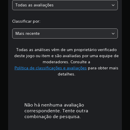
3
Todas as avaliações
c
c
l
l
a
Classificar por:
s
a
s
Mais recente
i
f
s
i
c
Todas as análises vêm de um proprietário verificado
s
a
deste jogo ou item e são avaliadas por uma equipe de
ç
i
moderadores. Consulte a
õ
Política de classificações e avaliações
para obter mais
e
f
detalhes.
s
i
c
a
Não há nenhuma avaliação
correspondente. Tente outra
ç
combinação de pesquisa.
ã