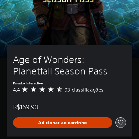
Age of Wonders: 
Planetfall Season Pass
Paradox Interactive
4.4
93 classificações
D
e
5
R$169,90
e
s
t
Adicionar ao carrinho
r
e
l