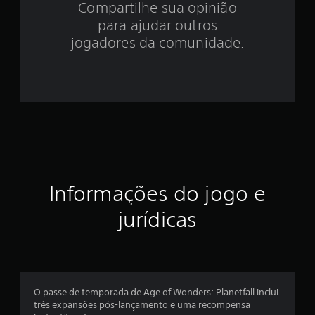
Compartilhe sua opinião
.
para ajudar outros
4
jogadores da comunidade.
e
s
t
r
e
Informações do jogo e
l
jurídicas
a
s
e
O passe de temporada de Age of Wonders: Planetfall inclui
m
três expansões pós-lançamento e uma recompensa