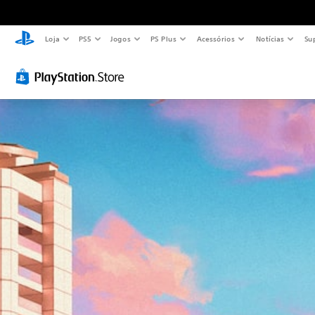
Loja
PS5
Jogos
PS Plus
Acessórios
Notícias
Su