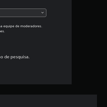
c
l
a
uma equipe de moderadores.
hes.
s
s
i
o de pesquisa.
f
i
c
a