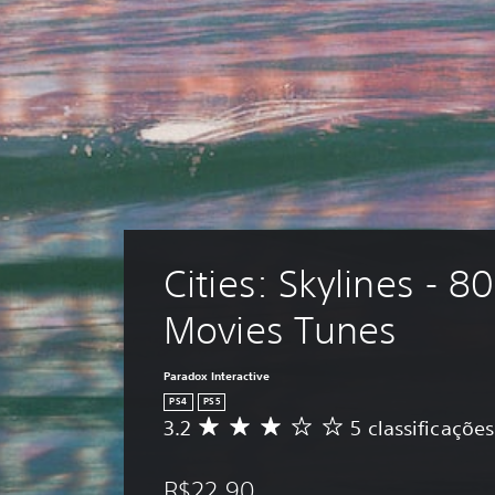
Cities: Skylines - 80
Movies Tunes
Paradox Interactive
PS4
PS5
3.2
5 classificações
D
e
5
R$22,90
e