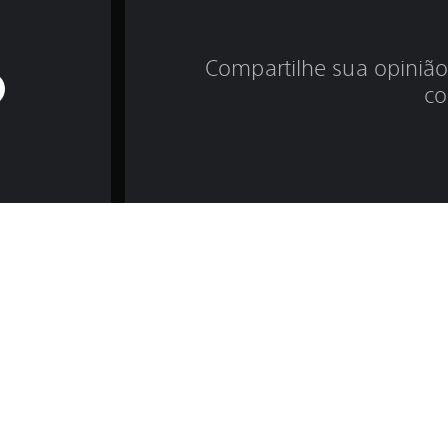
Compartilhe sua opinião
co
nformações do jogo e jurídic
ao cinema!