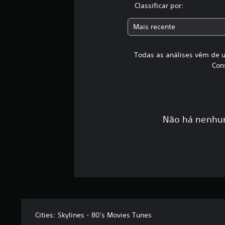
Classificar por:
t
o
t
Mais recente
a
l
d
Todas as análises vêm de u
e
Con
5
c
l
a
s
Não há nenhum
s
i
f
i
c
a
ç
õ
e
s
Cities: Skylines - 80's Movies Tunes