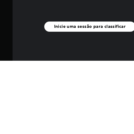
Inicie uma sessão para classificar
I
Desta vez, vamos levar você 