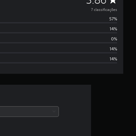
e
7 classificações
57%
5
14%
e
0%
s
14%
14%
t
r
e
l
a
s