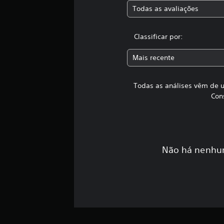
i
Todas as avaliações
f
i
c
Classificar por:
a
ç
õ
Mais recente
e
s
Todas as análises vêm de u
Con
Não há nenhum