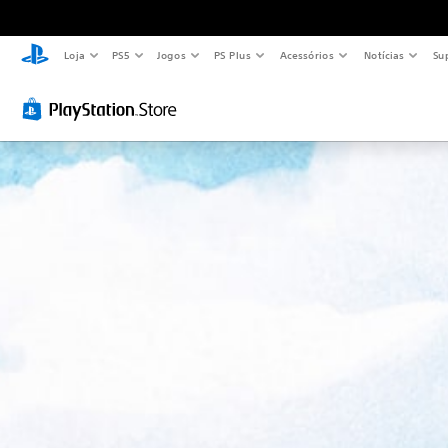
Loja
PS5
Jogos
PS Plus
Acessórios
Notícias
Su