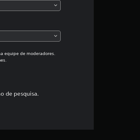
,
a
c
l
a
uma equipe de moderadores.
hes.
s
s
i
o de pesquisa.
f
i
c