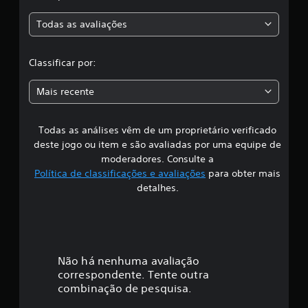
a
c
a
Todas as avaliações
ç
c
õ
e
l
Classificar por:
s
a
Mais recente
s
Todas as análises vêm de um proprietário verificado
s
deste jogo ou item e são avaliadas por uma equipe de
i
moderadores. Consulte a
Política de classificações e avaliações
para obter mais
f
detalhes.
i
c
a
Não há nenhuma avaliação
correspondente. Tente outra
ç
combinação de pesquisa.