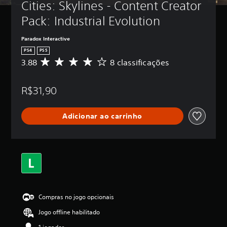
Cities: Skylines - Content Creator 
Pack: Industrial Evolution
Paradox Interactive
PS4
PS5
3.88
8 classificações
D
e
5
R$31,90
e
s
t
Adicionar ao carrinho
r
e
l
a
s
,
a
c
l
Compras no jogo opcionais
a
s
Jogo offline habilitado
s
i