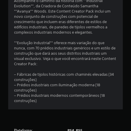
e
Acompanhe o caminho da história com ""Industrial
Evolution"", da Criadora de Conteúdo Samantha
m
""Avanya"" Woods. Este Content Creator Pack inclui um
novo conjunto de construções com potencial de
u
crescimento que incluem eras diferentes de estilos de
edifícios industriais, de paredes de tijolos vermelhos a
m
complexos industriais modernos e elegantes.
t
""Evolução Industrial"" oferece mais variação do que
nunca, com 70 prédios industriais genéricos e um estilo de
o
construção que dará aos seus distritos industriais um
visual exclusivo. Veja o que você encontrará neste Content
t
Creator Pack:
a
– Fábricas de tijolos históricas com chaminés elevadas (34
construções)
l
– Prédios industriais com iluminação moderna (18
construções)
d
– Prédios industriais modernos contemporâneos (18
construções)
e
8
c
Plataforma:
PS4, PS5