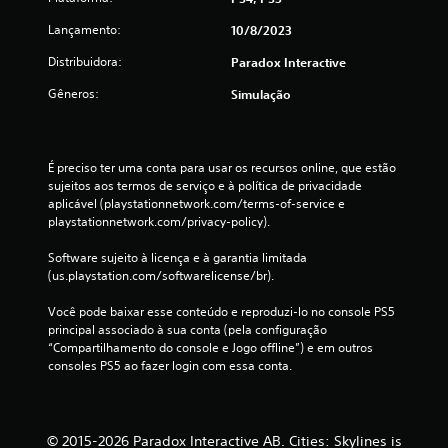
l
Lançamento:
10/8/2023
Distribuidora:
a
Paradox Interactive
Gêneros:
Simulação
s
s
É preciso ter uma conta para usar os recursos online, que estão 
i
sujeitos aos termos de serviço e à política de privacidade 
aplicável (playstationnetwork.com/terms-of-service e 
f
playstationnetwork.com/privacy-policy).
i
Software sujeito à licença e à garantia limitada 
(us.playstation.com/softwarelicense/br).
c
Você pode baixar esse conteúdo e reproduzi-lo no console PS5 
a
principal associado à sua conta (pela configuração 
“Compartilhamento do console e Jogo offline”) e em outros 
ç
consoles PS5 ao fazer login com essa conta.
õ
e
© 2015-2026 Paradox Interactive AB. Cities: Skylines is