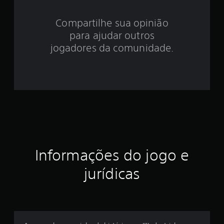
3
.
Compartilhe sua opinião
para ajudar outros
8
jogadores da comunidade.
8
e
s
t
r
e
Informações do jogo e
l
jurídicas
a
s