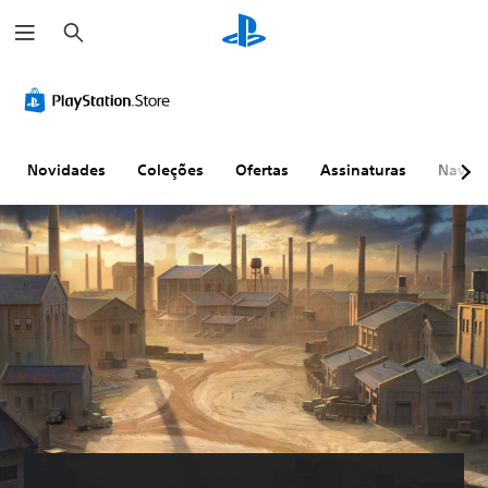
P
e
s
q
u
i
s
a
r
Novidades
Coleções
Ofertas
Assinaturas
Naveg