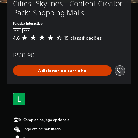
Cities: Skylines - Content Creator 
Pack: Shopping Malls
Paradox Interactive
PS4
PS5
4.6
15 classificações
D
e
5
R$31,90
e
s
t
Adicionar ao carrinho
r
e
l
a
s
,
a
c
l
Compras no jogo opcionais
a
s
Jogo offline habilitado
s
i