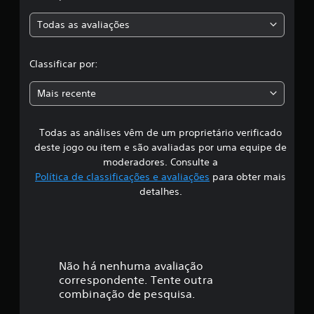
a
c
a
Todas as avaliações
ç
c
õ
e
l
Classificar por:
s
a
Mais recente
s
Todas as análises vêm de um proprietário verificado
s
deste jogo ou item e são avaliadas por uma equipe de
i
moderadores. Consulte a
Política de classificações e avaliações
para obter mais
f
detalhes.
i
c
a
Não há nenhuma avaliação
correspondente. Tente outra
ç
combinação de pesquisa.