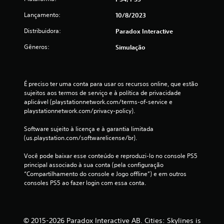
l
Lançamento:
10/8/2023
Distribuidora:
a
Paradox Interactive
Gêneros:
Simulação
s
s
É preciso ter uma conta para usar os recursos online, que estão 
i
sujeitos aos termos de serviço e à política de privacidade 
aplicável (playstationnetwork.com/terms-of-service e 
f
playstationnetwork.com/privacy-policy).
i
Software sujeito à licença e à garantia limitada 
(us.playstation.com/softwarelicense/br).
c
Você pode baixar esse conteúdo e reproduzi-lo no console PS5 
a
principal associado à sua conta (pela configuração 
“Compartilhamento do console e Jogo offline”) e em outros 
ç
consoles PS5 ao fazer login com essa conta.
õ
e
© 2015-2026 Paradox Interactive AB. Cities: Skylines is