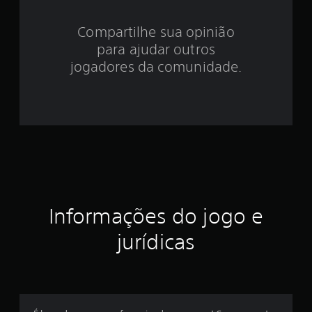
4
.
Compartilhe sua opinião
para ajudar outros
6
jogadores da comunidade.
e
s
t
r
e
l
Informações do jogo e
a
jurídicas
s
e