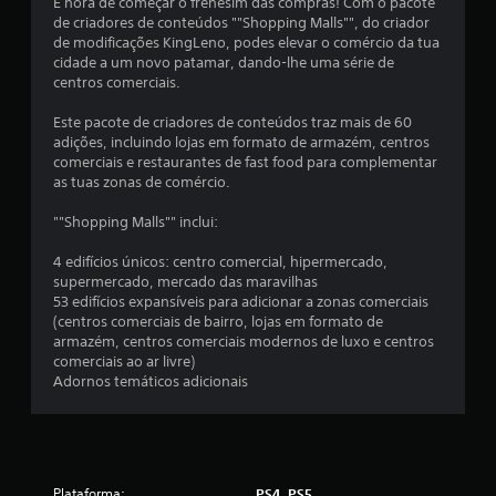
m
É hora de começar o frenesim das compras! Com o pacote
de criadores de conteúdos ""Shopping Malls"", do criador
u
de modificações KingLeno, podes elevar o comércio da tua
cidade a um novo patamar, dando-lhe uma série de
m
centros comerciais.
t
Este pacote de criadores de conteúdos traz mais de 60
adições, incluindo lojas em formato de armazém, centros
o
comerciais e restaurantes de fast food para complementar
as tuas zonas de comércio.
t
""Shopping Malls"" inclui:
a
4 edifícios únicos: centro comercial, hipermercado,
l
supermercado, mercado das maravilhas
53 edifícios expansíveis para adicionar a zonas comerciais
d
(centros comerciais de bairro, lojas em formato de
armazém, centros comerciais modernos de luxo e centros
e
comerciais ao ar livre)
Adornos temáticos adicionais
1
5
c
Plataforma:
PS4, PS5