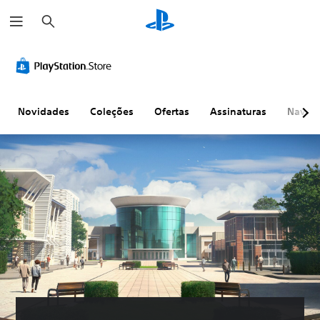
P
e
s
q
u
i
s
a
r
Novidades
Coleções
Ofertas
Assinaturas
Naveg