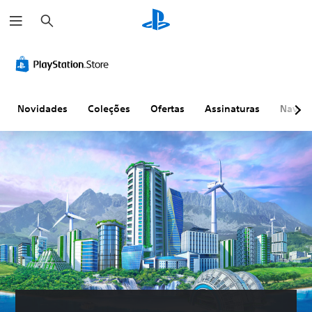
P
e
s
q
u
i
s
a
r
Novidades
Coleções
Ofertas
Assinaturas
Naveg