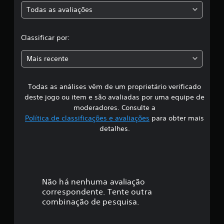
i
Todas as avaliações
c
c
a
l
ç
Classificar por:
õ
a
e
Mais recente
s
s
Todas as análises vêm de um proprietário verificado
s
deste jogo ou item e são avaliadas por uma equipe de
i
moderadores. Consulte a
Política de classificações e avaliações
para obter mais
f
detalhes.
i
c
a
Não há nenhuma avaliação
correspondente. Tente outra
ç
combinação de pesquisa.
ã