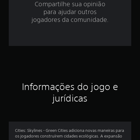
Compartilhe sua opinião
.
para ajudar outros
8
jogadores da comunidade.
5
e
s
t
r
Informações do jogo e
e
jurídicas
l
a
s
Cities: Skylines - Green Cities adiciona novas maneiras para
e
os jogadores construírem cidades ecológicas. A expansão