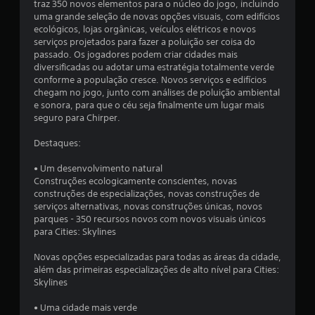
traz 350 novos elementos para o núcleo do jogo, incluindo
m
uma grande seleção de novas opções visuais, com edifícios
ecológicos, lojas orgânicas, veículos elétricos e novos
u
serviços projetados para fazer a poluição ser coisa do
passado. Os jogadores podem criar cidades mais
m
diversificadas ou adotar uma estratégia totalmente verde
conforme a população cresce. Novos serviços e edifícios
t
chegam no jogo, junto com análises de poluição ambiental
e sonora, para que o céu seja finalmente um lugar mais
o
seguro para Chirper.
t
Destaques:
a
• Um desenvolvimento natural
Construções ecologicamente conscientes, novas
l
construções de especializações, novas construções de
serviços alternativas, novas construções únicas, novos
d
parques - 350 recursos novos com novos visuais únicos
para Cities: Skylines
e
Novas opções especializadas para todas as áreas da cidade,
2
além das primeiras especializações de alto nível para Cities:
Skylines
0
• Uma cidade mais verde