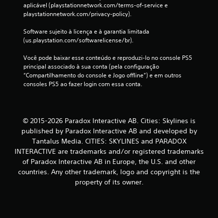
e
aplicável (playstationnetwork.com/terms-of-service e 
playstationnetwork.com/privacy-policy).
s
Software sujeito à licença e à garantia limitada 
(us.playstation.com/softwarelicense/br).
Você pode baixar esse conteúdo e reproduzi-lo no console PS5 
principal associado à sua conta (pela configuração 
“Compartilhamento do console e Jogo offline”) e em outros 
consoles PS5 ao fazer login com essa conta.
© 2015-2026 Paradox Interactive AB. Cities: Skylines is
published by Paradox Interactive AB and developed by
Tantalus Media. CITIES: SKYLINES and PARADOX
INTERACTIVE are trademarks and/or registered trademarks
of Paradox Interactive AB in Europe, the U.S. and other
countries. Any other trademark, logo and copyright is the
property of its owner.