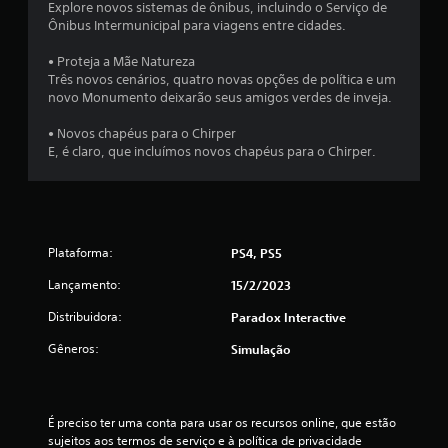
Explore novos sistemas de ônibus, incluindo o Serviço de
c
Ônibus Intermunicipal para viagens entre cidades.
l
• Proteja a Mãe Natureza
Três novos cenários, quatro novas opções de política e um
a
novo Monumento deixarão seus amigos verdes de inveja.
s
• Novos chapéus para o Chirper
E, é claro, que incluímos novos chapéus para o Chirper.
s
i
f
Plataforma:
PS4, PS5
i
Lançamento:
15/2/2023
c
Distribuidora:
Paradox Interactive
a
Gêneros:
Simulação
ç
õ
É preciso ter uma conta para usar os recursos online, que estão 
sujeitos aos termos de serviço e à política de privacidade 