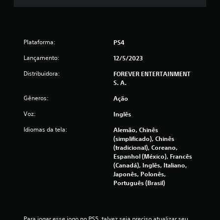
s
Plataforma:
PS4
Lançamento:
12/5/2023
Distribuidora:
FOREVER ENTERTAINMENT
S. A.
Gêneros:
Ação
Voz:
Inglês
Idiomas da tela:
Alemão, Chinês
(simplificado), Chinês
(tradicional), Coreano,
Espanhol (México), Francês
(Canadá), Inglês, Italiano,
Japonês, Polonês,
Português (Brasil)
Para jogar esse jogo no PS5, talvez seja preciso atualizar seu 