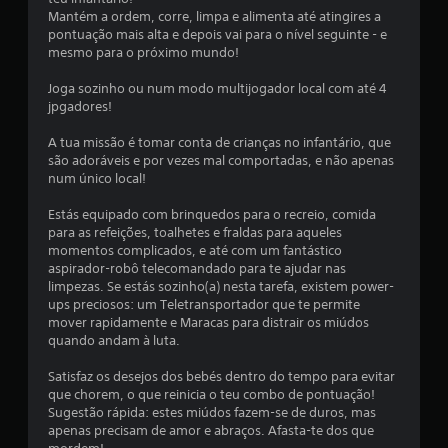
Mantém a ordem, corre, limpa e alimenta até atingires a
u
pontuação mais alta e depois vai para o nível seguinte - e
mesmo para o próximo mundo!
m
Joga sozinho ou num modo multijogador local com até 4
t
jpgadores!
o
A tua missão é tomar conta de crianças no infantário, que
são adoráveis e por vezes mal comportadas, e não apenas
t
num único local!
a
Estás equipado com brinquedos para o recreio, comida
para as refeições, toalhetes e fraldas para aqueles
l
momentos complicados, e até com um fantástico
aspirador-robô telecomandado para te ajudar nas
d
limpezas. Se estás sozinho(a) nesta tarefa, existem power-
ups preciosos: um Teletransportador que te permite
e
mover rapidamente e Maracas para distrair os miúdos
quando andam à luta.
2
Satisfaz os desejos dos bebés dentro do tempo para evitar
5
que chorem, o que reinicia o teu combo de pontuação!
Sugestão rápida: estes miúdos fazem-se de duros, mas
apenas precisam de amor e abraços. Afasta-te dos que
c