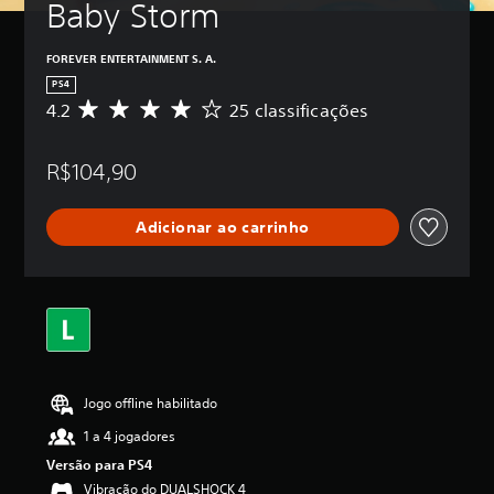
Baby Storm
FOREVER ENTERTAINMENT S. A.
PS4
4.2
25 classificações
D
e
5
R$104,90
e
s
t
Adicionar ao carrinho
r
e
l
a
s
,
a
c
l
Jogo offline habilitado
a
s
1 a 4 jogadores
s
Versão para PS4
i
f
Vibração do DUALSHOCK 4