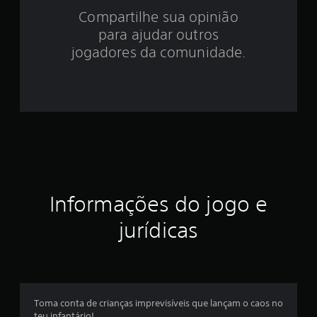
Compartilhe sua opinião
.
para ajudar outros
2
jogadores da comunidade.
e
s
t
r
e
Informações do jogo e
l
jurídicas
a
s
e
Toma conta de crianças imprevisíveis que lançam o caos no
m
teu infantário!