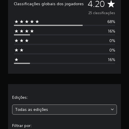
D
4.20
Classificações globais dos jogadores
a
s
e
25 classificações
e
m
68%
5
u
m
16%
e
t
0%
o
s
t
0%
a
t
l
16%
d
r
e
2
e
5
c
l
l
a
a
Edições:
s
s
s
i
Todas as edições
f
,
i
c
Filtrar por:
a