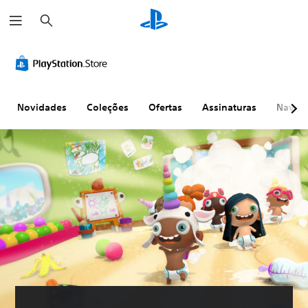
P
e
s
q
u
i
s
a
r
Novidades
Coleções
Ofertas
Assinaturas
Naveg