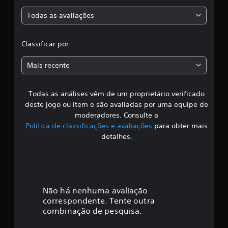
a
ç
Todas as avaliações
õ
c
e
s
l
Classificar por:
a
Mais recente
s
Todas as análises vêm de um proprietário verificado
s
deste jogo ou item e são avaliadas por uma equipe de
i
moderadores. Consulte a
Política de classificações e avaliações
para obter mais
f
detalhes.
i
c
a
Não há nenhuma avaliação
correspondente. Tente outra
ç
combinação de pesquisa.