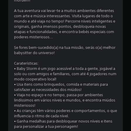
mordem!
l
A tua aventura vai levar-te a muitos ambientes diferentes
com arte e música interessantes. Visita lugares de todo o
a
mundo e até viaja no tempo! Percorre níveis inteligentes e
originais, ganha imensos pontos, desbloqueia novas
s
etapas e funcionalidades, e encontra bebés especiais com
poderes misteriosos...
s
Se fores bem-sucedido(a) na tua missão, serás o(a) melhor
i
babysitter do universo!
f
Caraterísticas:
• Baby Storm é um jogo acessível a toda a gente, jogável a
i
solo ou com amigos e familiares, com até 4 jogadores num
modo cooperativo local!
c
• Usa itens como brinquedos, comida e materiais para
satisfazer as necessidades dos miúdos!
a
• Viaja no espaço e no tempo, passa por ambientes
lindíssimos em vários níveis e mundos, e encontra miúdos
ç
misteriosos!
• As crianças têm vários poderes e comportamentos, o que
õ
influencia o ritmo de cada nível.
• Ganha medalhas para desbloquear novos níveis e itens
e
para personalizar a tua personagem!