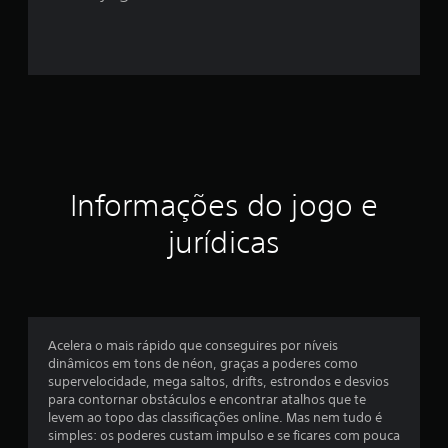
4
e
s
t
r
Informações do jogo e
e
jurídicas
l
a
s
Acelera o mais rápido que conseguires por níveis
e
dinâmicos em tons de néon, graças a poderes como
supervelocidade, mega saltos, drifts, estrondos e desvios
m
para contornar obstáculos e encontrar atalhos que te
levem ao topo das classificações online. Mas nem tudo é
u
simples: os poderes custam impulso e se ficares com pouca