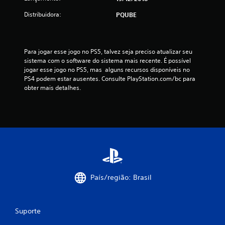
a
Distribuidora:
PQUBE
s
s
Para jogar esse jogo no PS5, talvez seja preciso atualizar seu 
sistema com o software do sistema mais recente. É possível 
i
jogar esse jogo no PS5, mas  alguns recursos disponíveis no 
PS4 podem estar ausentes. Consulte PlayStation.com/bc para 
f
obter mais detalhes.
i
c
a
ç
õ
País/região: Brasil
e
s
Suporte