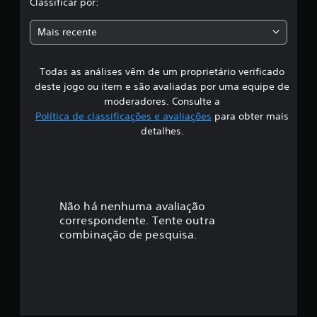
Classificar por:
a
a
ç
Mais recente
õ
s
e
s
Todas as análises vêm de um proprietário verificado
s
deste jogo ou item e são avaliadas por uma equipe de
i
moderadores. Consulte a
Política de classificações e avaliações
para obter mais
f
detalhes.
i
c
a
Não há nenhuma avaliação
correspondente. Tente outra
ç
combinação de pesquisa.
ã
o
m