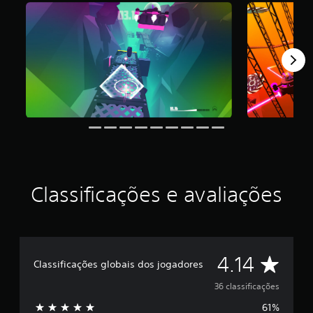
i
c
a
ç
ã
o
m
é
d
i
a
f
o
i
d
Classificações e avaliações
e
4
.
1
4
D
4.14
e
Classificações globais dos jogadores
s
e
t
36 classificações
r
61%
e