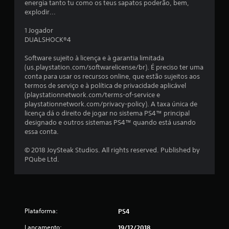
energia tanto tu como os teus sapatos poderão, bem,
m
explodir...
t
1 Jogador
DUALSHOCK®4
o
Software sujeito à licença e à garantia limitada
t
(us.playstation.com/softwarelicense/br). É preciso ter uma
conta para usar os recursos online, que estão sujeitos aos
a
termos de serviço e à política de privacidade aplicável
(playstationnetwork.com/terms-of-service e
l
playstationnetwork.com/privacy-policy). A taxa única de
licença dá o direito de jogar no sistema PS4™ principal
d
designado e outros sistemas PS4™ quando está usando
essa conta.
e
© 2018 JoySteak Studios. All rights reserved. Published by
3
PQube Ltd.
6
c
Plataforma:
PS4
l
Lançamento:
19/12/2018