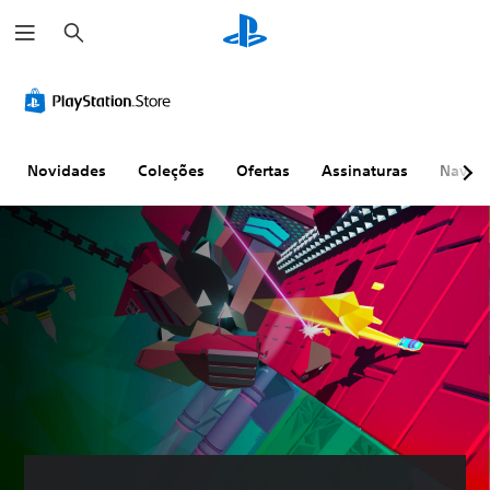
P
e
s
q
u
i
s
a
r
Novidades
Coleções
Ofertas
Assinaturas
Naveg