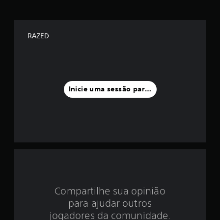
é
d
RAZED
i
a
f
Inicie uma sessão para classificar
o
i
d
e
4
Compartilhe sua opinião
.
para ajudar outros
1
jogadores da comunidade.