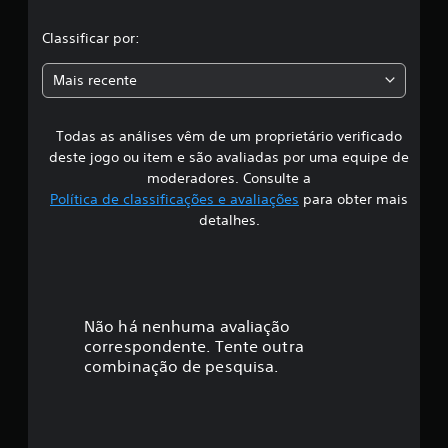
s
l
Classificar por:
a
Mais recente
s
Todas as análises vêm de um proprietário verificado
s
deste jogo ou item e são avaliadas por uma equipe de
i
moderadores. Consulte a
Política de classificações e avaliações
para obter mais
f
detalhes.
i
c
a
Não há nenhuma avaliação
correspondente. Tente outra
ç
combinação de pesquisa.
ã
o