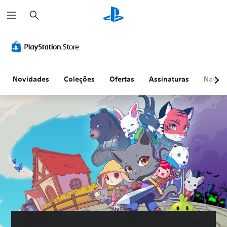
P
e
s
q
u
i
s
a
r
Novidades
Coleções
Ofertas
Assinaturas
Naveg