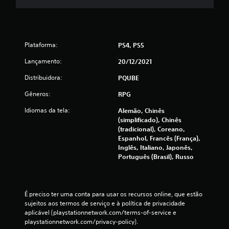
t
a
l
Plataforma:
PS4, PS5
Lançamento:
20/12/2021
d
Distribuidora:
PQUBE
e
Gêneros:
RPG
1
Idiomas da tela:
Alemão, Chinês
(simplificado), Chinês
c
(tradicional), Coreano,
Espanhol, Francês (França),
l
Inglês, Italiano, Japonês,
Português (Brasil), Russo
a
s
É preciso ter uma conta para usar os recursos online, que estão 
s
sujeitos aos termos de serviço e à política de privacidade 
aplicável (playstationnetwork.com/terms-of-service e 
i
playstationnetwork.com/privacy-policy).