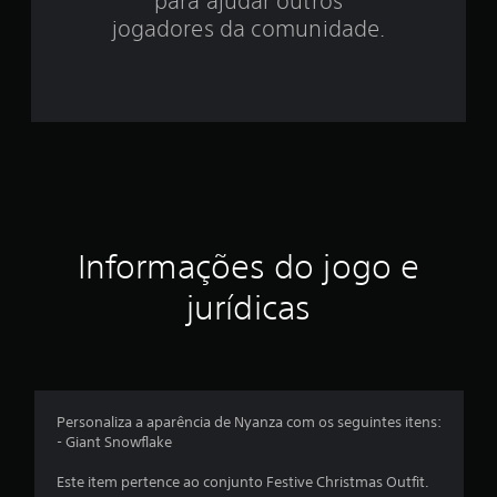
para ajudar outros
s
jogadores da comunidade.
t
r
e
l
a
Informações do jogo e
e
jurídicas
m
u
m
Personaliza a aparência de Nyanza com os seguintes itens:
t
- Giant Snowflake
o
Este item pertence ao conjunto Festive Christmas Outfit.