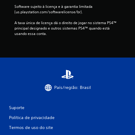
f
Software sujeito à licença e à garantia limitada 
(us.playstation.com/softwarelicense/br).
i
A taxa única de licença dá o direito de jogar no sistema PS4™ 
c
principal designado e outros sistemas PS4™ quando está 
usando essa conta.
a
ç
õ
e
s
País/região: Brasil
Suporte
Política de privacidade
Termos de uso do site