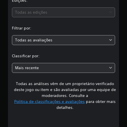
a
Edições:
e
4
s
Todas as edições
3
c
,
l
Filtrar por:
a
a
s
Todas as avaliações
s
c
i
f
l
i
Classificar por:
c
a
a
Mais recente
ç
s
õ
e
Todas as análises vêm de um proprietário verificado
s
s
deste jogo ou item e são avaliadas por uma equipe de
i
moderadores. Consulte a
Política de classificações e avaliações
para obter mais
f
detalhes.
i