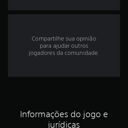
d
e
4
Compartilhe sua opinião
.
para ajudar outros
6
jogadores da comunidade.
7
e
s
t
r
Informações do jogo e
e
jurídicas
l