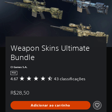
Weapon Skins Ultimate 
Bundle
CI Games S.A.
PS4
4.67
43 classificações
D
e
5
R$28,50
e
s
t
Adicionar ao carrinho
r
e