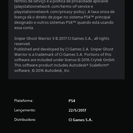
termos de serviço e à política de privacidade aplicável
e
(playstationnetwork.com/terms-of-service e
playstationnetwork.com/privacy-policy). A taxa única de
4
licença dá o direito de jogar no sistema PS4™ principal
designado e outros sistemas PS4™ quando está usando
essa conta.
3
Sniper Ghost Warrior 3 © 2017 CI Games S.A., all rights
c
reserved.
Published and developed by CI Games S.A. Sniper Ghost
l
Warrior is a trademark of CI Games S.A. Portions of this
software are included under license © 2016 Crytek GmbH.
a
This software product includes Autodesk® Scaleform®
software, © 2016 Autodesk, Inc.
s
s
i
Plataforma:
PS4
f
Lançamento:
22/5/2017
i
Distribuidora:
CI Games S.A.
c