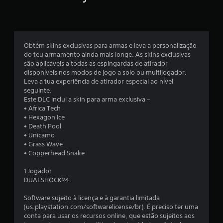
a
s
Obtém skins exclusivas para armas e leva a personalização
e
do teu armamento ainda mais longe. As skins exclusivas
são aplicáveis a todas as espingardas de atirador
m
disponíveis nos modos de jogo a solo ou multijogador.
Leva a tua experiência de atirador especial ao nível
u
seguinte.
Este DLC inclui a skin para arma exclusiva –
m
• Africa Tech
• Hexagon Ice
t
• Death Pool
• Unicamo
o
• Grass Wave
• Copperhead Snake
t
1 Jogador
a
DUALSHOCK®4
l
Software sujeito à licença e à garantia limitada
(us.playstation.com/softwarelicense/br). É preciso ter uma
d
conta para usar os recursos online, que estão sujeitos aos