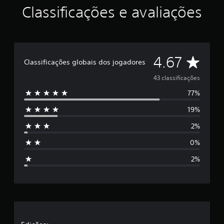
i
Classificações e avaliações
d
e
4
.
6
D
4.67
7
Classificações globais dos jogadores
e
e
43 classificações
s
t
77%
5
r
e
19%
e
l
a
2%
s
s
e
0%
t
m
2%
u
r
m
t
e
o
t
l
a
l
d