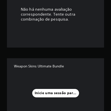
c
a
Não há nenhuma avaliação
correspondente. Tente outra
ç
combinação de pesquisa.
ã
o
m
é
d
Weapon Skins Ultimate Bundle
i
a
f
Inicie uma sessão para classificar
o
i