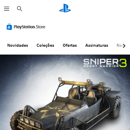
P
e
s
q
u
i
s
a
r
Novidades
Coleções
Ofertas
Assinaturas
Naveg