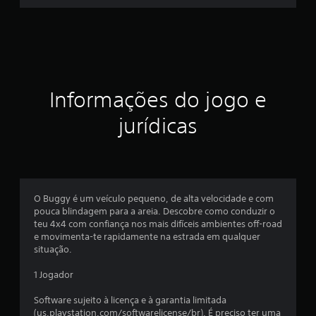
e
s
t
r
Informações do jogo e
e
jurídicas
l
a
s
O Buggy é um veículo pequeno, de alta velocidade e com
e
pouca blindagem para a areia. Descobre como conduzir o
teu 4x4 com confiança nos mais difíceis ambientes off-road
m
e movimenta-te rapidamente na estrada em qualquer
situação.
u
1 Jogador
m
Software sujeito à licença e à garantia limitada
t
(us.playstation.com/softwarelicense/br). É preciso ter uma