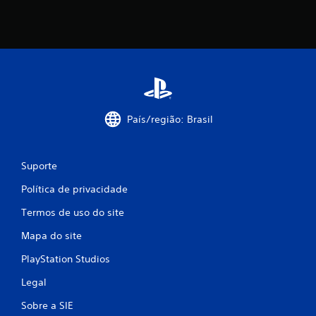
s
s
i
f
País/região: Brasil
i
c
Suporte
a
Política de privacidade
ç
Termos de uso do site
õ
Mapa do site
e
PlayStation Studios
s
Legal
Sobre a SIE