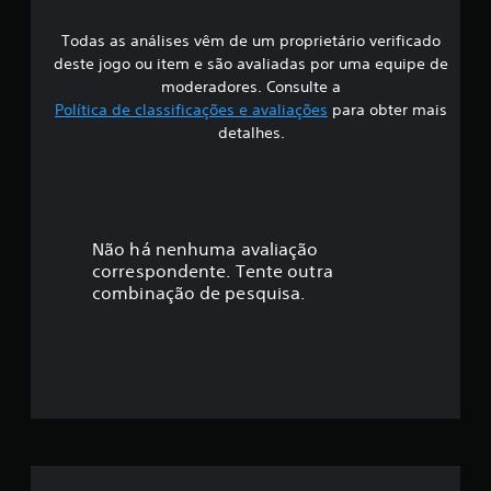
s
3
1
Todas as análises vêm de um proprietário verificado
s
c
deste jogo ou item e são avaliadas por uma equipe de
l
i
moderadores. Consulte a
a
Política de classificações e avaliações
para obter mais
s
f
detalhes.
s
i
i
f
i
c
c
a
a
Não há nenhuma avaliação
ç
correspondente. Tente outra
õ
ç
combinação de pesquisa.
e
s
ã
o
m
é