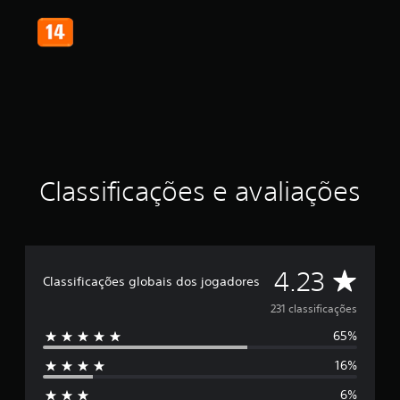
s
,
a
c
l
a
s
s
i
f
i
Classificações e avaliações
c
a
ç
ã
o
m
D
4.23
Classificações globais dos jogadores
é
d
e
231 classificações
i
a
65%
5
f
o
16%
e
i
6%
d