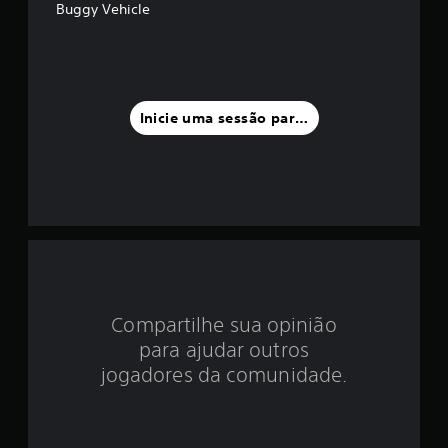
d
Buggy Vehicle
i
a
f
Inicie uma sessão para classificar
o
i
d
e
4
Compartilhe sua opinião
.
para ajudar outros
2
jogadores da comunidade.
3