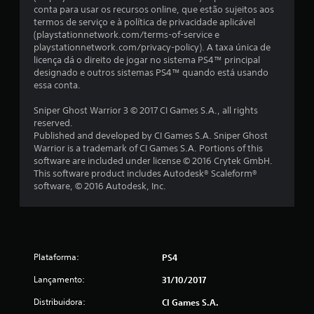
conta para usar os recursos online, que estão sujeitos aos
o
termos de serviço e à política de privacidade aplicável
(playstationnetwork.com/terms-of-service e
t
playstationnetwork.com/privacy-policy). A taxa única de
licença dá o direito de jogar no sistema PS4™ principal
a
designado e outros sistemas PS4™ quando está usando
essa conta.
l
Sniper Ghost Warrior 3 © 2017 CI Games S.A., all rights
d
reserved.
Published and developed by CI Games S.A. Sniper Ghost
e
Warrior is a trademark of CI Games S.A. Portions of this
software are included under license © 2016 Crytek GmbH.
2
This software product includes Autodesk® Scaleform®
software, © 2016 Autodesk, Inc.
3
1
c
Plataforma:
PS4
l
Lançamento:
31/10/2017
Distribuidora:
CI Games S.A.
a