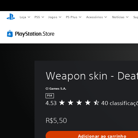
Loja
PS5
Jogos
PS Plus
Acessórios
Notícias
Su
Weapon skin - Dea
CI Games S.A.
PS4
4.53
40 classificaç
D
e
5
R$5,50
e
s
t
Adicionar ao carrinho