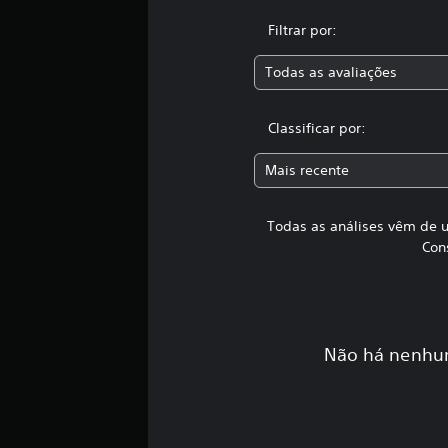
t
Filtrar por:
a
l
Todas as avaliações
d
e
4
Classificar por:
0
c
l
Mais recente
a
s
Todas as análises vêm de u
s
i
Con
f
i
c
a
ç
Não há nenhum
õ
e
s