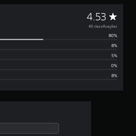
D
4.53
e
40 classificações
80%
5
8%
e
5%
s
0%
8%
t
r
e
l
a