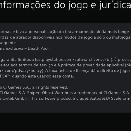
nformações do jogo e jurídic
armas e leva a personalização do teu armamento ainda mais longe. 
ardas de atirador disponíveis nos modos de jogo a solo ou multijoga
 seguinte.
rma exclusiva – Death Pool.
à garantia limitada (us.playstation.com/softwarelicense/br). É precis
jeitos aos termos de serviço e à política de privacidade aplicável 
rk.com/privacy-policy). A taxa única de licença dá o direito de joga
 PS4™ quando está usando essa conta.
6 CI Games S.A., all rights reserved.
 Games S.A. Sniper: Ghost Warrior is a trademark of CI Games S.A. P
6 Crytek GmbH. This software product includes Autodesk® Scaleform