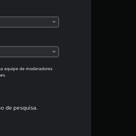
s
,
a
c
l
a
uma equipe de moderadores.
hes.
s
s
i
o de pesquisa.
f
i