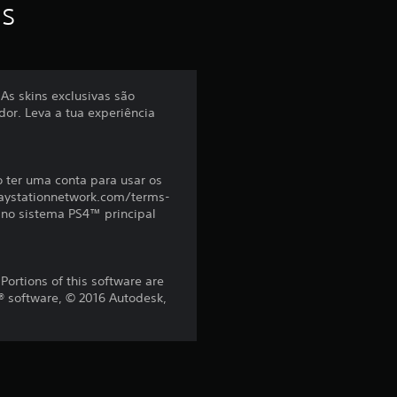
f
as
o
i
As skins exclusivas são
dor. Leva a tua experiência
d
e
o ter uma conta para usar os
4
(playstationnetwork.com/terms-
r no sistema PS4™ principal
.
5
ortions of this software are
® software, © 2016 Autodesk,
3
e
s