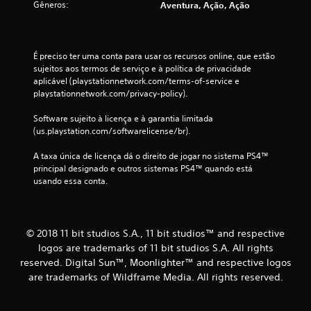
Gêneros:
Aventura, Ação, Ação
l
a
É preciso ter uma conta para usar os recursos online, que estão 
sujeitos aos termos de serviço e à política de privacidade 
s
aplicável (playstationnetwork.com/terms-of-service e 
playstationnetwork.com/privacy-policy).
s
Software sujeito à licença e à garantia limitada 
i
(us.playstation.com/softwarelicense/br).
f
A taxa única de licença dá o direito de jogar no sistema PS4™ 
principal designado e outros sistemas PS4™ quando está 
i
usando essa conta.
c
a
© 2018 11 bit studios S.A., 11 bit studios™ and respective
logos are trademarks of 11 bit studios S.A. All rights
ç
reserved. Digital Sun™, Moonlighter™ and respective logos
õ
are trademarks of Wildframe Media. All rights reserved.
e