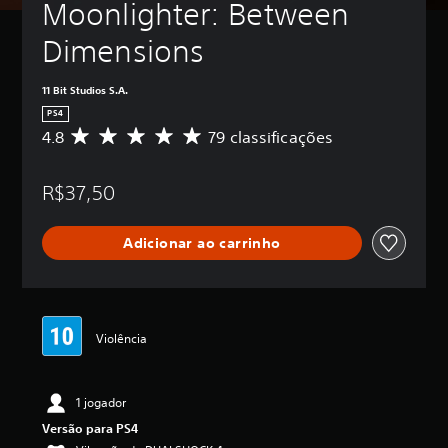
Moonlighter: Between 
Dimensions
11 Bit Studios S.A.
PS4
4.8
79 classificações
D
e
5
R$37,50
e
s
t
Adicionar ao carrinho
r
e
l
a
s
,
Violência
a
c
l
1 jogador
a
s
Versão para PS4
s