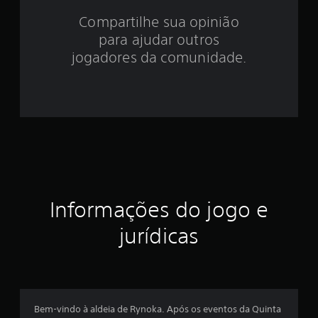
4
Compartilhe sua opinião
.
para ajudar outros
8
jogadores da comunidade.
e
s
t
r
e
Informações do jogo e
l
jurídicas
a
s
e
Bem-vindo à aldeia de Rynoka. Após os eventos da Quinta