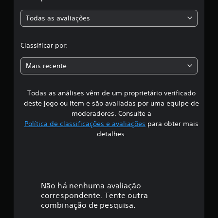
a
c
a
Todas as avaliações
c
ç
õ
l
e
Classificar por:
s
a
Mais recente
s
Todas as análises vêm de um proprietário verificado
s
deste jogo ou item e são avaliadas por uma equipe de
i
moderadores. Consulte a
Política de classificações e avaliações
para obter mais
f
detalhes.
i
c
a
Não há nenhuma avaliação
correspondente. Tente outra
ç
combinação de pesquisa.