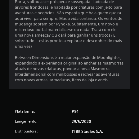
m
Porta, voltou a ser próspera e sossegada. Ladeada de
árvores frondosas, e habitada por criaturas com jeito para
u
aventuras e negócios. Não espanta que haja quem queira
aqui viver para sempre. Mas a vida continua. Os ventos de
m
mudança sopram por Rynoka. Subitamente, um novo e
misterioso portal materializa-se do nada. Trará com ele
t
uma nova ameaça? Ou dará para ganhar uns trocos? E
sobretudo... estás pronto a explorar o desconhecido mais
o
uma vez?
t
Between Dimensions é a maior expansão de Moonlighter,
expandindo a experiência original ao encher as masmorras
a
atuais de novas criaturas, povoar a nova Masmorra
Interdimensional com minibosses e rechear as aventuras
l
com novas armas, armaduras, itens da loja e anéis.
d
e
Plataforma:
PS4
7
Lançamento:
29/5/2020
9
Distribuidora:
11 Bit Studios S.A.
c