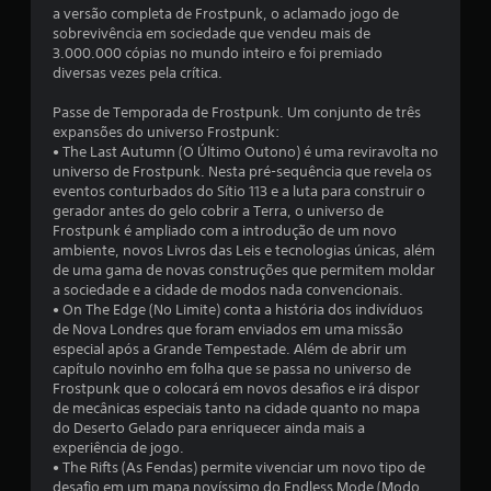
m
a versão completa de Frostpunk, o aclamado jogo de
sobrevivência em sociedade que vendeu mais de
t
3.000.000 cópias no mundo inteiro e foi premiado
diversas vezes pela crítica.
o
Passe de Temporada de Frostpunk. Um conjunto de três
t
expansões do universo Frostpunk:
• The Last Autumn (O Último Outono) é uma reviravolta no
a
universo de Frostpunk. Nesta pré-sequência que revela os
eventos conturbados do Sítio 113 e a luta para construir o
l
gerador antes do gelo cobrir a Terra, o universo de
Frostpunk é ampliado com a introdução de um novo
d
ambiente, novos Livros das Leis e tecnologias únicas, além
de uma gama de novas construções que permitem moldar
e
a sociedade e a cidade de modos nada convencionais.
• On The Edge (No Limite) conta a história dos indivíduos
6
de Nova Londres que foram enviados em uma missão
especial após a Grande Tempestade. Além de abrir um
5
capítulo novinho em folha que se passa no universo de
Frostpunk que o colocará em novos desafios e irá dispor
5
de mecânicas especiais tanto na cidade quanto no mapa
do Deserto Gelado para enriquecer ainda mais a
experiência de jogo.
0
• The Rifts (As Fendas) permite vivenciar um novo tipo de
desafio em um mapa novíssimo do Endless Mode (Modo