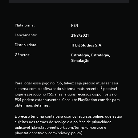
e
s
Plataforma:
PS4
Lançamento:
21/7/2021
Distribuidora:
11 Bit Studios S.A.
Gêneros:
Estratégia, Estratégia,
Simulação
Para jogar esse jogo no PS5, talvez seja preciso atualizar seu 
sistema com o software do sistema mais recente. É possível 
jogar esse jogo no PS5, mas  alguns recursos disponíveis no 
PS4 podem estar ausentes. Consulte PlayStation.com/bc para 
obter mais detalhes.
É preciso ter uma conta para usar os recursos online, que estão 
sujeitos aos termos de serviço e à política de privacidade 
aplicável (playstationnetwork.com/terms-of-service e 
playstationnetwork.com/privacy-policy).