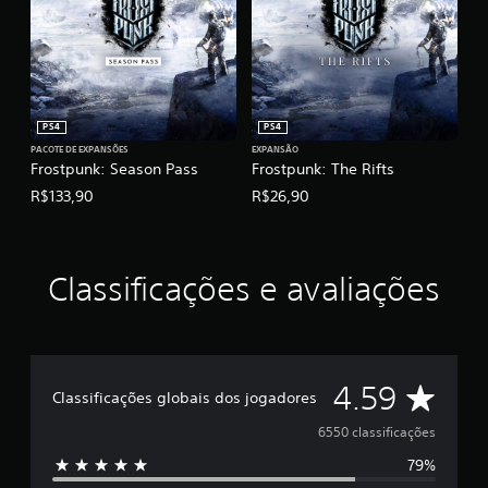
PS4
PS4
PACOTE DE EXPANSÕES
EXPANSÃO
Frostpunk: Season Pass
Frostpunk: The Rifts
R$133,90
R$26,90
Classificações e avaliações
D
4.59
Classificações globais dos jogadores
e
6550 classificações
79%
5