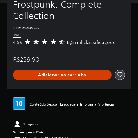
Frostpunk: Complete 
Collection
11 Bit Studios S.A.
PS4
4.59
6,5 mil classificações
D
e
5
R$239,90
e
s
t
Adicionar ao carrinho
r
e
l
a
s
,
Conteúdo Sexual, Linguagem Imprópria, Violência
a
c
l
1 jogador
a
s
Versão para PS4
s