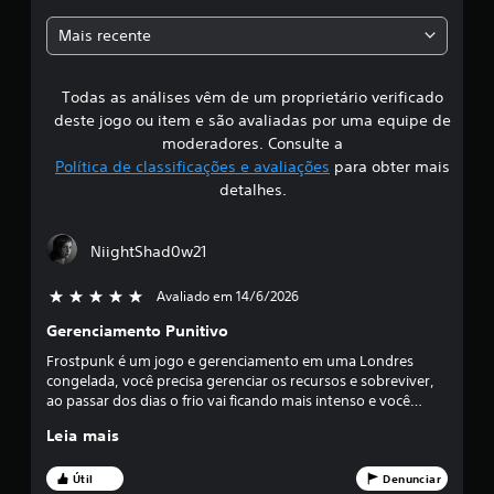
a
Mais recente
s
Todas as análises vêm de um proprietário verificado
s
deste jogo ou item e são avaliadas por uma equipe de
i
moderadores. Consulte a
Política de classificações e avaliações
para obter mais
f
detalhes.
i
NiightShad0w21
c
Avaliado em 14/6/2026
5 estrelas de 5
a
Gerenciamento Punitivo
ç
Frostpunk é um jogo e gerenciamento em uma Londres
congelada, você precisa gerenciar os recursos e sobreviver,
ã
ao passar dos dias o frio vai ficando mais intenso e você
precisa se preparar para grande nevasca que vai durar dias,
o
Leia mais
um passo errado e você é expulso da cidade, uma escolha
errada e os sobreviventes da sua cidade irão morrer, uma
m
escolha errada e você pode virar um ditador, se você gosta
Útil
Denunciar