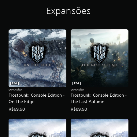
n
Expansões
PS4
PS4
EXPANSÃO
EXPANSÃO
Frostpunk: Console Edition -
Frostpunk: Console Edition -
On The Edge
The Last Autumn
R$69,90
R$89,90