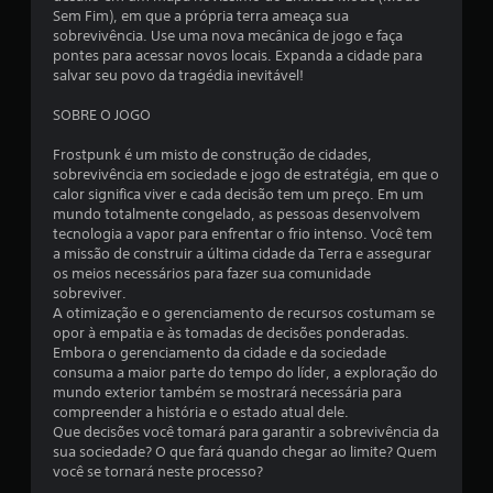
c
Sem Fim), em que a própria terra ameaça sua
sobrevivência. Use uma nova mecânica de jogo e faça
l
pontes para acessar novos locais. Expanda a cidade para
salvar seu povo da tragédia inevitável!
a
SOBRE O JOGO
s
Frostpunk é um misto de construção de cidades,
s
sobrevivência em sociedade e jogo de estratégia, em que o
calor significa viver e cada decisão tem um preço. Em um
i
mundo totalmente congelado, as pessoas desenvolvem
tecnologia a vapor para enfrentar o frio intenso. Você tem
f
a missão de construir a última cidade da Terra e assegurar
os meios necessários para fazer sua comunidade
i
sobreviver.
A otimização e o gerenciamento de recursos costumam se
c
opor à empatia e às tomadas de decisões ponderadas.
Embora o gerenciamento da cidade e da sociedade
a
consuma a maior parte do tempo do líder, a exploração do
mundo exterior também se mostrará necessária para
ç
compreender a história e o estado atual dele.
Que decisões você tomará para garantir a sobrevivência da
õ
sua sociedade? O que fará quando chegar ao limite? Quem
você se tornará neste processo?