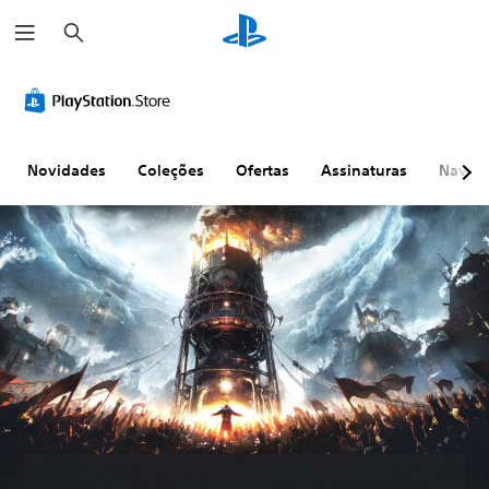
P
e
s
q
u
i
s
a
r
Novidades
Coleções
Ofertas
Assinaturas
Naveg