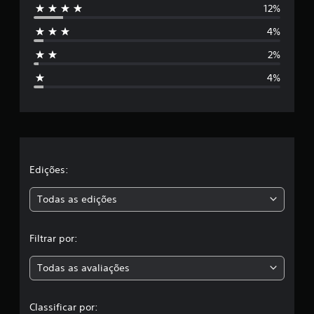
12%
e
4%
s
2%
t
4%
r
e
l
a
Edições:
s
Todas as edições
,
Filtrar por:
a
Todas as avaliações
c
l
Classificar por: