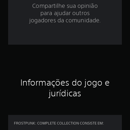
9
Compartilhe sua opinião
para ajudar outros
e
jogadores da comunidade.
s
t
r
e
l
a
Informações do jogo e
s
jurídicas
e
m
u
FROSTPUNK: COMPLETE COLLECTION CONSISTE EM: