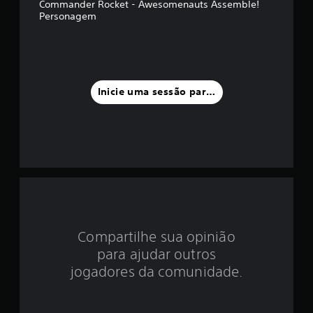
d
Commander Rocket - Awesomenauts Assemble!
Personagem
i
a
f
Inicie uma sessão para classificar
o
i
d
e
4
.
Compartilhe sua opinião
para ajudar outros
6
jogadores da comunidade.
7
e