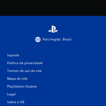
i
f
i
c
a
País/região: Brasil
ç
Suporte
õ
Política de privacidade
e
Termos de uso do site
s
Mapa do site
PlayStation Studios
Legal
Sobre a SIE