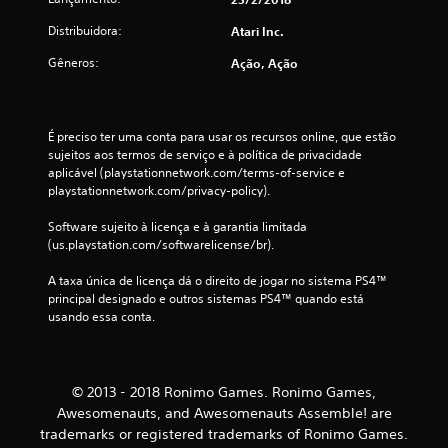
o
Distribuidora:
Atari Inc.
t
Gêneros:
Ação, Ação
a
l
É preciso ter uma conta para usar os recursos online, que estão 
sujeitos aos termos de serviço e à política de privacidade 
d
aplicável (playstationnetwork.com/terms-of-service e 
playstationnetwork.com/privacy-policy).
e
Software sujeito à licença e à garantia limitada 
9
(us.playstation.com/softwarelicense/br).
A taxa única de licença dá o direito de jogar no sistema PS4™ 
c
principal designado e outros sistemas PS4™ quando está 
usando essa conta.
l
a
© 2013 - 2018 Ronimo Games. Ronimo Games,
s
Awesomenauts, and Awesomenauts Assemble! are
s
trademarks or registered trademarks of Ronimo Games.