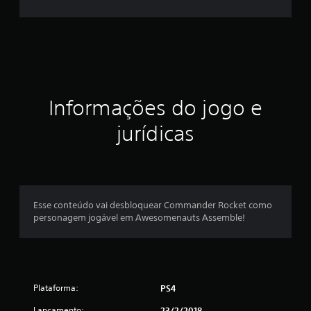
s
t
r
e
Informações do jogo e
l
jurídicas
a
s
e
Esse conteúdo vai desbloquear Commander Rocket como
personagem jogável em Awesomenauts Assemble!
m
u
m
Plataforma:
PS4
t
Lançamento:
23/2/2018