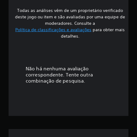
s
Todas as análises vêm de um proprietário verificado
s
deste jogo ou item e são avaliadas por uma equipe de
i
moderadores. Consulte a
Política de classificações e avaliações
para obter mais
f
detalhes.
i
c
a
Não há nenhuma avaliação
correspondente. Tente outra
ç
combinação de pesquisa.
ã
o
m
é