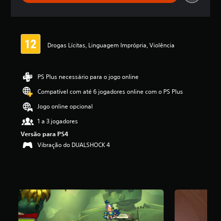
e
l
a
s
,
Drogas Lícitas, Linguagem Imprópria, Violência
a
c
l
a
PS Plus necessário para o jogo online
s
Compatível com até 6 jogadores online com o PS Plus
s
i
Jogo online opcional
f
i
1 a 3 jogadores
c
Versão para PS4
a
Vibração do DUALSHOCK 4
ç
ã
o
m
é
d
i
a
f