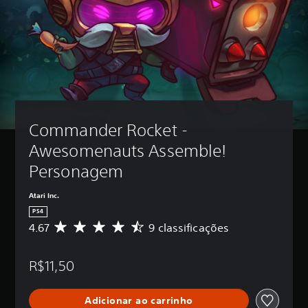
Commander Rocket - 
Awesomenauts Assemble! 
Personagem
Atari Inc.
PS4
4.67
9 classificações
D
e
5
R$11,50
e
s
t
Adicionar ao carrinho
r