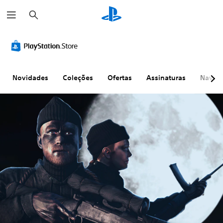
P
e
s
q
u
i
s
a
r
Novidades
Coleções
Ofertas
Assinaturas
Naveg