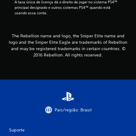
A taxa única de licença dá o direito de jogar no sistema PS4™ 
1
principal designado e outros sistemas PS4™ quando está 
usando essa conta.
3
c
The Rebellion name and logo, the Sniper Elite name and
l
logo and the Sniper Elite Eagle are trademarks of Rebellion
a
and may be registered trademarks in certain countries. ©
2016 Rebellion. All rights reserved.
s
s
i
f
i
País/região: Brasil
c
a
Suporte