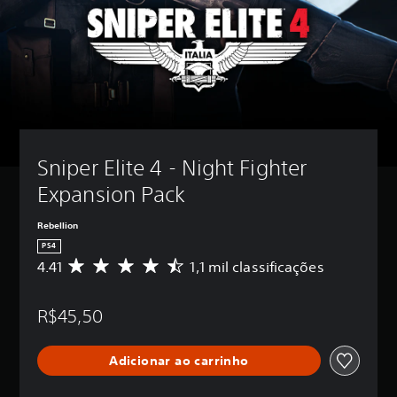
Sniper Elite 4 - Night Fighter 
Expansion Pack
Rebellion
PS4
4.41
1,1 mil classificações
D
e
5
R$45,50
e
s
t
Adicionar ao carrinho
r
e
l