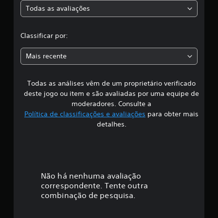
e
Todas as avaliações
1
c
,
1
l
Classificar por:
m
i
a
l
Mais recente
c
s
l
a
Todas as análises vêm de um proprietário verificado
s
s
deste jogo ou item e são avaliadas por uma equipe de
s
i
moderadores. Consulte a
i
Política de classificações e avaliações
para obter mais
f
f
i
detalhes.
c
i
a
ç
c
õ
e
a
Não há nenhuma avaliação
s
correspondente. Tente outra
ç
combinação de pesquisa.
ã