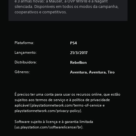
e 3 armas novas: a Mauser, a OVP M1918 e a Nagant
m
silenciada. Disponíveis em todos os modos da campanha,
cooperativos e competitivos.
u
m
t
Plataforma:
PS4
o
Lançamento:
21/3/2017
t
Distribuidora:
Rebellion
a
Gêneros:
Aventura, Aventura, Tiro
l
d
É preciso ter uma conta para usar os recursos online, que estão 
sujeitos aos termos de serviço e à política de privacidade 
e
aplicável (playstationnetwork.com/terms-of-service e 
playstationnetwork.com/privacy-policy).
1
Software sujeito à licença e à garantia limitada 
1
(us.playstation.com/softwarelicense/br).