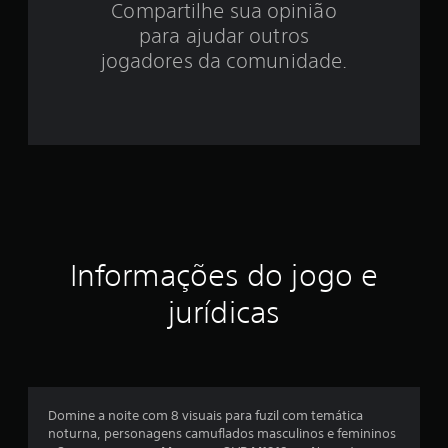
Compartilhe sua opinião
.
para ajudar outros
4
jogadores da comunidade.
1
e
s
t
r
Informações do jogo e
e
jurídicas
l
a
s
Domine a noite com 8 visuais para fuzil com temática
e
noturna, personagens camuflados masculinos e femininos