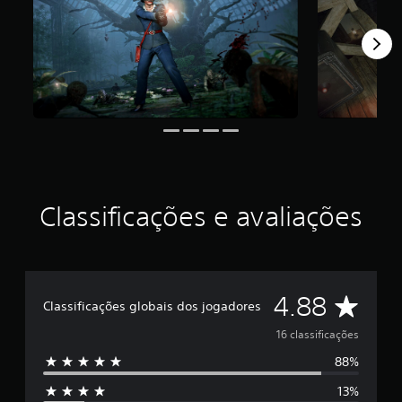
d
e
4
.
8
8
e
s
t
r
e
l
Classificações e avaliações
a
s
e
m
u
m
D
4.88
Classificações globais dos jogadores
t
o
e
16 classificações
t
a
88%
5
l
d
13%