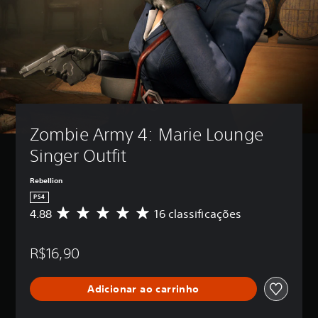
Zombie Army 4: Marie Lounge 
Singer Outfit
Rebellion
PS4
4.88
16 classificações
D
e
5
R$16,90
e
s
t
Adicionar ao carrinho
r
e
l