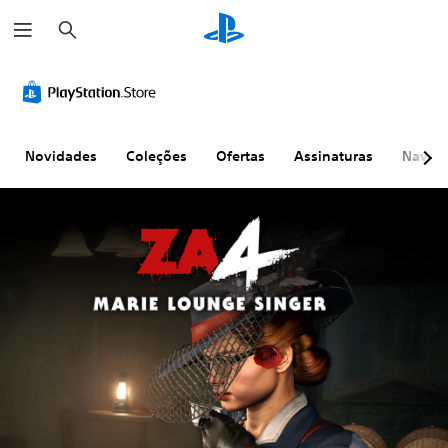
P
e
s
q
u
i
s
a
r
Novidades
Coleções
Ofertas
Assinaturas
Naveg