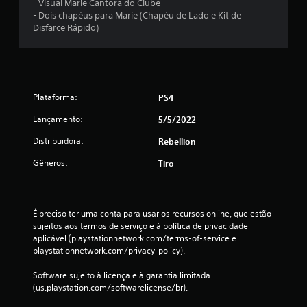
- Visual Marie Cantora do Clube
t
- Dois chapéus para Marie (Chapéu de Lado e Kit de
Disfarce Rápido)
o
t
a
Plataforma:
PS4
l
Lançamento:
5/5/2022
d
Distribuidora:
Rebellion
e
Gêneros:
Tiro
1
6
É preciso ter uma conta para usar os recursos online, que estão 
sujeitos aos termos de serviço e à política de privacidade 
aplicável (playstationnetwork.com/terms-of-service e 
c
playstationnetwork.com/privacy-policy).
l
Software sujeito à licença e à garantia limitada 
(us.playstation.com/softwarelicense/br).
a