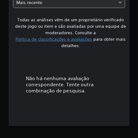
Mais recente
s
Todas as análises vêm de um proprietário verificado
s
deste jogo ou item e são avaliadas por uma equipe de
i
moderadores. Consulte a
Política de classificações e avaliações
para obter mais
f
detalhes.
i
c
a
Não há nenhuma avaliação
correspondente. Tente outra
ç
combinação de pesquisa.
ã
o
m
é