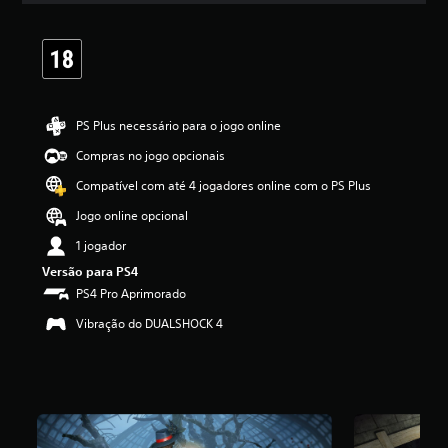
a
s
,
a
c
l
a
PS Plus necessário para o jogo online
s
Compras no jogo opcionais
s
i
Compatível com até 4 jogadores online com o PS Plus
f
i
Jogo online opcional
c
1 jogador
a
ç
Versão para PS4
ã
PS4 Pro Aprimorado
o
m
Vibração do DUALSHOCK 4
é
d
i
a
f
o
i