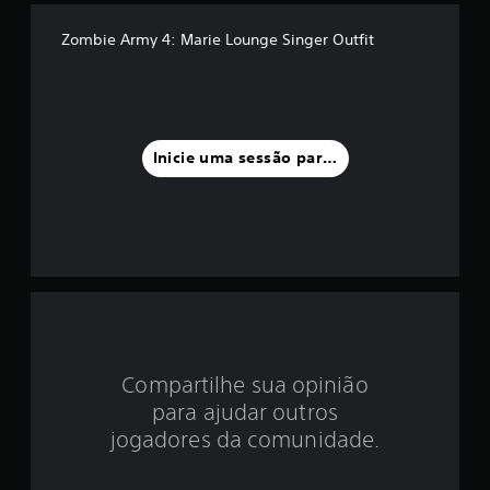
d
Zombie Army 4: Marie Lounge Singer Outfit
i
a
f
Inicie uma sessão para classificar
o
i
d
e
4
Compartilhe sua opinião
.
para ajudar outros
8
jogadores da comunidade.
8