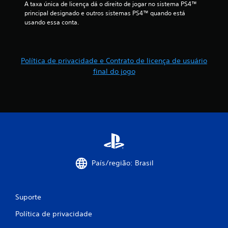
A taxa única de licença dá o direito de jogar no sistema PS4™ 
s
principal designado e outros sistemas PS4™ quando está 
usando essa conta.
s
i
Política de privacidade e Contrato de licença de usuário
f
final do jogo
i
c
a
ç
õ
País/região: Brasil
e
s
Suporte
Política de privacidade