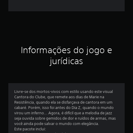
e
s
t
r
Informações do jogo e
e
jurídicas
l
a
s
Livre-se dos mortos-vivos com estilo usando este visual
e
Cantora do Clube, que remete aos dias de Marie na
Resistência, quando ela se disfarçava de cantora em um
m
cabaré. Porém, isso foi antes do Dia Z, quando o mundo
virou um inferno... Agora, é difícil que a melodia de jazz
u
seja ouvida sobre gemidos de dor e ruídos de armas, mas
você ainda pode salvar o mundo com elegância.
m
Este pacote inclui: