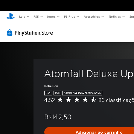
Loja
PS5
Jogos
PS Plus
Acessórios
Notícias
Su
Atomfall Deluxe U
Rebellion
PS4
PS5
ATOMFALL DELUXE UPGRADE
4.52
86 classificaç
D
e
5
R$142,50
e
s
t
Adicionar ao carrinho