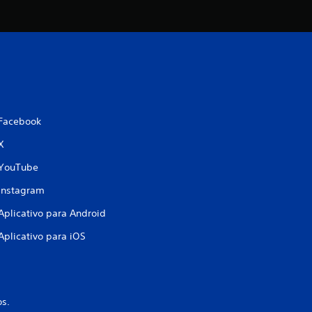
e
l
a
s
e
Facebook
m
X
YouTube
u
Instagram
m
Aplicativo para Android
t
Aplicativo para iOS
o
t
os.