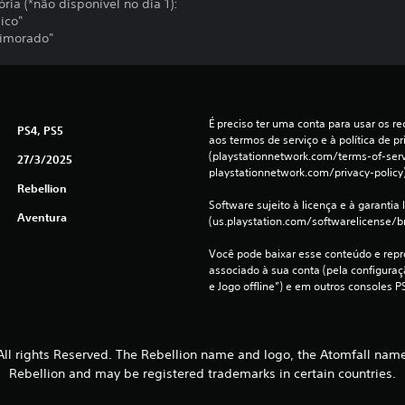
ria (*não disponível no dia 1):
ico"
rimorado"
É preciso ter uma conta para usar os rec
PS4, PS5
aos termos de serviço e à política de pr
(playstationnetwork.com/terms-of-servi
27/3/2025
playstationnetwork.com/privacy-policy)
Rebellion
Software sujeito à licença e à garantia l
Aventura
(us.playstation.com/softwarelicense/br
Você pode baixar esse conteúdo e repro
associado à sua conta (pela configura
e Jogo offline”) e em outros consoles P
All rights Reserved. The Rebellion name and logo, the Atomfall nam
Rebellion and may be registered trademarks in certain countries.