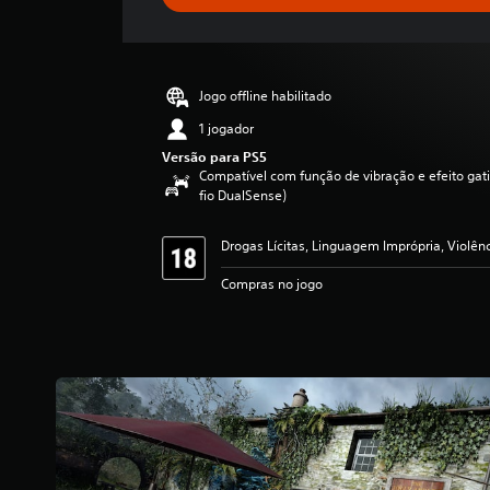
r
e
l
a
s
Jogo offline habilitado
,
a
1 jogador
c
Versão para PS5
l
Compatível com função de vibração e efeito gati
a
fio DualSense)
s
s
Drogas Lícitas, Linguagem Imprópria, Violên
i
f
Compras no jogo
i
c
a
ç
ã
o
m
é
d
i