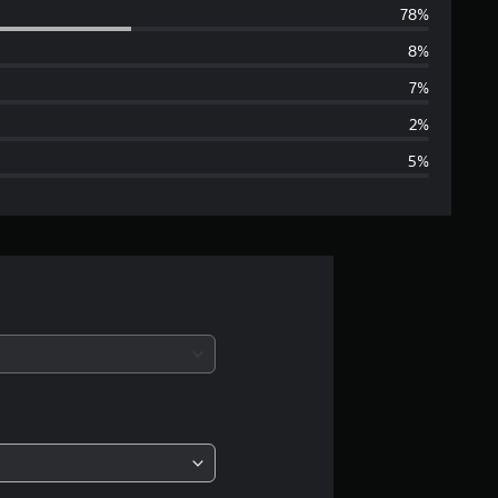
78%
5
8%
e
7%
s
2%
5%
t
r
e
l
a
s
,