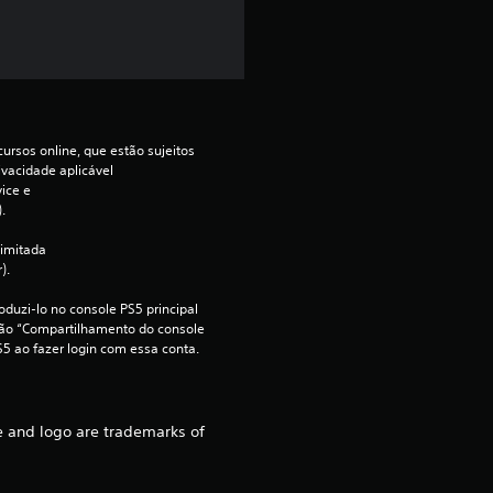
d
e
4
ursos online, que estão sujeitos 
.
ivacidade aplicável 
ce e 
.
5
imitada 
2
).
e
duzi-lo no console PS5 principal 
ção “Compartilhamento do console 
S5 ao fazer login com essa conta.
s
t
e and logo are trademarks of
r