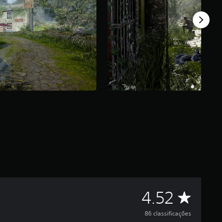
D
4.52
e
86 classificações