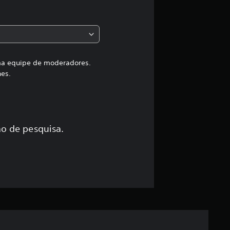
a
c
l
a
uma equipe de moderadores.
hes.
s
s
i
o de pesquisa.
f
i
c
a