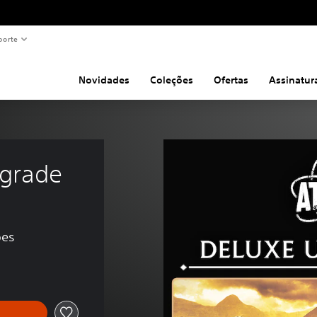
porte
Novidades
Coleções
Ofertas
Assinatur
pgrade
ões