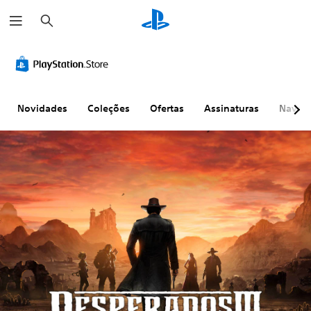
P
e
s
q
u
i
s
a
r
Novidades
Coleções
Ofertas
Assinaturas
Naveg