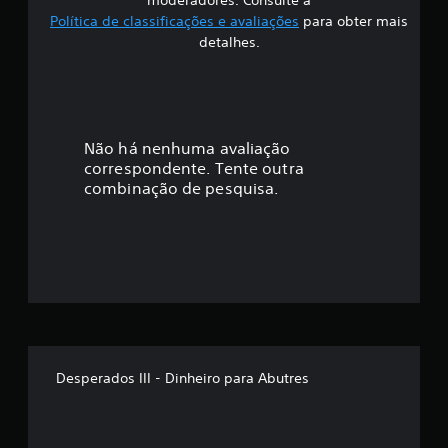
i
Política de classificações e avaliações
para obter mais
f
detalhes.
i
c
a
Não há nenhuma avaliação
correspondente. Tente outra
ç
combinação de pesquisa.
ã
o
m
é
d
Desperados III - Dinheiro para Abutres
i
a