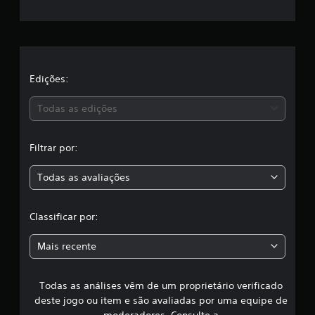
r
c
l
e
a
s
l
s
i
a
Edições:
f
i
s
Todas as edições
c
a
,
ç
Filtrar por:
õ
a
e
s
Todas as avaliações
c
l
Classificar por:
a
Mais recente
s
Todas as análises vêm de um proprietário verificado
s
deste jogo ou item e são avaliadas por uma equipe de
moderadores. Consulte a