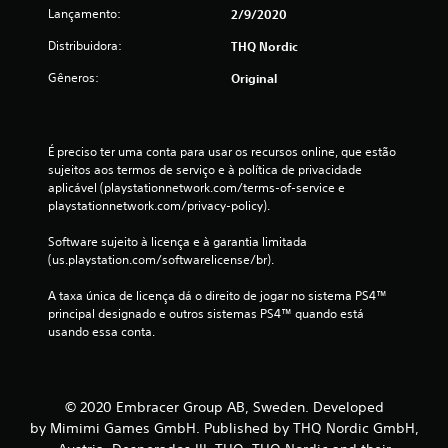
Lançamento:
2/9/2020
e
Distribuidora:
THQ Nordic
1
Gêneros:
Original
9
c
É preciso ter uma conta para usar os recursos online, que estão 
l
sujeitos aos termos de serviço e à política de privacidade 
aplicável (playstationnetwork.com/terms-of-service e 
a
playstationnetwork.com/privacy-policy).
Software sujeito à licença e à garantia limitada 
s
(us.playstation.com/softwarelicense/br).
s
A taxa única de licença dá o direito de jogar no sistema PS4™ 
principal designado e outros sistemas PS4™ quando está 
i
usando essa conta.
f
i
© 2020 Embracer Group AB, Sweden. Developed
c
by Mimimi Games GmbH. Published by THQ Nordic GmbH,