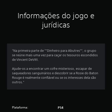
a
Informações do jogo e
s
jurídicas
e
m
u
"Na primeira parte de ""Dinheiro para Abutres"", o grupo
m
se reúne mais uma vez para caçar os tesouros escondidos
de Vincent DeVitt.
t
Ajude-os a encontrar um cofre misterioso, escapar de
o
saqueadores sanguinários e descobrir se a Rosie do Baton
Rouge é realmente confiável ou se os interesses dela são
t
outros."
a
l
Plataforma:
PS4
d