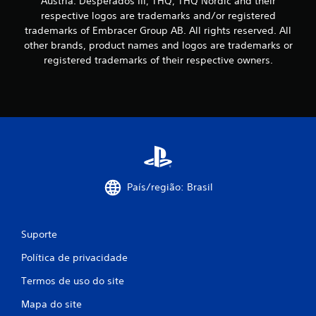
Austria. Desperados III, THQ, THQ Nordic and their
a
respective logos are trademarks and/or registered
trademarks of Embracer Group AB. All rights reserved. All
ç
other brands, product names and logos are trademarks or
registered trademarks of their respective owners.
õ
e
s
País/região: Brasil
Suporte
Política de privacidade
Termos de uso do site
Mapa do site