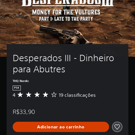
Desperados III - Dinheiro 
para Abutres
THQ Nordic
PS4
4
19 classificações
D
e
5
R$33,90
e
s
t
Adicionar ao carrinho
r
e