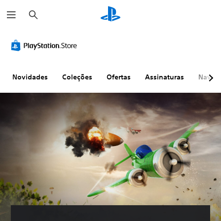
P
e
s
q
u
i
s
a
r
Novidades
Coleções
Ofertas
Assinaturas
Naveg