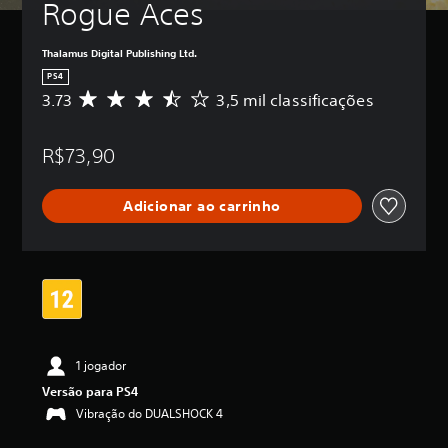
Rogue Aces
Thalamus Digital Publishing Ltd.
PS4
3.73
3,5 mil classificações
D
e
5
R$73,90
e
s
t
Adicionar ao carrinho
r
e
l
a
s
,
a
c
l
1 jogador
a
s
Versão para PS4
s
Vibração do DUALSHOCK 4
i
f