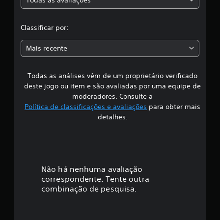
c
i
f
l
i
Classificar por:
c
a
a
Mais recente
ç
s
õ
e
Todas as análises vêm de um proprietário verificado
s
s
deste jogo ou item e são avaliadas por uma equipe de
i
moderadores. Consulte a
Política de classificações e avaliações
para obter mais
f
detalhes.
i
c
a
Não há nenhuma avaliação
correspondente. Tente outra
ç
combinação de pesquisa.
ã