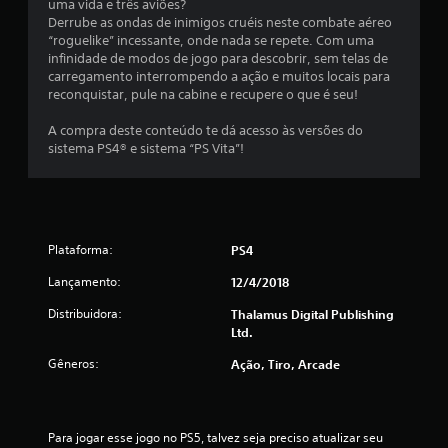
m
uma vida e três aviões?
Derrube as ondas de inimigos cruéis neste combate aéreo
u
“roguelike” incessante, onde nada se repete. Com uma
infinidade de modos de jogo para descobrir, sem telas de
m
carregamento interrompendo a ação e muitos locais para
reconquistar, pule na cabine e recupere o que é seu!
t
A compra deste conteúdo te dá acesso às versões do
o
sistema PS4® e sistema “PS Vita”!
t
a
Plataforma:
PS4
l
Lançamento:
12/4/2018
d
Distribuidora:
Thalamus Digital Publishing
e
Ltd.
Gêneros:
3
Ação, Tiro, Arcade
5
Para jogar esse jogo no PS5, talvez seja preciso atualizar seu 
1