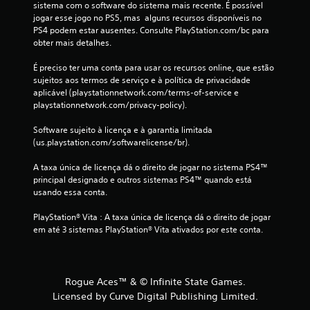
sistema com o software do sistema mais recente. É possível 
jogar esse jogo no PS5, mas  alguns recursos disponíveis no 
8
PS4 podem estar ausentes. Consulte PlayStation.com/bc para 
obter mais detalhes.
c
É preciso ter uma conta para usar os recursos online, que estão 
l
sujeitos aos termos de serviço e à política de privacidade 
aplicável (playstationnetwork.com/terms-of-service e 
a
playstationnetwork.com/privacy-policy).
s
Software sujeito à licença e à garantia limitada 
(us.playstation.com/softwarelicense/br).
s
A taxa única de licença dá o direito de jogar no sistema PS4™ 
i
principal designado e outros sistemas PS4™ quando está 
usando essa conta.
f
PlayStation® Vita : A taxa única de licença dá o direito de jogar 
i
em até 3 sistemas PlayStation® Vita ativados por este conta.
c
a
Rogue Aces™ & © Infinite State Games.
Licensed by Curve Digital Publishing Limited.
ç