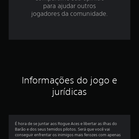
.
para ajudar outros
7
jogadores da comunidade.
3
e
s
t
r
Informações do jogo e
e
jurídicas
l
a
s
É hora de se juntar aos Rogue Aces e libertar as ilhas do
e
Barão e dos seus temidos pilotos. Será que você vai
conseguir enfrentar os inimigos mais ferozes com apenas