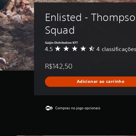
Enlisted - Thompso
Squad
Gaijin Distribution KFT
4.5
4 classificaçõe
D
e
5
R$142,50
e
s
t
Adicionar ao carrinho
r
e
l
a
s
Compras no jogo opcionais
,
a
c
l
a