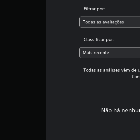
s
Filtrar por:
i
f
Todas as avaliações
i
c
a
Classificar por:
ç
õ
e
Mais recente
s
Todas as análises vêm de u
Con
Não há nenhum