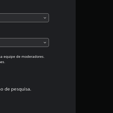
s
,
a
c
l
a
uma equipe de moderadores.
hes.
s
s
i
o de pesquisa.
f
i