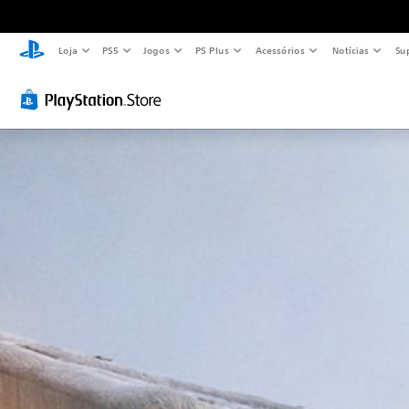
Loja
PS5
Jogos
PS Plus
Acessórios
Notícias
Su