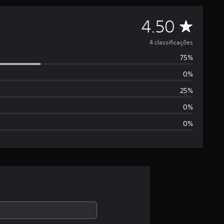
D
4.50
e
4 classificações
75%
5
0%
e
25%
s
0%
0%
t
r
e
l
a