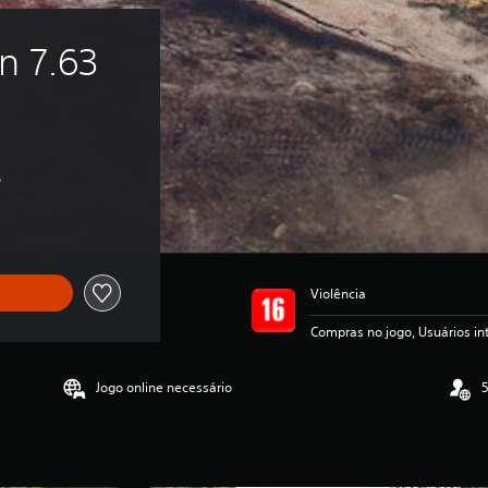
n 7.63 
s
Violência
Compras no jogo, Usuários i
Jogo online necessário
5