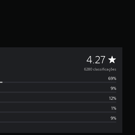
D
4.27
e
6280 classificações
69%
5
9%
e
12%
s
1%
9%
t