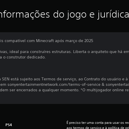
nformações do jogo e jurídic
ais compatível com Minecraft após março de 2025
ivas, ideal para construíres estruturas. Liberta o arquiteto que há 
ra o construtor dedicado.
SEN está sujeito aos Termos de serviço, ao Contrato do usuário e à 
os em sonyentertainmentnetwork.com/terms-of-service & sonyentert
podem ser encerrados a qualquer momento. *O multijogador online re
É preciso ter uma conta para usar os rec
PS4
aos termos de serviço e à política de pr