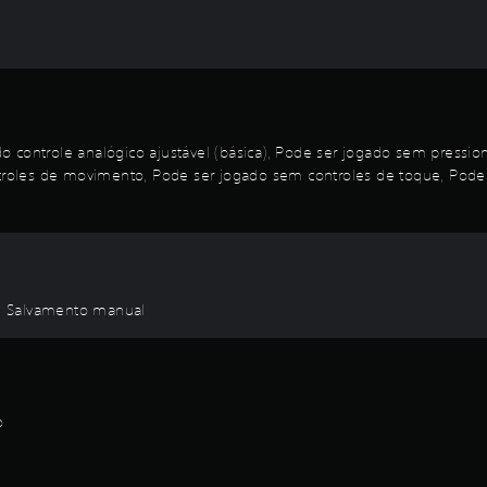
o controle analógico ajustável (básica), Pode ser jogado sem pressi
oles de movimento, Pode ser jogado sem controles de toque, Pode s
le, Salvamento manual
o