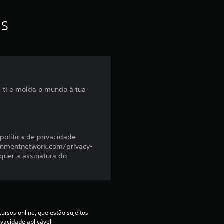
m
as
u
m
t
o
em ti e molda o mundo à tua
t
a
política de privacidade
ainmentnetwork.com/privacy-
l
quer a assinatura do
d
e
6
ursos online, que estão sujeitos 
ivacidade aplicável 