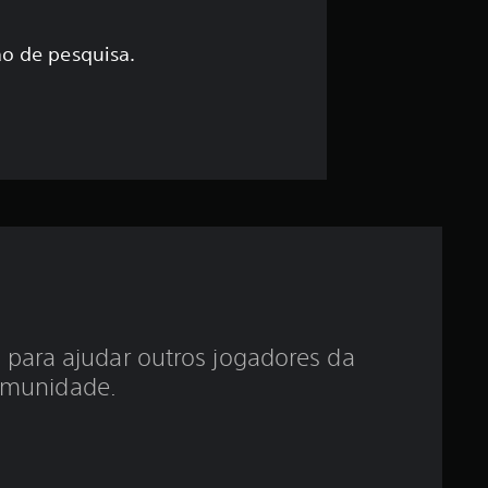
s
i
o de pesquisa.
f
i
c
a
ç
ã
 para ajudar outros jogadores da
o
munidade.
m
é