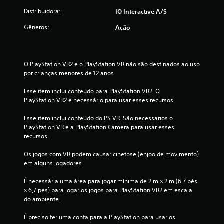
ê
Distribuidora:
IO Interactive A/S
p
o
Gêneros:
Ação
d
e
j
o
O PlayStation VR2 e o PlayStation VR não são destinados ao uso 
g
por crianças menores de 12 anos.
a
r
Esse item inclui conteúdo para PlayStation VR2. O 
o
PlayStation VR2 é necessário para usar esses recursos.
j
o
Esse item inclui conteúdo do PS VR. São necessários o 
g
PlayStation VR e a PlayStation Camera para usar esses 
o
recursos.
s
e
Os jogos com VR podem causar cinetose (enjoo de movimento) 
m
em alguns jogadores.
a
n
É necessária uma área para jogar mínima de 2 m × 2 m (6,7 pés 
e
× 6,7 pés) para jogar os jogos para PlayStation VR2 em escala 
c
do ambiente.
e
s
É preciso ter uma conta para a PlayStation para usar os 
s