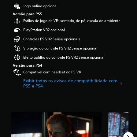
a
s
f
j
i
Jogo online opcional
)
a
a
o
f
t
S
Versão para PS5
l
g
i
i
ã
a
o
Estilos de jogo de VR: sentado, de pé, escala do ambiente
c
v
o
d
a
a
PlayStation VR2 opcional
a
o
o
q
ç
r
f
n
u
ã
Controles PS VR2 Sense opcionais
o
e
o
a
o
s
r
j
l
Vibração do controle PS VR2 Sense opcional
m
s
e
o
q
é
Efeito gatilho do controle PS VR2 Sense opcional
o
c
g
u
d
n
i
o
e
i
Versão para PS4
s
d
.
r
a
Compatível com headset do PS VR
d
a
m
f
e
s
Exibir todos os avisos de compatibilidade com
o
o
L
á
a
PS5 e PS4
m
i
e
u
l
e
d
d
g
g
n
e
i
u
e
t
3
o
m
o
.
n
s
a
.
8
d
i
s
9
a
n
o
e
s
S
d
p
s
n
a
i
ç
t