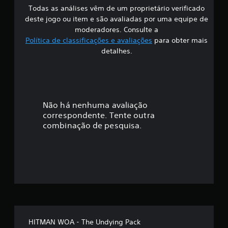
i
d
r
p
Todas as análises vêm de um proprietário verificado
s
l
a
o
o
deste jogo ou item e são avaliadas por uma equipe de
i
q
s
s
i
moderadores. Consulte a
t
u
s
e
Política de classificações e avaliações
para obter mais
a
e
i
f
m
detalhes.
r
s
b
c
a
e
i
i
o
l
j
l
n
e
a
i
c
t
i
a
t
t
r
m
a
a
Não há nenhuma avaliação
u
e
m
o
correspondente. Tente outra
r
s
v
l
ç
combinação de pesquisa.
a
m
o
e
.
a
l
s
ã
e
t
d
m
a
o
e
c
r
m
a
a
m
o
d
o
v
a
j
é
a
o
i
l
g
m
d
t
o
e
HITMAN WOA - The Undying Pack
o
e