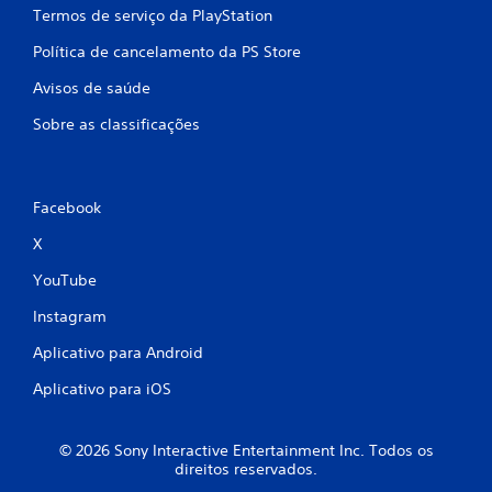
ç
Termos de serviço da PlayStation
ã
o
Política de cancelamento da PS Store
d
Avisos de saúde
o
c
Sobre as classificações
o
n
t
r
Facebook
o
l
X
e
YouTube
V
o
Instagram
c
ê
Aplicativo para Android
p
Aplicativo para iOS
o
d
e
j
© 2026 Sony Interactive Entertainment Inc. Todos os
direitos reservados.
o
g