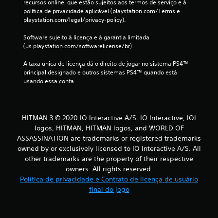
recursos online, que estão sujeitos aos termos de serviço e à 
i
política de privacidade aplicável (playstation.com/Terms e 
d
playstation.com/legal/privacy-policy).
a
d
Software sujeito à licença e à garantia limitada 
e
(us.playstation.com/softwarelicense/br).
d
e
A taxa única de licença dá o direito de jogar no sistema PS4™ 
c
principal designado e outros sistemas PS4™ quando está 
o
usando essa conta.
n
t
r
o
HITMAN 3 © 2020 IO Interactive A/S. IO Interactive, IOI
l
logos, HITMAN, HITMAN logos, and WORLD OF
e
ASSASSINATION are trademarks or registered trademarks
s
d
owned by or exclusively licensed to IO Interactive A/S. All
e
other trademarks are the property of their respective
t
owners. All rights reserved.
o
Política de privacidade e Contrato de licença de usuário
q
final do jogo
u
e
.