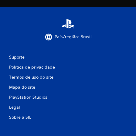
P
o
d
e
s
País/região: Brasil
e
r
j
Suporte
o
g
Política de privacidade
a
d
Termos de uso do site
o
Mapa do site
s
e
PlayStation Studios
m
v
Legal
i
Sobre a SIE
b
r
a