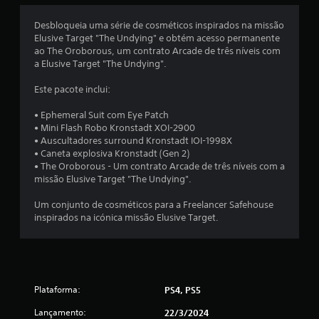
s
o
s
Desbloqueia uma série de cosméticos inspirados na missão
s
e
Elusive Target "The Undying" e obtém acesso permanente
m
ao The Oroborous, um contrato Arcade de três níveis com
i
c
a Elusive Target "The Undying".
o
f
n
Este pacote inclui:
t
i
• Ephemeral Suit com Eye Patch
r
• Mini Flash Robo Kronstadt XOI-2900
o
c
• Auscultadores surround Kronstadt IOI-1998X
l
• Caneta explosiva Kronstadt (Gen 2)
a
e
• The Oroborous - Um contrato Arcade de três níveis com a
s
missão Elusive Target "The Undying".
ç
d
e
Um conjunto de cosméticos para a Freelancer Safehouse
õ
t
inspirados na icónica missão Elusive Target.
o
e
q
u
s
e
Plataforma:
V
PS4, PS5
o
Lançamento:
22/3/2024
c