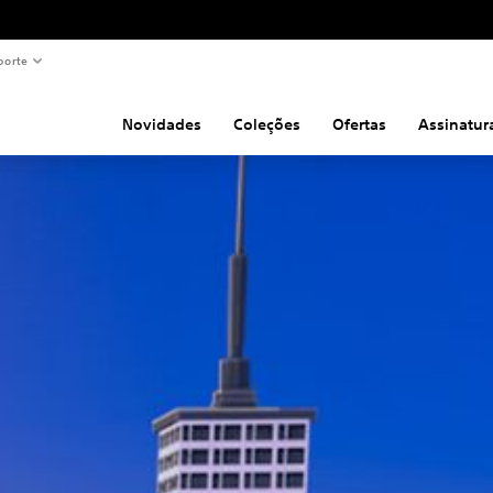
porte
Novidades
Coleções
Ofertas
Assinatur