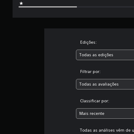
l
d
e
1
1
6
c
Edições:
l
a
s
Todas as edições
s
i
f
Filtrar por:
i
c
Todas as avaliações
a
ç
õ
Classificar por:
e
s
Mais recente
Todas as análises vêm de u