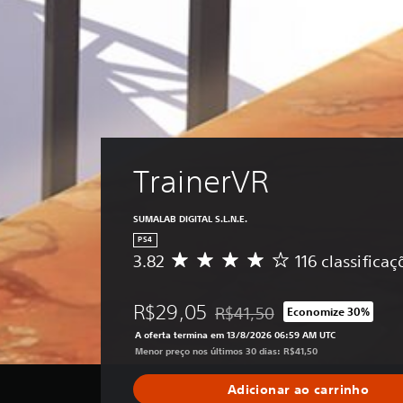
TrainerVR
SUMALAB DIGITAL S.L.N.E.
PS4
3.82
116 classificaç
D
e
5
R$29,05
R$41,50
Economize 30%
e
Desconto aplicado no preço ori
s
A oferta termina em 13/8/2026 06:59 AM UTC
t
Menor preço nos últimos 30 dias: R$41,50
r
e
Adicionar ao carrinho
l