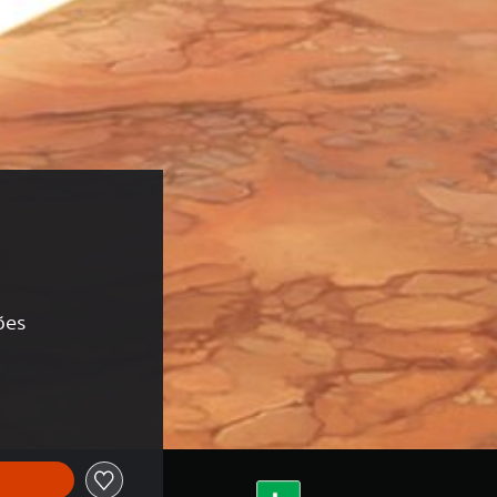
ões
ginal de R$41,50