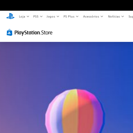
Loja
PS5
Jogos
PS Plus
Acessórios
Notícias
Su