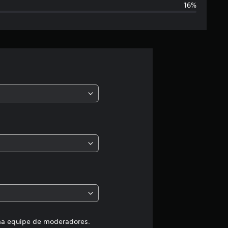
16%
t
r
e
l
a
s
,
a
c
l
a
uma equipe de moderadores.