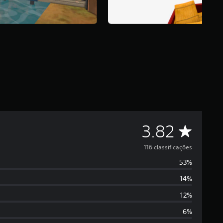
D
3.82
e
116 classificações
53%
5
14%
e
12%
s
6%