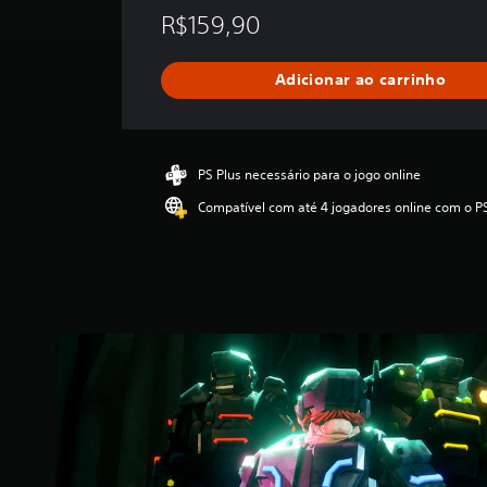
5
R$159,90
e
s
t
Adicionar ao carrinho
r
e
l
a
s
PS Plus necessário para o jogo online
,
Compatível com até 4 jogadores online com o P
a
c
l
a
s
s
i
f
i
c
a
ç
ã
o