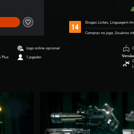
Drogas Lícitas, Linguagem Imp
Compras no jogo, Usuários i
Jogo online opcional
Versão
S Plus
1 jogador
C
(