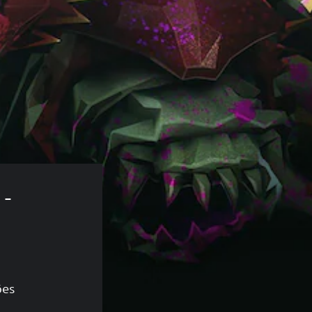
- 
ões