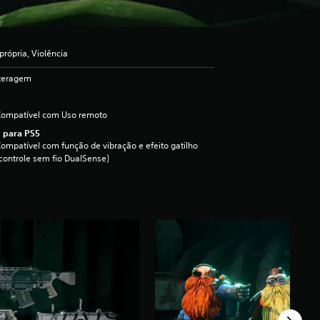
rópria, Violência
nteragem
Compatível com Uso remoto
 para PS5
ompatível com função de vibração e efeito gatilho
controle sem fio DualSense)