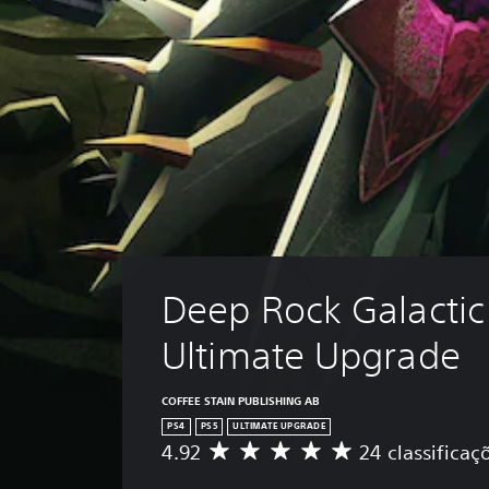
Deep Rock Galactic 
Ultimate Upgrade
COFFEE STAIN PUBLISHING AB
PS4
PS5
ULTIMATE UPGRADE
4.92
24 classificaç
D
e