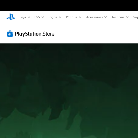
Loja
PS5
Jogos
PS Plus
Acessórios
Notícias
Su