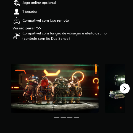
Jogo online opcional
f
i
1 jogador
c
Compatível com Uso remoto
a
ç
Versão para PS5
ã
Compatível com função de vibração e efeito gatilho
o
(controle sem fio DualSense)
m
é
d
i
a
f
o
i
d
e
4
.
9
3
e
s
t