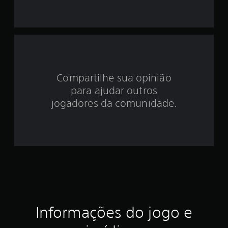
i
d
e
4
Compartilhe sua opinião
.
para ajudar outros
9
jogadores da comunidade.
3
e
s
t
r
Informações do jogo e
e