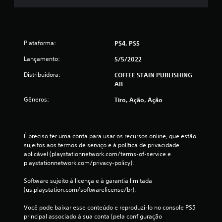
d
e
1
Plataforma:
PS4, PS5
4
Lançamento:
5/5/2022
c
Distribuidora:
COFFEE STAIN PUBLISHING
AB
l
Gêneros:
Tiro, Ação, Ação
a
s
É preciso ter uma conta para usar os recursos online, que estão 
sujeitos aos termos de serviço e à política de privacidade 
s
aplicável (playstationnetwork.com/terms-of-service e 
playstationnetwork.com/privacy-policy).
i
Software sujeito à licença e à garantia limitada 
f
(us.playstation.com/softwarelicense/br).
i
Você pode baixar esse conteúdo e reproduzi-lo no console PS5 
principal associado à sua conta (pela configuração 