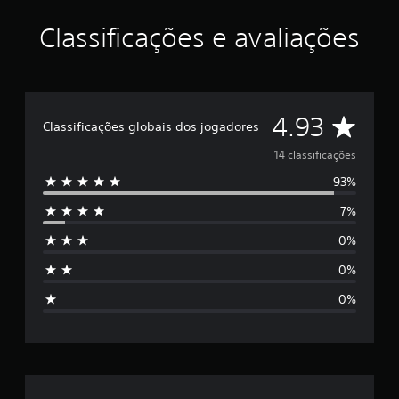
r
e
Classificações e avaliações
l
a
s
e
m
u
D
4.93
Classificações globais dos jogadores
m
t
e
14 classificações
o
t
93%
5
a
l
7%
e
d
0%
e
s
1
0%
4
t
c
0%
l
r
a
s
e
s
i
l
f