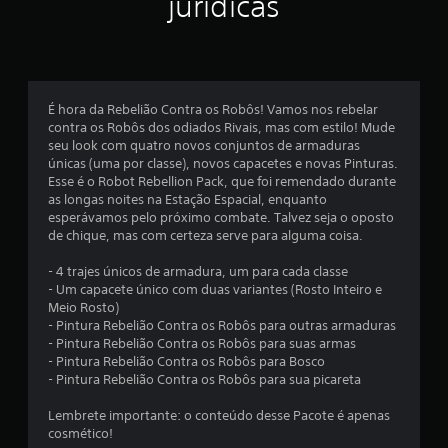
jurídicas
l
a
s
É hora da Rebelião Contra os Robôs! Vamos nos rebelar
e
contra os Robôs dos odiados Rivais, mas com estilo! Mude
seu look com quatro novos conjuntos de armaduras
m
únicas (uma por classe), novos capacetes e novas Pinturas.
Esse é o Robot Rebellion Pack, que foi remendado durante
u
as longas noites na Estação Espacial, enquanto
esperávamos pelo próximo combate. Talvez seja o oposto
m
de chique, mas com certeza serve para alguma coisa.
t
- 4 trajes únicos de armadura, um para cada classe
- Um capacete único com duas variantes (Rosto Inteiro e
o
Meio Rosto)
- Pintura Rebelião Contra os Robôs para outras armaduras
t
- Pintura Rebelião Contra os Robôs para suas armas
- Pintura Rebelião Contra os Robôs para Bosco
a
- Pintura Rebelião Contra os Robôs para sua picareta
l
Lembrete importante: o conteúdo desse Pacote é apenas
cosmético!