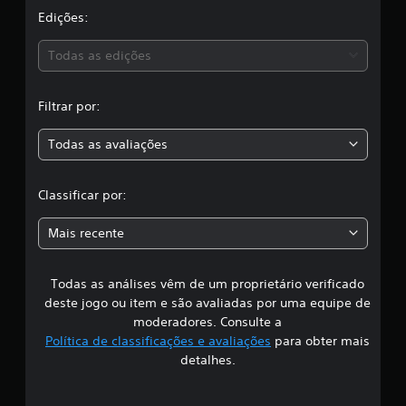
i
a
Edições:
c
a
s
ç
Todas as edições
õ
,
e
s
Filtrar por:
a
Todas as avaliações
c
l
Classificar por:
a
Mais recente
s
Todas as análises vêm de um proprietário verificado
s
deste jogo ou item e são avaliadas por uma equipe de
i
moderadores. Consulte a
Política de classificações e avaliações
para obter mais
f
detalhes.
i