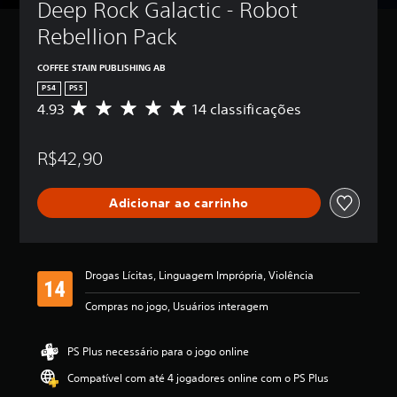
Deep Rock Galactic - Robot 
Rebellion Pack
COFFEE STAIN PUBLISHING AB
PS4
PS5
4.93
14 classificações
D
e
5
R$42,90
e
s
t
Adicionar ao carrinho
r
e
l
a
s
Drogas Lícitas, Linguagem Imprópria, Violência
,
a
Compras no jogo, Usuários interagem
c
l
a
PS Plus necessário para o jogo online
s
Compatível com até 4 jogadores online com o PS Plus
s
i