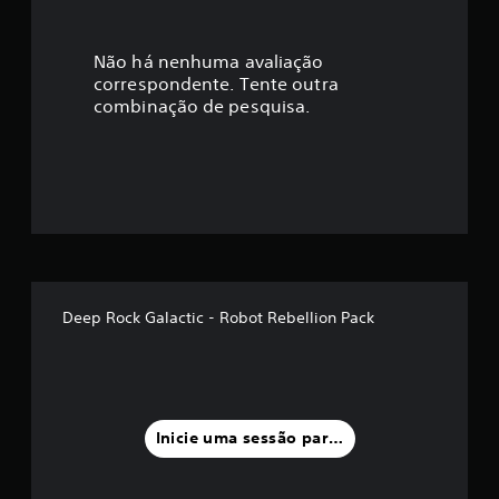
c
a
Não há nenhuma avaliação
correspondente. Tente outra
ç
combinação de pesquisa.
ã
o
m
é
d
Deep Rock Galactic - Robot Rebellion Pack
i
a
f
Inicie uma sessão para classificar
o