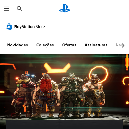
P
e
s
q
u
i
s
a
r
Novidades
Coleções
Ofertas
Assinaturas
Naveg