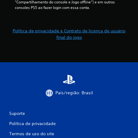
c
“Compartilhamento do console e Jogo offline”) e em outros 
consoles PS5 ao fazer login com essa conta.
a
ç
Política de privacidade e Contrato de licença de usuário
õ
final do jogo
e
s
País/região: Brasil
Suporte
Política de privacidade
Termos de uso do site