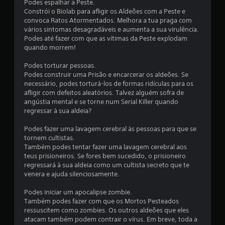
c
Podes espalhar a Peste.
Constrói o Biolab para afligir os Aldeões com a Peste e
a
convoca Ratos Atormentados. Melhora a tua praga com
vários sintomas desagradáveis e aumenta a sua virulência.
ç
Podes até fazer com que as vítimas da Peste explodam
quando morrem!
õ
Podes torturar pessoas.
e
Podes construir uma Prisão e encarcerar os aldeões. Se
necessário, podes torturá-los de formas ridículas para os
s
afligir com defeitos aleatórios. Talvez alguém sofra de
angústia mental e se torne num Serial Killer quando
regressar à sua aldeia?
Podes fazer uma lavagem cerebral às pessoas para que se
tornem cultistas.
Também podes tentar fazer uma lavagem cerebral aos
teus prisioneiros. Se fores bem sucedido, o prisioneiro
regressará à sua aldeia como um cultista secreto que te
venera e ajuda silenciosamente.
Podes iniciar um apocalipse zombie.
Também podes fazer com que os Mortos Pesteados
ressuscitem como zombies. Os outros aldeões que eles
atacam também podem contrair o vírus. Em breve, toda a