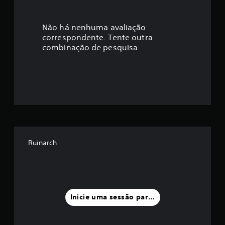
c
a
Não há nenhuma avaliação
correspondente. Tente outra
ç
combinação de pesquisa.
ã
o
m
é
d
Ruinarch
i
a
f
Inicie uma sessão para classificar
o