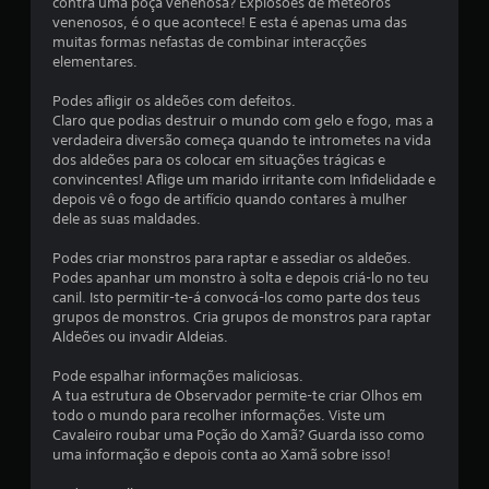
d
contra uma poça venenosa? Explosões de meteoros
venenosos, é o que acontece! E esta é apenas uma das
e
muitas formas nefastas de combinar interacções
elementares.
7
Podes afligir os aldeões com defeitos.
Claro que podias destruir o mundo com gelo e fogo, mas a
1
verdadeira diversão começa quando te intrometes na vida
dos aldeões para os colocar em situações trágicas e
c
convincentes! Aflige um marido irritante com Infidelidade e
depois vê o fogo de artifício quando contares à mulher
l
dele as suas maldades.
a
Podes criar monstros para raptar e assediar os aldeões.
Podes apanhar um monstro à solta e depois criá-lo no teu
s
canil. Isto permitir-te-á convocá-los como parte dos teus
grupos de monstros. Cria grupos de monstros para raptar
s
Aldeões ou invadir Aldeias.
i
Pode espalhar informações maliciosas.
A tua estrutura de Observador permite-te criar Olhos em
f
todo o mundo para recolher informações. Viste um
Cavaleiro roubar uma Poção do Xamã? Guarda isso como
i
uma informação e depois conta ao Xamã sobre isso!