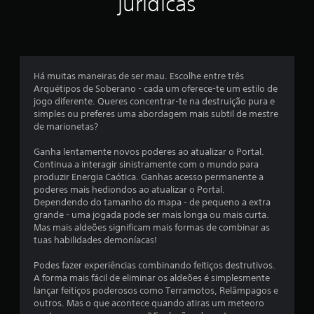
jurídicas
l
a
s
Há muitas maneiras de ser mau. Escolhe entre três
e
Arquétipos de Soberano - cada um oferece-te um estilo de
jogo diferente. Queres concentrar-te na destruição pura e
m
simples ou preferes uma abordagem mais subtil de mestre
de marionetas?
u
Ganha lentamente novos poderes ao atualizar o Portal.
m
Continua a interagir sinistramente com o mundo para
produzir Energia Caótica. Ganhas acesso permanente a
t
poderes mais hediondos ao atualizar o Portal.
Dependendo do tamanho do mapa - de pequeno a extra
o
grande - uma jogada pode ser mais longa ou mais curta.
Mas mais aldeões significam mais formas de combinar as
t
tuas habilidades demoníacas!
a
Podes fazer experiências combinando feitiços destrutivos.
A forma mais fácil de eliminar os aldeões é simplesmente
l
lançar feitiços poderosos como Terramotos, Relâmpagos e
outros. Mas o que acontece quando atiras um meteoro