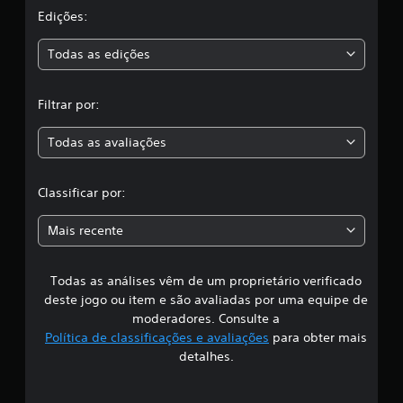
a
a
Edições:
ç
s
õ
Todas as edições
e
s
,
Filtrar por:
a
Todas as avaliações
c
l
Classificar por:
a
Mais recente
s
Todas as análises vêm de um proprietário verificado
s
deste jogo ou item e são avaliadas por uma equipe de
i
moderadores. Consulte a
Política de classificações e avaliações
para obter mais
f
detalhes.
i