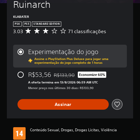
Ruinarch
KLABATER
PS4
PS5
STANDARD EDITION
3.03
71 classificações
D
e
5
e
Experimentação do jogo
s
Assine o PlayStation Plus Deluxe para jogar uma
t
experimentação do jogo completo de 1 horas
r
e
R$53,56
R$133,90
Economize 60%
l
Desconto aplicado no preço original de R
a
A oferta termina em 13/8/2026 06:59 AM UTC
s
Menor preço nos últimos 30 dias: R$133,90
,
a
Assinar
c
l
a
s
s
Conteúdo Sexual, Drogas, Drogas Lícitas, Violência
i
f