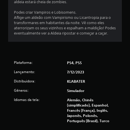
aldeia estará cheia de zombies.
Podes criar Vampiros e Lobisomens.
Aflige um aldeão com Vampirismo ou Licantropia para o
transformares em habitantes da noite. Vê como eles
aterrorizam os seus vizinhos e espalham a maldição! Podes
eventualmente ver a Aldeia ripostar e começar a caçar.
Plataforma:
PS4, PS5
Lançamento:
7/12/2023
Distribuidora:
KLABATER
Gêneros:
Simulador
Idiomas da tela:
Alemão, Chinês
(simplificado), Espanhol,
Francês (França), Inglês,
Japonês, Polonês,
Português (Brasil), Turco