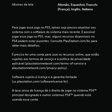
Idiomas da tela:
Alemão, Espanhol, Francês
ç
(França), Inglês, Italiano
õ
e
Para jogar esse jogo no PS5, talvez seja preciso atualizar seu 
sistema com o software do sistema mais recente. É possível 
s
jogar esse jogo no PS5, mas  alguns recursos disponíveis no 
PS4 podem estar ausentes. Consulte PlayStation.com/bc para 
obter mais detalhes.
É preciso ter uma conta para usar os recursos online, que estão 
sujeitos aos termos de serviço e à política de privacidade 
aplicável (playstationnetwork.com/terms-of-service e 
playstationnetwork.com/privacy-policy).
Software sujeito à licença e à garantia limitada 
(us.playstation.com/softwarelicense/br).
A taxa única de licença dá o direito de jogar no sistema PS4™ 
principal designado e outros sistemas PS4™ quando está 
usando essa conta.