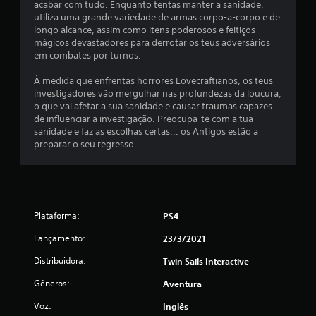
acabar com tudo. Enquanto tentas manter a sanidade,
utiliza uma grande variedade de armas corpo-a-corpo e de
9
longo alcance, assim como itens poderosos e feitiços
mágicos devastadores para derrotar os teus adversários
3
em combates por turnos.
c
À medida que enfrentas horrores Lovecraftianos, os teus
investigadores vão mergulhar nas profundezas da loucura,
l
o que vai afetar a sua sanidade e causar traumas capazes
de influenciar a investigação. Preocupa-te com a tua
a
sanidade e faz as escolhas certas... os Antigos estão a
preparar o seu regresso.
s
s
i
Plataforma:
PS4
f
Lançamento:
23/3/2021
i
Distribuidora:
Twin Sails Interactive
c
Gêneros:
Aventura
a
Voz:
Inglês