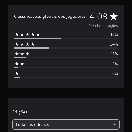
r
e
D
4.08
l
Classificações globais dos jogadores
a
e
193 classificações
s
e
45%
5
m
u
34%
e
m
t
11%
s
o
t
4%
t
a
6%
l
r
d
e
e
1
9
3
l
c
l
a
Edições:
a
s
s
Todas as edições
s
i