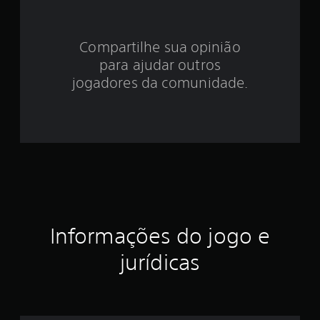
e
4
Compartilhe sua opinião
.
para ajudar outros
0
jogadores da comunidade.
8
e
s
t
r
Informações do jogo e
e
jurídicas
l
a