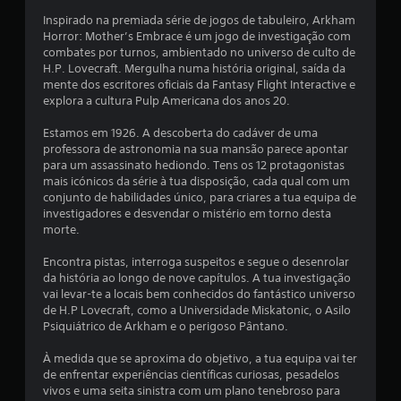
s
Inspirado na premiada série de jogos de tabuleiro, Arkham
e
Horror: Mother’s Embrace é um jogo de investigação com
combates por turnos, ambientado no universo de culto de
m
H.P. Lovecraft. Mergulha numa história original, saída da
mente dos escritores oficiais da Fantasy Flight Interactive e
u
explora a cultura Pulp Americana dos anos 20.
m
Estamos em 1926. A descoberta do cadáver de uma
professora de astronomia na sua mansão parece apontar
t
para um assassinato hediondo. Tens os 12 protagonistas
mais icónicos da série à tua disposição, cada qual com um
o
conjunto de habilidades único, para criares a tua equipa de
investigadores e desvendar o mistério em torno desta
t
morte.
a
Encontra pistas, interroga suspeitos e segue o desenrolar
da história ao longo de nove capítulos. A tua investigação
l
vai levar-te a locais bem conhecidos do fantástico universo
de H.P Lovecraft, como a Universidade Miskatonic, o Asilo
d
Psiquiátrico de Arkham e o perigoso Pântano.
e
À medida que se aproxima do objetivo, a tua equipa vai ter
de enfrentar experiências científicas curiosas, pesadelos
1
vivos e uma seita sinistra com um plano tenebroso para