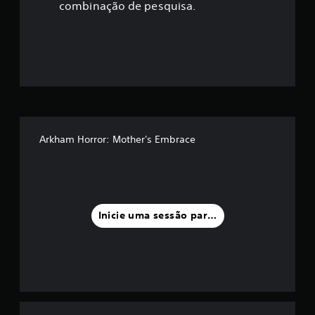
ç
combinação de pesquisa.
ã
o
m
é
d
Arkham Horror: Mother's Embrace
i
a
f
Inicie uma sessão para classificar
o
i
d