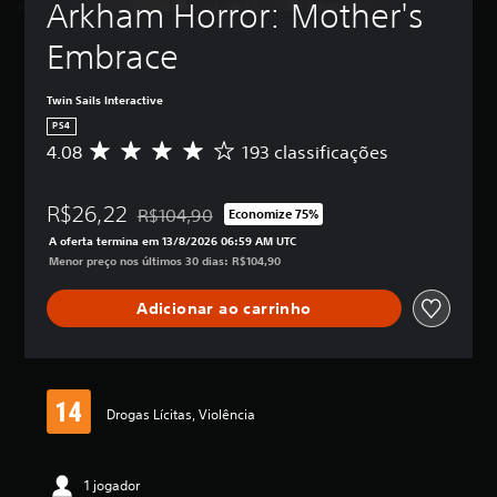
Arkham Horror: Mother's 
Embrace
Twin Sails Interactive
PS4
4.08
193 classificações
D
e
5
R$26,22
e
R$104,90
Economize 75%
Desconto aplicado no preço original de R$104,90
s
A oferta termina em 13/8/2026 06:59 AM UTC
t
Menor preço nos últimos 30 dias: R$104,90
r
e
Adicionar ao carrinho
l
a
s
,
a
c
Drogas Lícitas, Violência
l
a
s
1 jogador
s