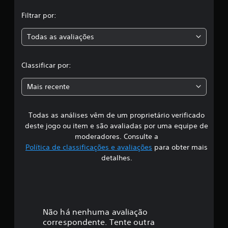
,
f
Filtrar por:
i
a
c
Todas as avaliações
a
c
ç
õ
l
e
Classificar por:
s
a
Mais recente
s
Todas as análises vêm de um proprietário verificado
s
deste jogo ou item e são avaliadas por uma equipe de
i
moderadores. Consulte a
Política de classificações e avaliações
para obter mais
f
detalhes.
i
c
a
Não há nenhuma avaliação
correspondente. Tente outra