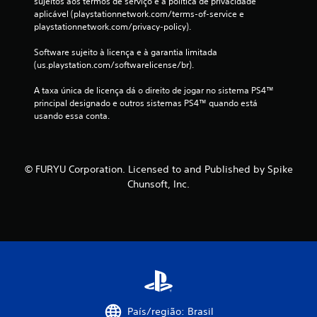
sujeitos aos termos de serviço e à política de privacidade 
d
aplicável (playstationnetwork.com/terms-of-service e 
playstationnetwork.com/privacy-policy).
e
Software sujeito à licença e à garantia limitada 
1
(us.playstation.com/softwarelicense/br).
3
A taxa única de licença dá o direito de jogar no sistema PS4™ 
principal designado e outros sistemas PS4™ quando está 
usando essa conta.
c
l
a
© FURYU Corporation. Licensed to and Published by Spike
Chunsoft, Inc.
s
s
i
f
i
País/região: Brasil