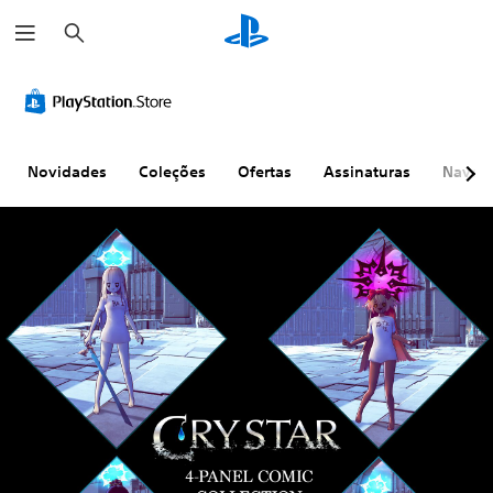
P
e
s
q
u
i
s
a
r
Novidades
Coleções
Ofertas
Assinaturas
Naveg