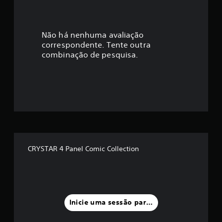
c
a
Não há nenhuma avaliação
correspondente. Tente outra
ç
combinação de pesquisa.
ã
o
m
é
d
CRYSTAR 4 Panel Comic Collection
i
a
f
Inicie uma sessão para classificar
o