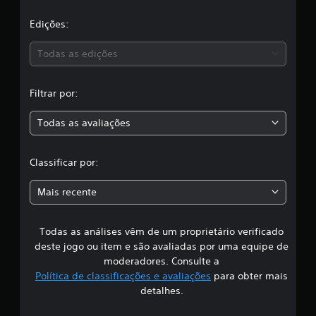
l
e
a
Edições:
1
3
s
c
Todas as edições
l
,
a
s
Filtrar por:
s
a
i
Todas as avaliações
f
c
i
c
l
Classificar por:
a
ç
a
õ
Mais recente
e
s
s
Todas as análises vêm de um proprietário verificado
s
deste jogo ou item e são avaliadas por uma equipe de
i
moderadores. Consulte a
Política de classificações e avaliações
para obter mais
f
detalhes.
i