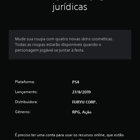
jurídicas
l
a
s
Mude sua roupa com quatro novas skins cosméticas.
e
Todas as roupas estarão disponíveis quando o
personagem jogável se juntar à festa.
m
u
m
Plataforma:
PS4
t
Lançamento:
27/8/2019
o
Distribuidora:
FURYU CORP.
t
Gêneros:
RPG, Ação
a
l
É preciso ter uma conta para usar os recursos online, que estão 