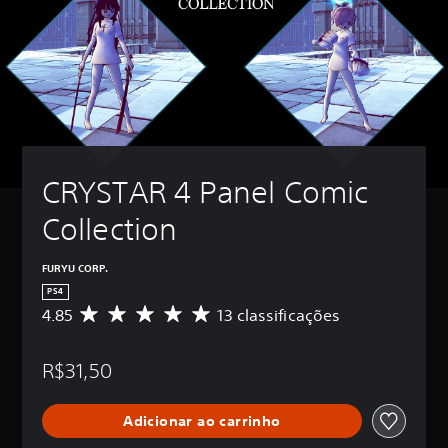
CRYSTAR 4 Panel Comic 
Collection
FURYU CORP.
PS4
4.85
13 classificações
D
e
5
R$31,50
e
s
t
Adicionar ao carrinho
r
e