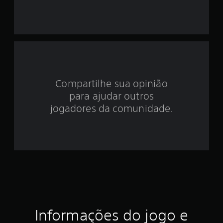
i
d
e
4
Compartilhe sua opinião
.
para ajudar outros
8
jogadores da comunidade.
5
e
s
t
r
Informações do jogo e
e