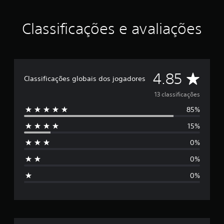
i
d
Classificações e avaliações
e
4
.
8
5
e
D
4.85
Classificações globais dos jogadores
s
t
e
13 classificações
r
e
85%
5
l
a
15%
e
s
e
0%
s
m
0%
u
t
m
0%
t
r
o
t
e
a
l
d