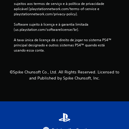
c
sujeitos aos termos de serviço e à política de privacidade 
aplicável (playstationnetwork.com/terms-of-service e 
l
playstationnetwork.com/privacy-policy).
a
Software sujeito à licença e à garantia limitada 
(us.playstation.com/softwarelicense/br).
s
A taxa única de licença dá o direito de jogar no sistema PS4™ 
s
principal designado e outros sistemas PS4™ quando está 
usando essa conta.
i
f
©Spike Chunsoft Co., Ltd. All Rights Reserved. Licensed to
i
and Published by Spike Chunsoft, Inc.
c
a
ç
õ