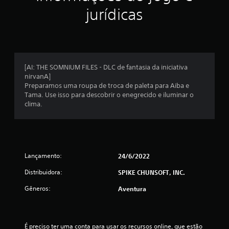
e
jurídicas
m
u
m
[AI: THE SOMNIUM FILES - DLC de fantasia da iniciativa
nirvanA]
t
Preparamos uma roupa de troca de paleta para Aiba e
Tama. Use isso para descobrir o enegrecido e iluminar o
o
clima.
t
a
Lançamento:
24/6/2022
l
Distribuidora:
SPIKE CHUNSOFT, INC.
d
Gêneros:
Aventura
e
6
É preciso ter uma conta para usar os recursos online, que estão 