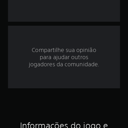
i
d
e
5
e
Compartilhe sua opinião
para ajudar outros
s
jogadores da comunidade.
t
r
e
l
a
s
Informações do jogo e