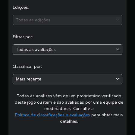
l
a
Edições:
a
s
s
s
Todas as edições
i
,
f
i
Filtrar por:
c
a
a
Todas as avaliações
ç
c
õ
e
l
Classificar por:
s
a
Mais recente
s
Todas as análises vêm de um proprietário verificado
s
deste jogo ou item e são avaliadas por uma equipe de
i
moderadores. Consulte a
Política de classificações e avaliações
para obter mais
f
detalhes.
i