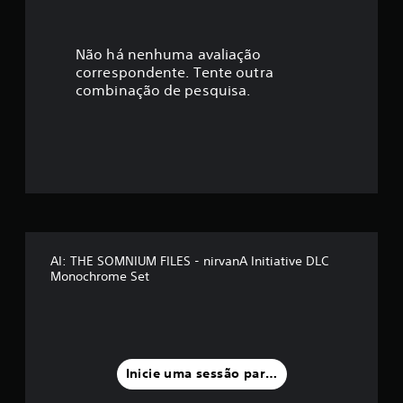
c
a
Não há nenhuma avaliação
correspondente. Tente outra
ç
combinação de pesquisa.
ã
o
m
é
d
AI: THE SOMNIUM FILES - nirvanA Initiative DLC
Monochrome Set
i
a
f
Inicie uma sessão para classificar
o