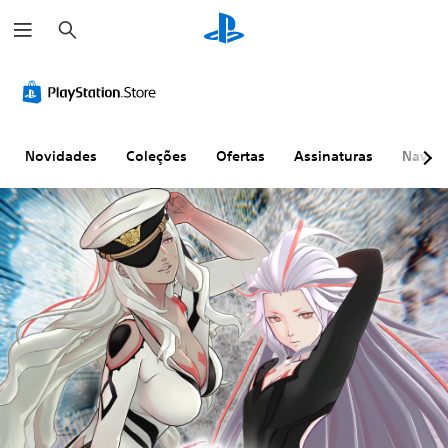
P
e
s
q
u
i
s
a
r
Novidades
Coleções
Ofertas
Assinaturas
Naveg