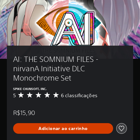
AI: THE SOMNIUM FILES - 
nirvanA Initiative DLC 
Monochrome Set
SPIKE CHUNSOFT, INC.
5
6 classificações
D
e
5
R$15,90
e
s
t
Adicionar ao carrinho
r
e