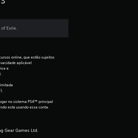
of Exile.
ursos online, que estão sujeitos 
ivacidade aplicável 
ce e 
.
imitada 
).
jogar no sistema PS4™ principal 
ndo está usando essa conta.
ng Gear Games Ltd.