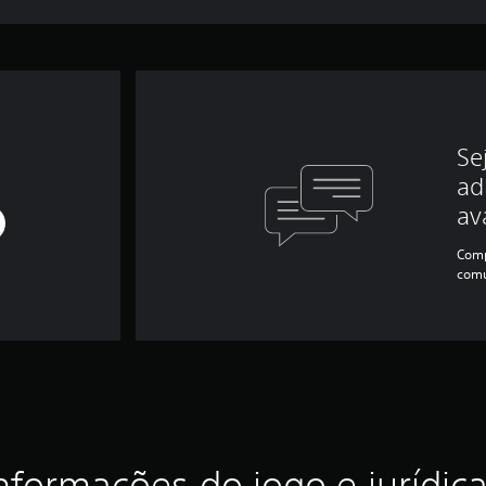
Se
ad
av
Comp
comu
nformações do jogo e jurídic