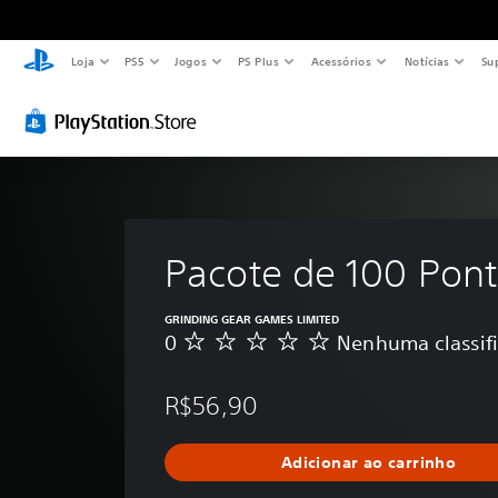
Loja
PS5
Jogos
PS Plus
Acessórios
Notícias
Su
Pacote de 100 Pon
GRINDING GEAR GAMES LIMITED
0
Nenhuma classif
N
e
n
R$56,90
h
u
m
Adicionar ao carrinho
a
c