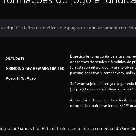
 adquirir efeitos cosméticos e espaços de armazenamento no Path 
É preciso ter uma conta para usar os rec
26/3/2019
aos termos de serviço e à política de pr
(playstationnetwork.com/terms-of-servi
GRINDING GEAR GAMES LIMITED
playstationnetwork.com/privacy-policy)
Ação, RPG, Ação
Software sujeito à licença e à garantia l
(us.playstation.com/softwarelicense/br
A taxa única de licença dá o direito de 
designado e outros sistemas PS4™ qua
ing Gear Games Ltd. Path of Exile é uma marca comercial da Grindi