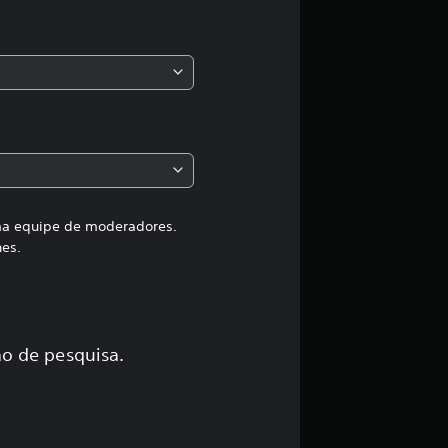
s
s
i
f
i
c
uma equipe de moderadores.
hes.
a
ç
ã
o de pesquisa.
o