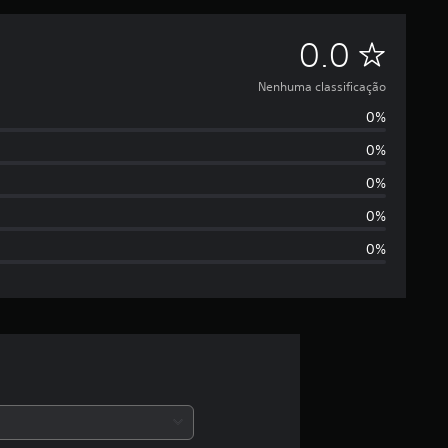
N
0.0
e
Nenhuma classificação
0%
n
0%
h
0%
u
0%
0%
m
a
c
l
a