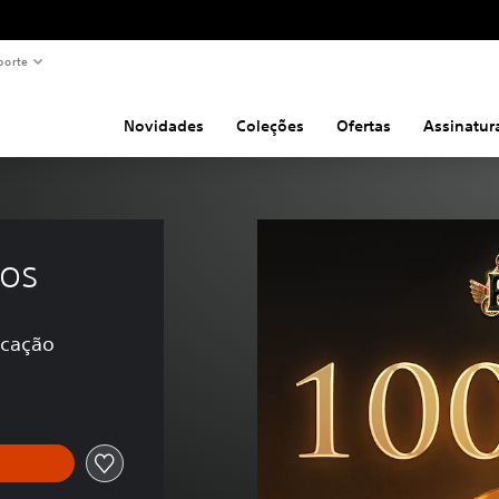
porte
Novidades
Coleções
Ofertas
Assinatur
tos
icação