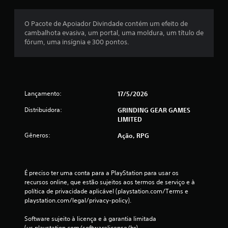
O Pacote de Apoiador Divindade contém um efeito de
cambalhota evasiva, um portal, uma moldura, um título de
fórum, uma insígnia e 300 pontos.
Lançamento:
17/5/2026
Distribuidora:
GRINDING GEAR GAMES
LIMITED
Gêneros:
Ação, RPG
É preciso ter uma conta para a PlayStation para usar os 
recursos online, que estão sujeitos aos termos de serviço e à 
política de privacidade aplicável (playstation.com/Terms e 
playstation.com/legal/privacy-policy).
Software sujeito à licença e à garantia limitada 
(us.playstation.com/softwarelicense/br).