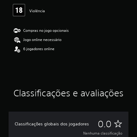
s
s
Violência
i
f
i
c
Compras no jogo opcionais
a
Jogo online necessário
ç
ã
6 jogadores online
o
Classificações e avaliações
N
0.0
Classificações globais dos jogadores
e
Nenhuma classificação