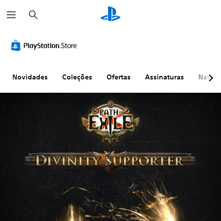
P
e
s
q
u
i
s
a
r
Novidades
Coleções
Ofertas
Assinaturas
Naveg