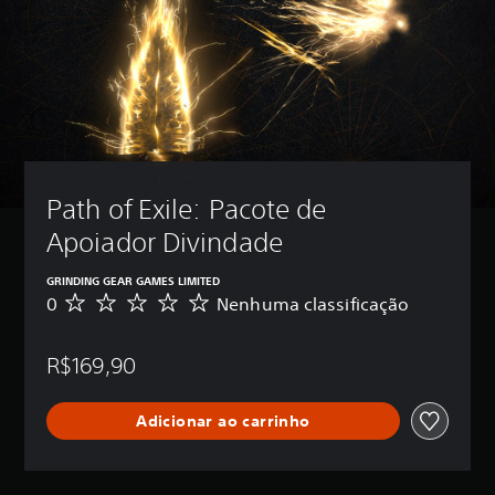
Path of Exile: Pacote de 
Apoiador Divindade
GRINDING GEAR GAMES LIMITED
0
Nenhuma classificação
N
e
n
R$169,90
h
u
m
Adicionar ao carrinho
a
c
l
a