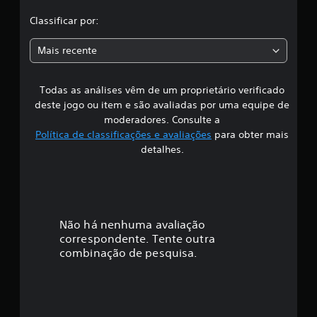
i
Classificar por:
c
Mais recente
a
Todas as análises vêm de um proprietário verificado
ç
deste jogo ou item e são avaliadas por uma equipe de
ã
moderadores. Consulte a
Política de classificações e avaliações
para obter mais
o
detalhes.
Não há nenhuma avaliação
correspondente. Tente outra
combinação de pesquisa.