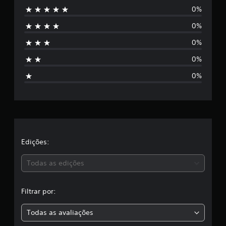
0%
n
0%
h
0%
u
0%
m
0%
a
c
l
a
Edições:
s
Todas as edições
s
Filtrar por:
i
Todas as avaliações
f