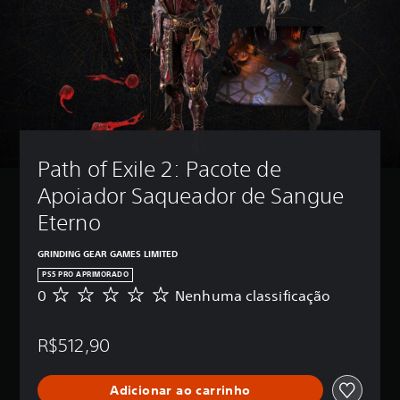
ê
p
o
d
e
d
i
m
i
n
Path of Exile 2: Pacote de 
u
i
Apoiador Saqueador de Sangue 
r
o
Eterno
s
v
GRINDING GEAR GAMES LIMITED
o
PS5 PRO APRIMORADO
l
0
Nenhuma classificação
u
N
m
e
e
n
R$512,90
s
h
e
u
d
m
Adicionar ao carrinho
e
a