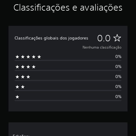
v
Classificações e avaliações
i
d
u
a
i
N
0.0
s
Classificações globais dos jogadores
.
e
Nenhuma classificação
0%
n
0%
h
0%
u
0%
m
0%
a
c
l