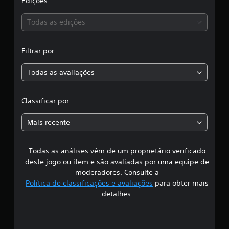
a
Edições:
s
Todas as edições
s
Filtrar por:
i
Todas as avaliações
f
i
Classificar por:
c
Mais recente
a
Todas as análises vêm de um proprietário verificado
ç
deste jogo ou item e são avaliadas por uma equipe de
ã
moderadores. Consulte a
Política de classificações e avaliações
para obter mais
o
detalhes.