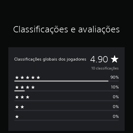
i
d
e
4
.
Classificações e avaliações
9
e
s
t
r
D
4.90
e
Classificações globais dos jogadores
l
e
10 classificações
a
s
90%
5
e
m
10%
e
u
m
0%
s
t
o
0%
t
t
0%
a
l
r
d
e