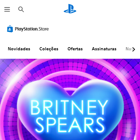
P
e
s
q
u
i
s
a
r
Novidades
Coleções
Ofertas
Assinaturas
Naveg