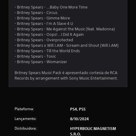
d
- Britney Spears - …Baby One More Time
- Britney Spears - Circus
e
- Britney Spears - Gimme More
- Britney Spears - I’m A Slave 4 U
1
- Britney Spears - Me Against the Music (feat. Madonna)
- Britney Spears - Oops!...I Did It Again
0
- Britney Spears - Overprotected
- Britney Spears x Will.I.AM - Scream and Shout (Will.I.AM)
- Britney Spears - Till the World Ends
c
- Britney Spears - Toxic
- Britney Spears - Womanizer
l
Britney Spears Music Pack é apresentado cortesia de RCA
a
Records by arrangement with Sony Music Entertainment.
s
s
i
Plataforma:
PS4, PS5
f
Lançamento:
8/10/2024
Distribuidora:
HYPERBOLIC MAGNETISM
i
S.R.O.