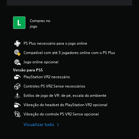
l
a
s
,
Compras no
a
jogo
c
l
a
PS Plus necessário para o jogo online
s
Compatível com até 5 jogadores online com o PS Plus
s
i
Jogo online opcional
f
Versão para PS5
i
c
PlayStation VR2 necessário
a
Controles PS VR2 Sense necessários
ç
ã
Estilos de jogo de VR: de pé, escala do ambiente
o
m
Vibração do headset do PlayStation VR2 opcional
é
Vibração do controle PS VR2 Sense opcional
d
i
Visualizar tudo
a
f
o