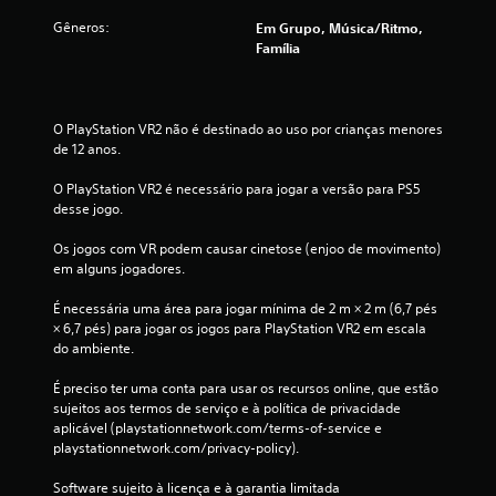
c
Gêneros:
Em Grupo, Música/ritmo,
Família
a
ç
O PlayStation VR2 não é destinado ao uso por crianças menores 
õ
de 12 anos.
e
O PlayStation VR2 é necessário para jogar a versão para PS5 
desse jogo.
s
Os jogos com VR podem causar cinetose (enjoo de movimento) 
em alguns jogadores.
É necessária uma área para jogar mínima de 2 m × 2 m (6,7 pés 
× 6,7 pés) para jogar os jogos para PlayStation VR2 em escala 
do ambiente.
É preciso ter uma conta para usar os recursos online, que estão 
sujeitos aos termos de serviço e à política de privacidade 
aplicável (playstationnetwork.com/terms-of-service e 
playstationnetwork.com/privacy-policy).
Software sujeito à licença e à garantia limitada 