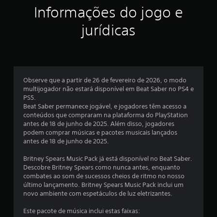
Informações do jogo e
l
jurídicas
a
s
e
Observe que a partir de 26 de fevereiro de 2026, o modo
m
multijogador não estará disponível em Beat Saber no PS4 e
PS5.
u
Beat Saber permanece jogável, e jogadores têm acesso a
conteúdos que compraram na plataforma do PlayStation
m
antes de 18 de junho de 2025. Além disso, jogadores
podem comprar músicas e pacotes musicais lançados
t
antes de 18 de junho de 2025.
o
Britney Spears Music Pack já está disponível no Beat Saber.
Descobre Britney Spears como nunca antes, enquanto
t
combates ao som de sucessos cheios de ritmo no nosso
último lançamento. Britney Spears Music Pack inclui um
a
novo ambiente com espetáculos de luz eletrizantes.
l
Este pacote de música inclui estas faixas: