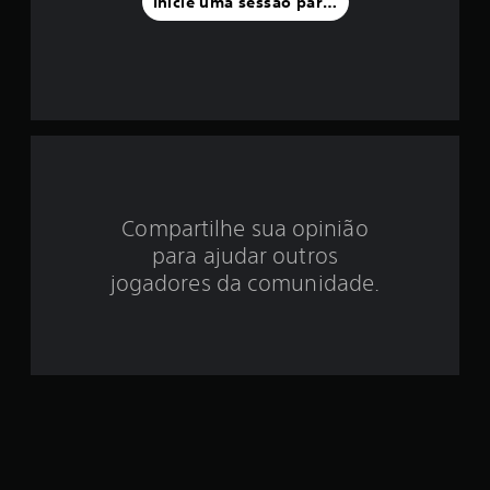
Inicie uma sessão para classificar
o
i
d
e
4
Compartilhe sua opinião
.
para ajudar outros
9
jogadores da comunidade.
e
s
t
r
e