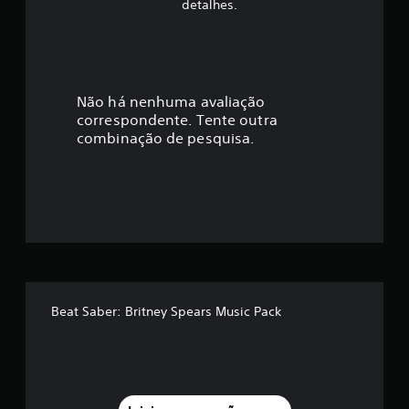
f
detalhes.
i
c
a
Não há nenhuma avaliação
correspondente. Tente outra
ç
combinação de pesquisa.
ã
o
m
é
d
Beat Saber: Britney Spears Music Pack
i
a
f