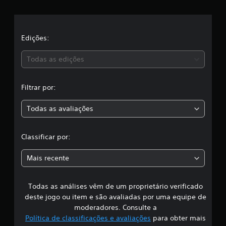
e
1
0
l
c
l
a
Edições:
a
s
s
Todas as edições
s
i
,
f
Filtrar por:
i
a
c
a
Todas as avaliações
c
ç
õ
l
e
Classificar por:
s
a
Mais recente
s
Todas as análises vêm de um proprietário verificado
s
deste jogo ou item e são avaliadas por uma equipe de
i
moderadores. Consulte a
Política de classificações e avaliações
para obter mais