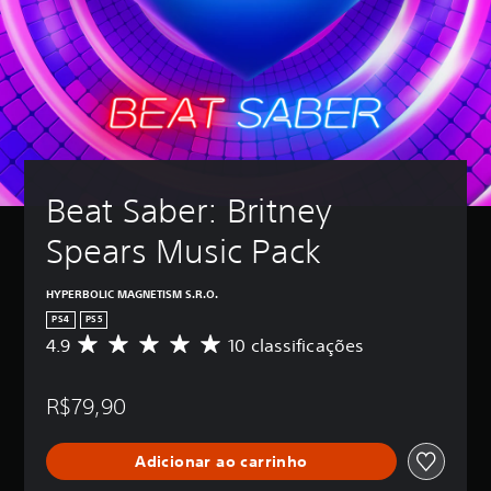
Beat Saber: Britney 
Spears Music Pack
HYPERBOLIC MAGNETISM S.R.O.
PS4
PS5
4.9
10 classificações
D
e
5
R$79,90
e
s
t
Adicionar ao carrinho
r
e