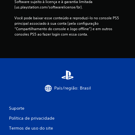
Software sujeito à licença e à garantia limitada 
a
(us.playstation.com/softwarelicense/br).
s
Você pode baixar esse conteúdo e reproduzi-lo no console PS5 
principal associado à sua conta (pela configuração 
s
“Compartilhamento do console e Jogo offline”) e em outros 
consoles PS5 ao fazer login com essa conta.
i
f
i
c
a
País/região: Brasil
ç
õ
Suporte
e
Política de privacidade
s
Termos de uso do site