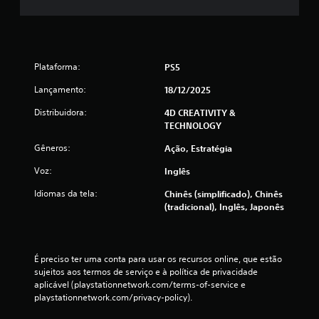
m
t
Plataforma:
o
PS5
Lançamento:
18/12/2025
t
Distribuidora:
4D CREATIVITY &
a
TECHNOLOGY
l
Gêneros:
Ação, Estratégia
Voz:
Inglês
d
Idiomas da tela:
Chinês (simplificado), Chinês
e
(tradicional), Inglês, Japonês
1
2
É preciso ter uma conta para usar os recursos online, que estão 
sujeitos aos termos de serviço e à política de privacidade 
c
aplicável (playstationnetwork.com/terms-of-service e 
playstationnetwork.com/privacy-policy).
l