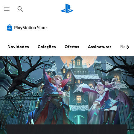
P
e
s
q
u
i
s
a
r
Novidades
Coleções
Ofertas
Assinaturas
Naveg