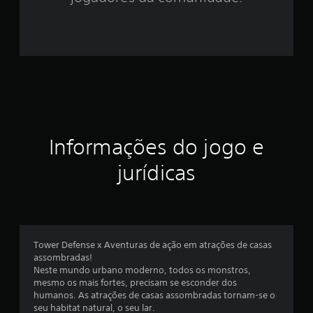
2
e
s
t
r
Informações do jogo e
e
jurídicas
l
a
s
Tower Defense x Aventuras de ação em atrações de casas
e
assombradas!
Neste mundo urbano moderno, todos os monstros,
m
mesmo os mais fortes, precisam se esconder dos
humanos. As atrações de casas assombradas tornam-se o
u
seu habitat natural, o seu lar.