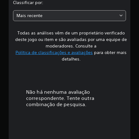
l
Classificar por:
a
a
ç
Mais recente
õ
s
e
s
Todas as análises vêm de um proprietário verificado
s
deste jogo ou item e são avaliadas por uma equipe de
i
moderadores. Consulte a
Política de classificações e avaliações
para obter mais
f
detalhes.
i
c
a
Não há nenhuma avaliação
correspondente. Tente outra
ç
combinação de pesquisa.
ã
o
m