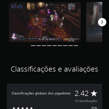
i
c
a
ç
ã
o
m
é
d
i
a
f
o
i
d
Classificações e avaliações
e
2
.
4
2
D
e
2.42
Classificações globais dos jogadores
s
t
e
12 classificações
r
25%
e