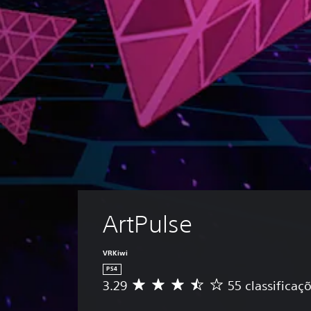
ArtPulse
VRKiwi
PS4
3.29
55 classificaç
D
e