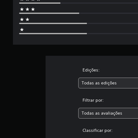
u
m
t
o
t
a
l
d
e
5
5
c
Edições:
l
a
Todas as edições
s
s
i
Filtrar por:
f
i
Todas as avaliações
c
a
ç
Classificar por:
õ