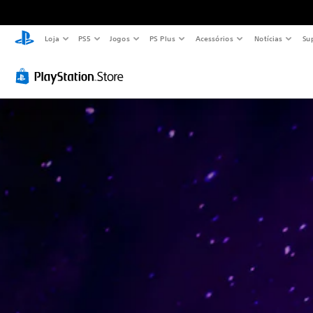
Loja
PS5
Jogos
PS Plus
Acessórios
Notícias
Su