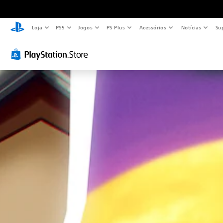
Loja
PS5
Jogos
PS Plus
Acessórios
Notícias
Su