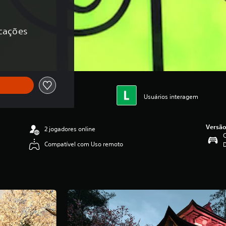
icações
Usuários interagem
Versão
2 jogadores online
C
Compatível com Uso remoto