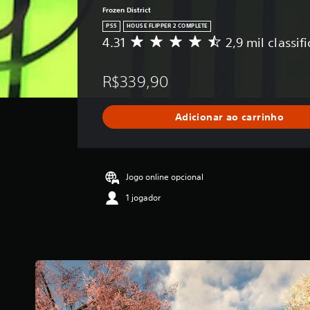
Frozen District
PS5
HOUSE FLIPPER 2 COMPLETE
4.31
2,9 mil classif
D
e
5
R$339,90
e
s
t
Adicionar ao carrinho
r
e
l
a
s
Jogo online opcional
,
1 jogador
a
c
l
a
s
s
i
f
i