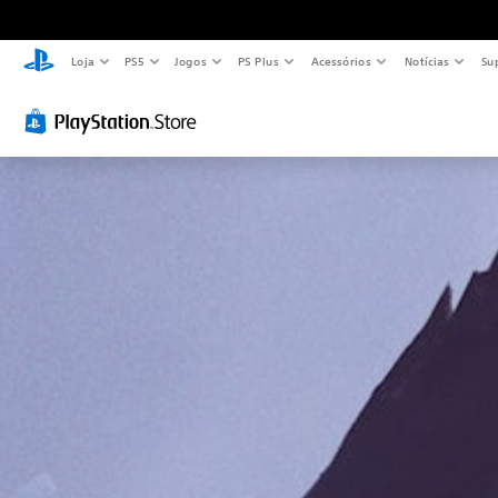
Loja
PS5
Jogos
PS Plus
Acessórios
Notícias
Su