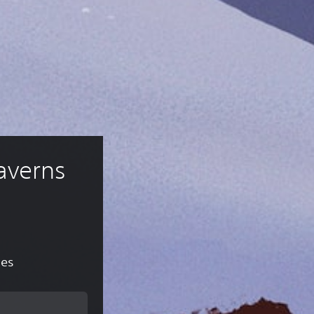
averns 
ões