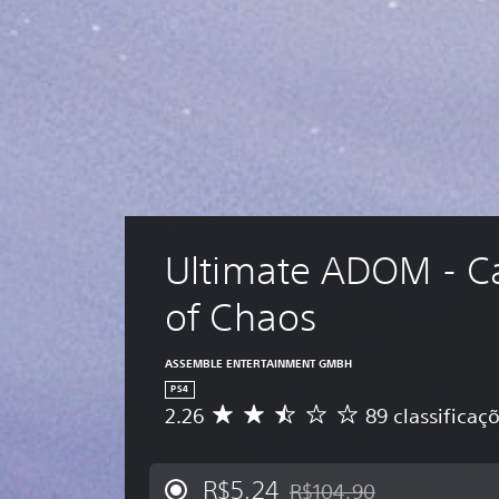
Ultimate ADOM - C
of Chaos
ASSEMBLE ENTERTAINMENT GMBH
PS4
2.26
89 classificaç
D
e
5
e
R$5,24
R$104,90