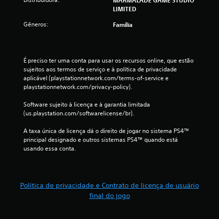
LIMITED
i
Gêneros:
Família
c
a
É preciso ter uma conta para usar os recursos online, que estão 
ç
sujeitos aos termos de serviço e à política de privacidade 
aplicável (playstationnetwork.com/terms-of-service e 
õ
playstationnetwork.com/privacy-policy).
e
Software sujeito à licença e à garantia limitada 
(us.playstation.com/softwarelicense/br).
s
A taxa única de licença dá o direito de jogar no sistema PS4™ 
principal designado e outros sistemas PS4™ quando está 
usando essa conta.
Política de privacidade e Contrato de licença de usuário
final do jogo