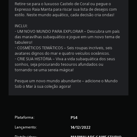
Retire-se para o luxuoso Castelo de Coral ou pegue o
l
Expresso Raia Manta para riscar sua lista de desejos com
estilo. Neste mundo aquático, cada decisão cria ondas!
d
INCLUI:
e
- UM NOVO MUNDO PARA EXPLORAR – Descubra um país
das maravilhas subaquático e jogue em um novo tema de
1
tabuleiro!
- COSMÉTICOS TEMÁTICOS – Seis roupas incríveis, seis
avatares dignos do mar e quatro veículos oceânicos.
8
- CRIE SUA HISTÓRIA – Viva a vida subaquática dos seus
sonhos, seja procurando tesouros afundados ou
c
tornando-se uma sereia mágica!
l
Pesque um novo mundo abundante – adicione o Mundo
Sob o Mar à sua coleção agora!
a
s
s
Plataforma:
PS4
i
Lançamento:
14/12/2022
f
Distribuidora:
MARMALADE GAME STUDIO