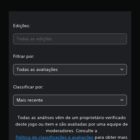
e
i
c
l
a
ç
a
Edições:
õ
e
s
Todas as edições
s
,
Filtrar por:
a
Todas as avaliações
c
l
Classificar por:
a
Mais recente
s
Todas as análises vêm de um proprietário verificado
s
deste jogo ou item e são avaliadas por uma equipe de
i
moderadores. Consulte a
Política de classificações e avaliações
para obter mais