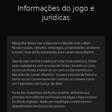
r
Informações do jogo e
e
jurídicas
l
a
s
Mergulhe direto nas ondas com o Mundo Sob o Mar!
e
Novas roupas, veículos, empregos, propriedades, avatares
e muito mais estão esperando para serem descobertos.
m
Saia da sua concha e nade por uma nova aventura. Exiba
u
suas nadadeiras com a roupa de Sereia, levante as cores
como um Pirata e torne-se um com a vida marinha no
m
Macacão de Cavalo-Marinho. Vá para a Escola de Peixes e
torne-se um Comerciante de Conchas ou comece como
t
um Fazendeiro de Ouriço-do-Mar!
o
Parta dos Subúrbios da Rocha Quente, enfrente sua
primeira encruzilhada na Floresta de Algas e faça sucesso
t
no Recife Agitado. Nade por naufrágios e submarinos
abandonados em busca de sucesso.
a