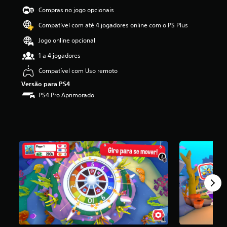
i
Compras no jogo opcionais
f
Compatível com até 4 jogadores online com o PS Plus
i
c
Jogo online opcional
a
ç
1 a 4 jogadores
ã
Compatível com Uso remoto
o
m
Versão para PS4
é
PS4 Pro Aprimorado
d
i
a
f
o
i
d
e
4
.
1
7
e
s
t