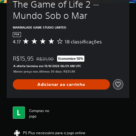
The Game of Life 2 — 
Mundo Sob o Mar
MARMALADE GAME STUDIO LIMITED
PS4
4.17
18 classificações
D
e
5
R$15,95
e
R$31,90
Economize 50%
Desconto aplicado no preço original de R$31,90
s
A oferta termina em 13/8/2026 06:59 AM UTC
t
Menor preço nos últimos 30 dias: R$31,90
r
e
Adicionar ao carrinho
l
a
s
,
a
Compras no
c
jogo
l
a
s
PS Plus necessário para o jogo online
s