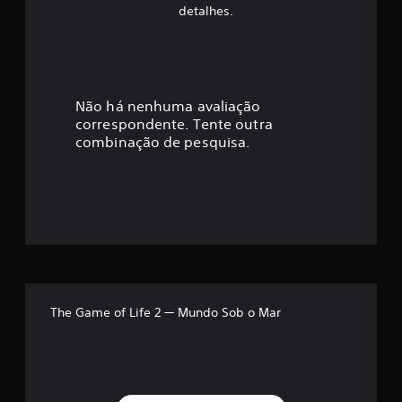
f
detalhes.
i
c
a
Não há nenhuma avaliação
correspondente. Tente outra
ç
combinação de pesquisa.
ã
o
m
é
d
The Game of Life 2 — Mundo Sob o Mar
i
a