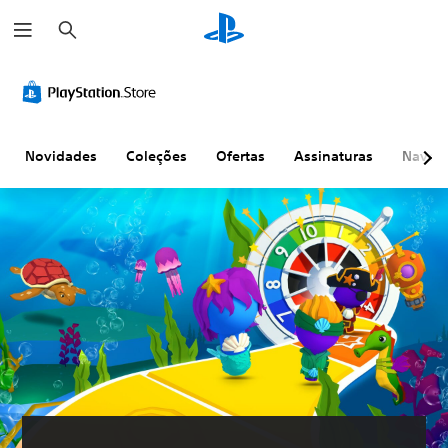
P
e
s
q
u
i
s
a
r
Novidades
Coleções
Ofertas
Assinaturas
Naveg