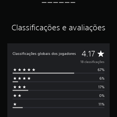
r
e
l
a
s
Classificações e avaliações
e
m
u
m
t
D
o
4.17
Classificações globais dos jogadores
t
e
a
18 classificações
l
67%
d
5
e
6%
1
e
8
17%
c
s
l
0%
a
t
s
11%
s
r
i
f