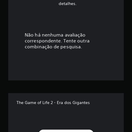
f
detalhes.
i
c
a
Não há nenhuma avaliação
correspondente. Tente outra
ç
combinação de pesquisa.
ã
o
m
é
d
The Game of Life 2 - Era dos Gigantes
i
a