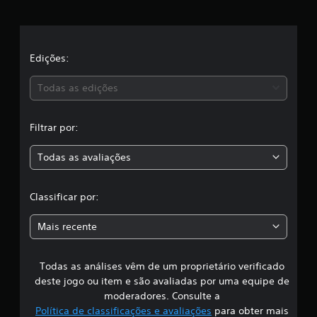
e
i
c
l
a
ç
a
Edições:
õ
e
s
Todas as edições
s
,
Filtrar por:
a
Todas as avaliações
c
l
Classificar por:
a
Mais recente
s
Todas as análises vêm de um proprietário verificado
s
deste jogo ou item e são avaliadas por uma equipe de
i
moderadores. Consulte a
Política de classificações e avaliações
para obter mais