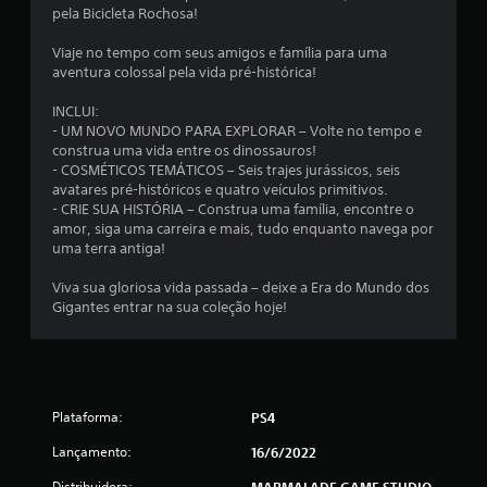
pela Bicicleta Rochosa!
l
Viaje no tempo com seus amigos e família para uma
d
aventura colossal pela vida pré-histórica!
e
INCLUI:
- UM NOVO MUNDO PARA EXPLORAR – Volte no tempo e
2
construa uma vida entre os dinossauros!
- COSMÉTICOS TEMÁTICOS – Seis trajes jurássicos, seis
avatares pré-históricos e quatro veículos primitivos.
2
- CRIE SUA HISTÓRIA – Construa uma família, encontre o
amor, siga uma carreira e mais, tudo enquanto navega por
c
uma terra antiga!
l
Viva sua gloriosa vida passada – deixe a Era do Mundo dos
Gigantes entrar na sua coleção hoje!
a
s
s
Plataforma:
PS4
i
Lançamento:
16/6/2022
f
Distribuidora:
MARMALADE GAME STUDIO