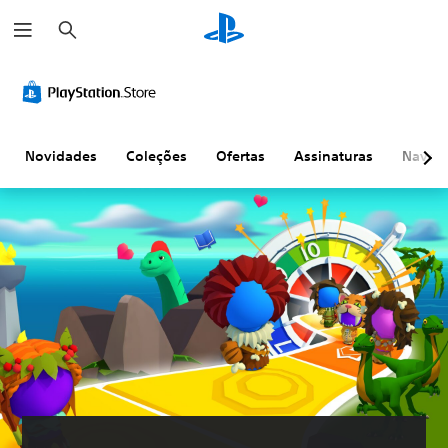
P
e
s
q
u
i
s
a
r
Novidades
Coleções
Ofertas
Assinaturas
Naveg