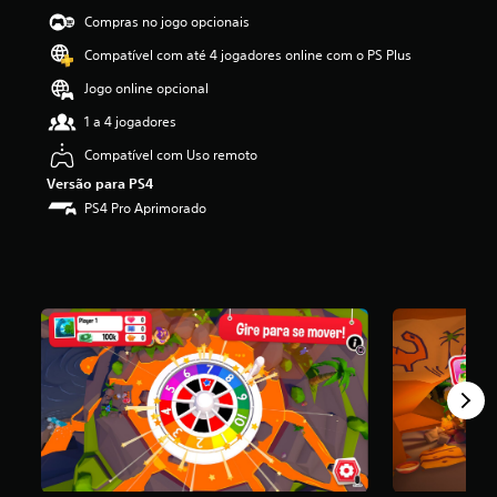
i
Compras no jogo opcionais
f
Compatível com até 4 jogadores online com o PS Plus
i
c
Jogo online opcional
a
ç
1 a 4 jogadores
ã
Compatível com Uso remoto
o
m
Versão para PS4
é
PS4 Pro Aprimorado
d
i
a
f
o
i
d
e
3
.
5
5
e
s
t