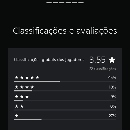
r
e
l
a
s
Classificações e avaliações
e
m
u
m
t
D
o
3.55
Classificações globais dos jogadores
t
e
a
22 classificações
l
45%
d
5
e
18%
2
e
2
9%
c
s
l
0%
a
t
s
27%
s
r
i
f