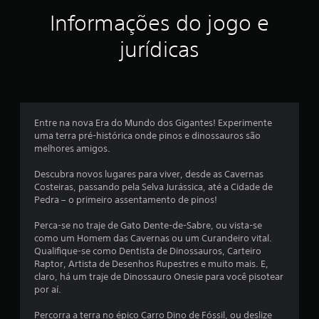
r
Informações do jogo e
e
jurídicas
l
a
s
Entre na nova Era do Mundo dos Gigantes! Experimente
e
uma terra pré-histórica onde pinos e dinossauros são
melhores amigos.
m
Descubra novos lugares para viver, desde as Cavernas
u
Costeiras, passando pela Selva Jurássica, até a Cidade de
Pedra – o primeiro assentamento de pinos!
m
Perca-se no traje de Gato Dente-de-Sabre, ou vista-se
t
como um Homem das Cavernas ou um Curandeiro vital.
Qualifique-se como Dentista de Dinossauros, Carteiro
o
Raptor, Artista de Desenhos Rupestres e muito mais. E,
claro, há um traje de Dinossauro Onesie para você pisotear
t
por aí.
a
Percorra a terra no épico Carro Dino de Fóssil, ou deslize