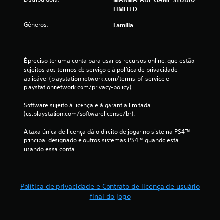
LIMITED
i
Gêneros:
Família
c
a
É preciso ter uma conta para usar os recursos online, que estão 
ç
sujeitos aos termos de serviço e à política de privacidade 
aplicável (playstationnetwork.com/terms-of-service e 
õ
playstationnetwork.com/privacy-policy).
e
Software sujeito à licença e à garantia limitada 
(us.playstation.com/softwarelicense/br).
s
A taxa única de licença dá o direito de jogar no sistema PS4™ 
principal designado e outros sistemas PS4™ quando está 
usando essa conta.
Política de privacidade e Contrato de licença de usuário
final do jogo