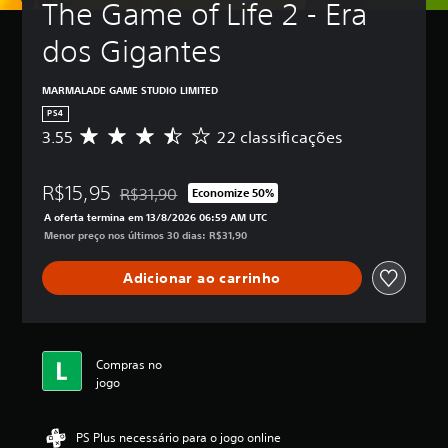
The Game of Life 2 - Era 
dos Gigantes
MARMALADE GAME STUDIO LIMITED
PS4
3.55
22 classificações
D
e
5
R$15,95
e
R$31,90
Economize 50%
Desconto aplicado no preço original de R$31,90
s
A oferta termina em 13/8/2026 06:59 AM UTC
t
Menor preço nos últimos 30 dias: R$31,90
r
e
Adicionar ao carrinho
l
a
s
,
a
Compras no
c
jogo
l
a
s
PS Plus necessário para o jogo online
s