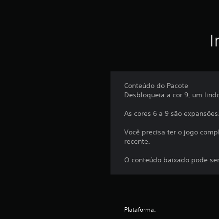
e
l
r
e
s
s
ã
d
I
o
o
d
j
o
o
g
c
o
o
Conteúdo do Pacote
a
Desbloqueia a cor 9, um lind
n
q
t
u
As cores 6 a 9 são expansões
r
a
l
o
Você precisa ter o jogo comp
q
l
recente.
u
e
e
O conteúdo baixado pode ser
a
r
n
m
a
o
l
m
e
ó
Plataforma:
n
g