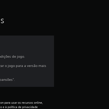
u
m
as
t
o
t
a
ndições de jogo.
l
zar o jogo para a versão mais
d
pansões".
e
5
on para usar os recursos online, 
c
 e à política de privacidade 