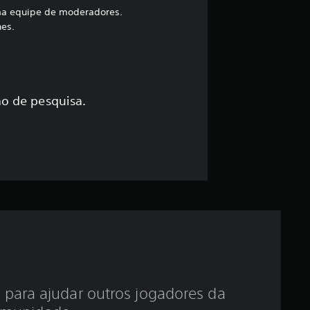
a
uma equipe de moderadores.
hes.
s
s
i
o de pesquisa.
f
i
c
a
ç
ã
 para ajudar outros jogadores da
o