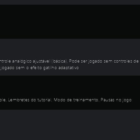
trole analógico ajustável (básica), Pode ser jogado sem controles 
jogado sem o efeito gatilho adaptativo
role, Lembretes do tutorial, Modo de treinamento, Pausas no jogo