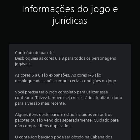
f
g
s
Informações do jogo e
u
i
i
m
n
jurídicas
a
f
c
s
o
o
r
a
p
m
ç
a
õ
ç
ç
Conteúdo do pacote
e
õ
Desbloqueia as cores 6 a 8 para todos os personagens
s
õ
e
jogáveis.
d
s
e
e
d
As cores 6 a 8 são expansões. As cores 1–5 são
i
o
desbloqueadas após cumprir certas condições no jogo.
n
s
t
v
u
Você precisa ter o jogo completo para utilizar esse
e
t
conteúdo. Talvez também seja necessário atualizar o jogo
r
o
para a versão mais recente.
s
r
ã
i
Alguns itens deste pacote estão incluídos em outros
o
a
pacotes ou são vendidos separadamente. Cuidado para
d
l
não comprar itens duplicados.
o
d
s
o
O conteúdo baixado pode ser obtido na Cabana dos
c
g