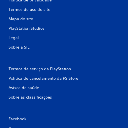
Política de privacidade
e
o
m
Termos de uso do site
d
o
e
Mapa do site
v
a
i
c
PlayStation Studios
e
m
s
e
Legal
s
n
a
Sobre a SIE
t
r
o
u
V
m
o
a
Termos de serviço da PlayStation
c
m
ê
b
Política de cancelamento da PS Store
p
i
o
e
Avisos de saúde
d
n
e
t
Sobre as classificações
j
e
o
s
g
e
a
m
Facebook
r
c
o
o