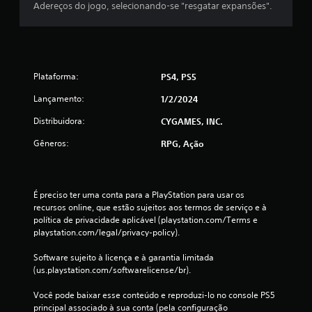
Adereços do jogo, selecionando-se "resgatar expansões".
o
a
n
m
t
e
r
p
o
l
l
a
Plataforma:
PS4, PS5
e
y
s
a
Lançamento:
1/2/2024
a
q
n
Distribuidora:
CYGAMES, INC.
u
a
a
Gêneros:
RPG, Ação
l
l
ó
q
g
u
i
e
É preciso ter uma conta para a PlayStation para usar os 
c
r
recursos online, que estão sujeitos aos termos de serviço e à 
o
m
política de privacidade aplicável (playstation.com/Terms e 
s
o
playstation.com/legal/privacy-policy).
.
m
e
Software sujeito à licença e à garantia limitada 
n
P
(us.playstation.com/softwarelicense/br).
t
o
o
d
Você pode baixar esse conteúdo e reproduzi-lo no console PS5 
.
principal associado à sua conta (pela configuração 
e