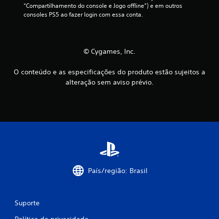
“Compartilhamento do console e Jogo offline”) e em outros 
s
M
consoles PS5 ao fazer login com essa conta.
e
o
r
d
j
o
o
© Cygames, Inc.
d
g
e
a
O conteúdo e as especificações do produto estão sujeitos a
t
d
alteração sem aviso prévio.
r
o
e
s
i
e
n
m
a
c
m
o
e
n
n
t
t
r
o
País/região: Brasil
o
V
l
o
e
c
s
Suporte
ê
d
p