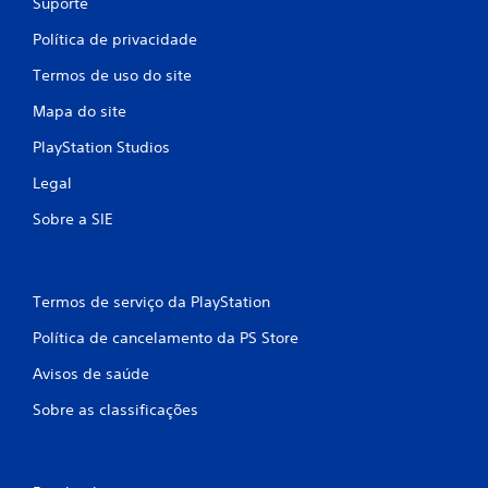
Suporte
e
o
m
d
Política de privacidade
o
e
v
Termos de uso do site
a
i
c
Mapa do site
e
m
s
e
PlayStation Studios
s
n
a
t
Legal
r
o
u
Sobre a SIE
V
m
o
a
c
m
ê
b
Termos de serviço da PlayStation
p
i
o
e
Política de cancelamento da PS Store
d
n
e
t
Avisos de saúde
j
e
o
s
Sobre as classificações
g
e
a
m
r
c
o
o