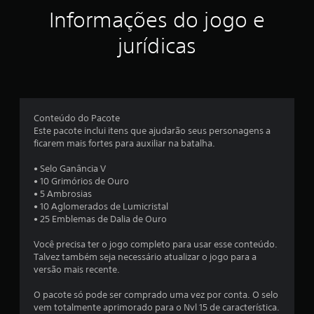
ç
g
s
Informações do jogo e
u
i
õ
m
n
jurídicas
a
f
e
s
o
o
r
s
p
m
ç
a
õ
ç
Conteúdo do Pacote
e
õ
Este pacote inclui itens que ajudarão seus personagens a
s
e
ficarem mais fortes para auxiliar na batalha.
d
s
e
d
• Selo Ganância V
i
o
• 10 Grimórios de Ouro
n
t
• 5 Ambrosias
v
u
• 10 Aglomerados de Lumicristal
e
t
• 25 Emblemas de Dalia de Ouro
r
o
s
r
Você precisa ter o jogo completo para usar esse conteúdo.
ã
i
Talvez também seja necessário atualizar o jogo para a
o
a
versão mais recente.
d
l
o
d
O pacote só pode ser comprado uma vez por conta. O selo
s
o
vem totalmente aprimorado para o Nvl 15 de característica.
c
g