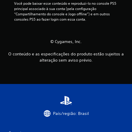
Você pode baixar esse conteúdo e reproduzi-lo no console PS5 
s
M
principal associado à sua conta (pela configuração 
e
“Compartilhamento do console e Jogo offline”) e em outros 
o
r
consoles PS5 ao fazer login com essa conta.
d
j
o
o
d
g
e
a
© Cygames, Inc.
t
d
r
o
O conteúdo e as especificações do produto estão sujeitos a
e
s
alteração sem aviso prévio.
i
e
n
m
a
c
m
o
e
n
n
t
t
r
o
o
V
l
País/região: Brasil
o
e
c
s
ê
d
p