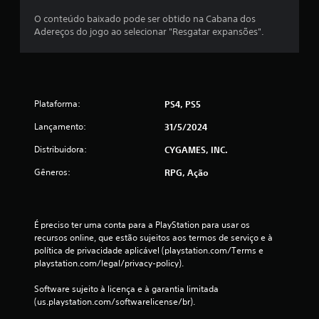
o
a
O conteúdo baixado pode ser obtido na Cabana dos
n
m
Adereços do jogo ao selecionar "Resgatar expansões".
t
e
r
p
o
l
l
a
e
y
s
a
Plataforma:
PS4, PS5
a
q
n
u
Lançamento:
31/5/2024
a
a
l
Distribuidora:
CYGAMES, INC.
l
ó
q
Gêneros:
RPG, Ação
g
u
i
e
c
r
o
m
É preciso ter uma conta para a PlayStation para usar os 
s
o
recursos online, que estão sujeitos aos termos de serviço e à 
.
m
política de privacidade aplicável (playstation.com/Terms e 
e
playstation.com/legal/privacy-policy).
n
P
t
o
Software sujeito à licença e à garantia limitada 
o
d
(us.playstation.com/softwarelicense/br).
.
e