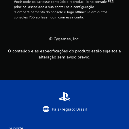
Você pode baixar esse conteúdo e reproduzi-lo no console PS5 
s
principal associado à sua conta (pela configuração 
M
e
“Compartilhamento do console e Jogo offline”) e em outros 
o
r
consoles PS5 ao fazer login com essa conta.
d
j
o
o
d
g
e
a
© Cygames, Inc.
t
d
r
o
O conteúdo e as especificações do produto estão sujeitos a
e
s
alteração sem aviso prévio.
i
e
n
m
a
c
m
o
e
n
n
t
t
r
o
o
V
l
País/região: Brasil
o
e
c
s
ê
d
Suporte
p