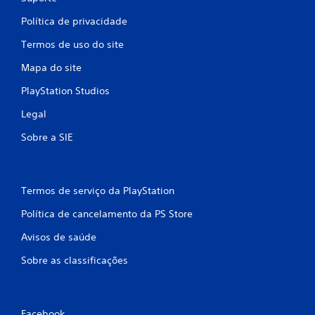
e
o
m
Política de privacidade
d
o
e
Termos de uso do site
v
a
i
c
Mapa do site
e
m
s
e
PlayStation Studios
s
n
a
Legal
t
r
o
Sobre a SIE
u
V
m
o
a
c
m
ê
b
Termos de serviço da PlayStation
p
i
o
e
Política de cancelamento da PS Store
d
n
Avisos de saúde
e
t
j
e
Sobre as classificações
o
s
g
e
a
m
r
c
o
Facebook
o