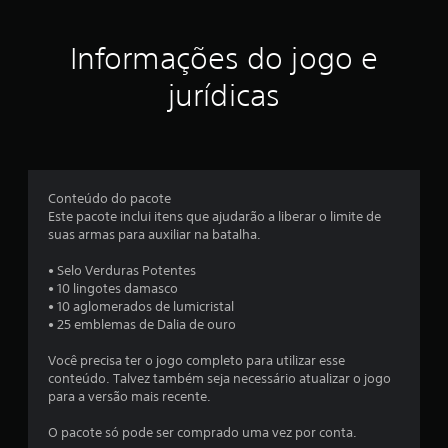
a
g
s
u
i
ç
m
n
Informações do jogo e
a
f
õ
s
o
jurídicas
o
r
e
p
m
ç
a
s
õ
ç
e
õ
s
e
Conteúdo do pacote
d
s
Este pacote inclui itens que ajudarão a liberar o limite de
e
d
suas armas para auxiliar na batalha.
i
o
n
t
• Selo Verduras Potentes
v
u
• 10 lingotes damasco
e
t
• 10 aglomerados de lumicristal
r
o
• 25 emblemas de Dalia de ouro
s
r
ã
i
Você precisa ter o jogo completo para utilizar esse
o
a
conteúdo. Talvez também seja necessário atualizar o jogo
d
l
para a versão mais recente.
o
d
s
o
O pacote só pode ser comprado uma vez por conta.
c
g