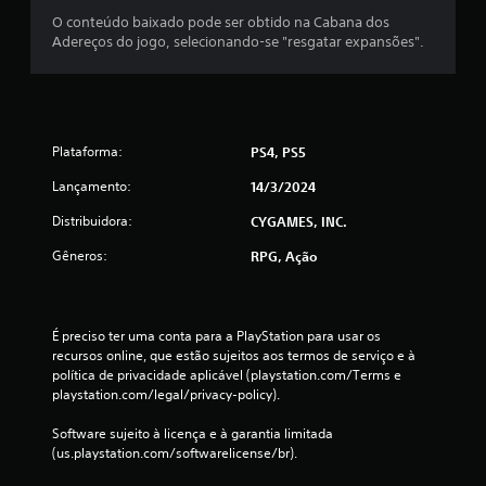
o
a
O conteúdo baixado pode ser obtido na Cabana dos
n
m
Adereços do jogo, selecionando-se "resgatar expansões".
t
e
r
p
o
l
l
a
e
y
s
Plataforma:
PS4, PS5
a
a
q
Lançamento:
14/3/2024
n
u
a
a
Distribuidora:
CYGAMES, INC.
l
l
ó
q
Gêneros:
RPG, Ação
g
u
i
e
c
r
o
m
É preciso ter uma conta para a PlayStation para usar os 
s
o
recursos online, que estão sujeitos aos termos de serviço e à 
.
m
política de privacidade aplicável (playstation.com/Terms e 
e
playstation.com/legal/privacy-policy).
n
P
t
Software sujeito à licença e à garantia limitada 
o
o
(us.playstation.com/softwarelicense/br).
d
.
e