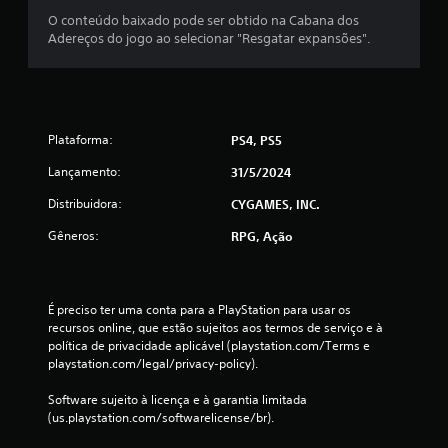
o
a
O conteúdo baixado pode ser obtido na Cabana dos
n
m
Adereços do jogo ao selecionar "Resgatar expansões".
t
e
r
p
o
l
l
a
e
y
s
Plataforma:
PS4, PS5
a
a
q
Lançamento:
31/5/2024
n
u
a
a
Distribuidora:
CYGAMES, INC.
l
l
ó
q
Gêneros:
RPG, Ação
g
u
i
e
c
r
o
m
É preciso ter uma conta para a PlayStation para usar os 
s
o
recursos online, que estão sujeitos aos termos de serviço e à 
.
m
política de privacidade aplicável (playstation.com/Terms e 
e
playstation.com/legal/privacy-policy).
n
P
t
Software sujeito à licença e à garantia limitada 
o
o
(us.playstation.com/softwarelicense/br).
d
.
e