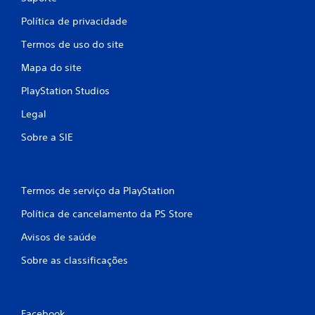
e
o
m
Política de privacidade
d
o
e
Termos de uso do site
v
a
i
c
Mapa do site
e
m
s
e
PlayStation Studios
s
n
a
Legal
t
r
o
Sobre a SIE
u
V
m
o
a
c
m
ê
b
Termos de serviço da PlayStation
p
i
o
e
Política de cancelamento da PS Store
d
n
Avisos de saúde
e
t
j
e
Sobre as classificações
o
s
g
e
a
m
r
c
o
Facebook
o