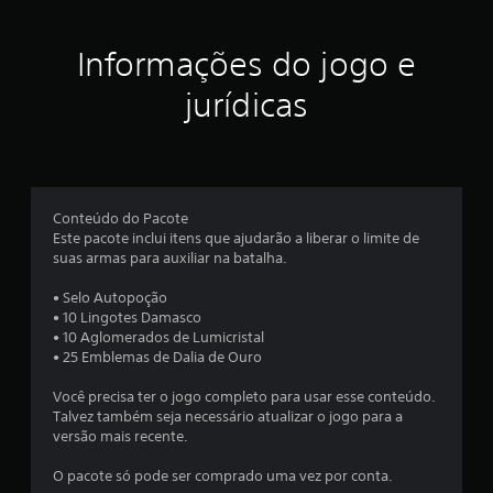
a
g
s
u
i
ç
m
n
Informações do jogo e
a
f
õ
s
o
jurídicas
o
r
e
p
m
ç
a
s
õ
ç
e
õ
s
e
Conteúdo do Pacote
d
s
Este pacote inclui itens que ajudarão a liberar o limite de
e
d
suas armas para auxiliar na batalha.
i
o
n
t
• Selo Autopoção
v
u
• 10 Lingotes Damasco
e
t
• 10 Aglomerados de Lumicristal
r
o
• 25 Emblemas de Dalia de Ouro
s
r
ã
i
Você precisa ter o jogo completo para usar esse conteúdo.
o
a
Talvez também seja necessário atualizar o jogo para a
d
l
versão mais recente.
o
d
s
o
O pacote só pode ser comprado uma vez por conta.
c
g