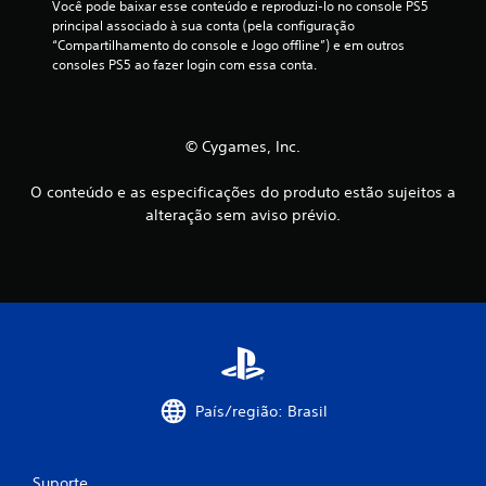
Você pode baixar esse conteúdo e reproduzi-lo no console PS5 
s
principal associado à sua conta (pela configuração 
M
e
“Compartilhamento do console e Jogo offline”) e em outros 
o
r
consoles PS5 ao fazer login com essa conta.
d
j
o
o
d
g
e
a
© Cygames, Inc.
t
d
r
o
O conteúdo e as especificações do produto estão sujeitos a
e
s
alteração sem aviso prévio.
i
e
n
m
a
c
m
o
e
n
n
t
t
r
o
o
V
l
País/região: Brasil
o
e
c
s
ê
d
Suporte
p