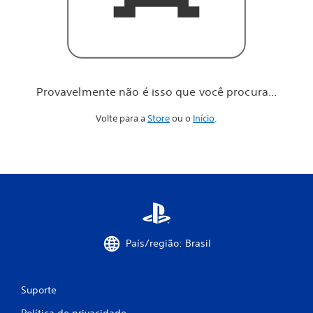
o
c
ê
p
r
o
c
Provavelmente não é isso que você procura...
u
r
Volte para a
Store
ou o
Início
.
a
.
.
.
País/região: Brasil
Suporte
Política de privacidade